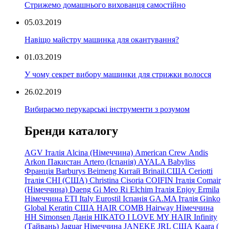
Стрижемо домашнього вихованця самостійно
05.03.2019
Навіщо майстру машинка для окантування?
01.03.2019
У чому секрет вибору машинки для стрижки волосся
26.02.2019
Вибираємо перукарські інструменти з розумом
Бренди каталогу
AGV Італія
Alcina (Німеччина)
American Crew
Andis
Arkon Пакистан
Artero (Іспанія)
AYALA
Babyliss
Франція
Barburys
Beimeng Китай
Brinail.США
Ceriotti
Італія
CHI (США)
Christina
Cisoria
COIFIN Італія
Comair
(Німеччина) Daeng
Gi
Meo
Ri
Elchim Італія
Enjoy
Ermila
Німеччина
ETI Italy
Eurostil Іспанія
GA.MA Італія
Ginko
Global Keratin США
HAIR COMB
Hairway Німеччина
HH Simonsen Данія
HIKATO
I LOVE MY HAIR
Infinity
(Тайвань)
Jaguar Німеччина
JANEKE
JRL
США
Kaara
(