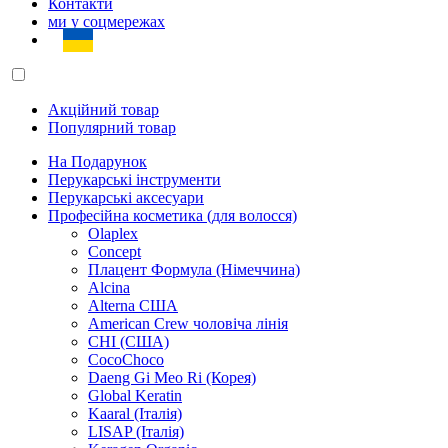
Контакти
ми у соцмережах
Акційний товар
Популярний товар
На Подарунок
Перукарські інструменти
Перукарські аксесуари
Професійна косметика (для волосся)
Olaplex
Concept
Плацент Формула (Німеччина)
Alcina
Alterna США
American Crew чоловіча лінія
CHI (США)
CocoChoco
Daeng Gi Meo Ri (Корея)
Global Keratin
Kaaral (Італія)
LISAP (Італія)