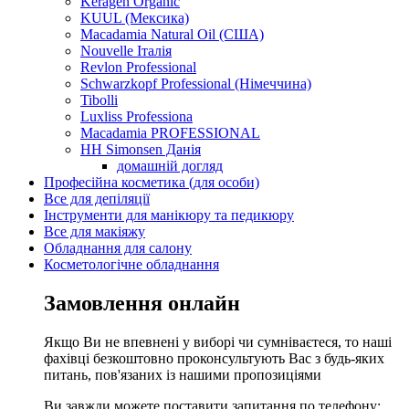
Keragen Organic
KUUL (Мексика)
Macadamia Natural Oil (США)
Nouvelle Італія
Revlon Professional
Schwarzkopf Professional (Німеччина)
Tibolli
Luxliss Professiona
Macadamia PROFESSIONAL
HH Simonsen Данія
домашній догляд
Професійна косметика (для особи)
Все для депіляції
Інструменти для манікюру та педикюру
Все для макіяжу
Обладнання для салону
Косметологічне обладнання
Замовлення онлайн
Якщо Ви не впевнені у виборі чи сумніваєтеся, то наші
фахівці безкоштовно проконсультують Вас з будь-яких
питань, пов'язаних із нашими пропозиціями
Ви завжди можете поставити запитання по телефону: