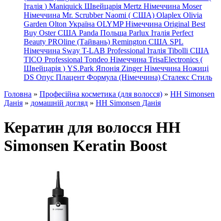
Італія
)
Maniquick Швейцарія
Mertz Німеччина
Moser
Німеччина
Mr. Scrubber Naomi
(
США)
Olaplex
Olivia
Garden
Olton Україна
OLYMP Німеччина
Original Best
Buy
Oster США
Panda Польща
Parlux Італія
Perfect
Beauty
PROline (Тайвань)
Remington США
SPL
Німеччина
Sway
T-LAB Professional Італія
Tibolli США
TICO
Professional
Tondeo
Німеччина
TrisaElectronics (
Швейцарія
)
YS.Park Японія
Zinger Німеччина
Ножиці
DS
Опус
Плацент Формула (Німеччина)
Сталекс
Стиль
Головна
»
Професійна косметика (для волосся)
»
HH Simonsen
Данія
»
домашній догляд
»
HH Simonsen Данія
Кератин для волосся HH
Simonsen Keratin Boost