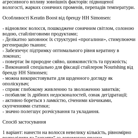
агресивного впливу зовнішніх факторів: підвищеної
вологості, жарких сонячних променів, перепадів температури.
Особливості Keratin Boost від бренду HH Simonsen:
- відновлює волосся, пошкоджене сонячним світлом, солоною
водою, стайлінговими продуктами;
- Делікатно заповнює їх структурні «прогалини», стимулюючи
регенерацію тканин;
- Забезпечує підтримку оптимального рівня кератину в
локонах;
- повертає їм природне сяйво, шовковистість та пружність;
- Виконаний спеціально для фіксації стайлером Nourishing від
бренду HH Simonsen;
- можна використовувати для щоденного догляду як
ополіскувач;
- сприяє глибокому живленню та зволоженню завитків;
- позбавляє їх дрібних недосконалостей, ознак дегідратації;
- активно бореться з ламкістю, січеними кінчиками,
скупченнями статики;
- значно полегшує розчісування та укладання.
Спосіб застосування
1 варіант: нанести на волосся невелику кількість, рівномірно
розподілити та "запаяти" за допомогою праски