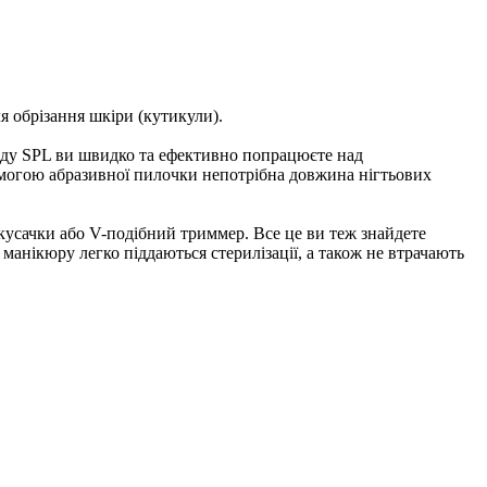
я обрізання шкіри (кутикули).
енду SPL ви швидко та ефективно попрацюєте над
помогою абразивної пилочки непотрібна довжина нігтьових
кусачки або V-подібний триммер. Все це ви теж знайдете
манікюру легко піддаються стерилізації, а також не втрачають