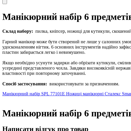
Манікюрний набір 6 предметів
Склад набору:
пилка, кніпсер, ножиці для кутикули, скошений
Гарний манікюр може бути створений не лише у салонних умова
удосконаленням нігтик. 6 основних інструментів надійно зафік
пластин забирається легко і невимушено.
Якщо необхідно усунути задирки або обрізати кутикули, смілив
усередині представленого чохла. Завдяки високоякісній нержаві
властивості при повторному заточуванні.
Спосіб застосування:
використовувати за призначенням.
Манікюрний набір SPL 77101E
Ножиці манікюрні Сталекс Smar
Манікюрний набір 6 предметів
Написати відгук про товар