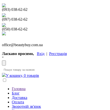
(093) 038-62-62
(097) 038-62-62
(050) 038-62-62
office@beautybuy.com.ua
Ласкаво просимо,
Вхід
|
Реєстрація
"
У кошику, 0 товарів
Головна
Блог
Доставка
Оплата
Зворотній зв'язок