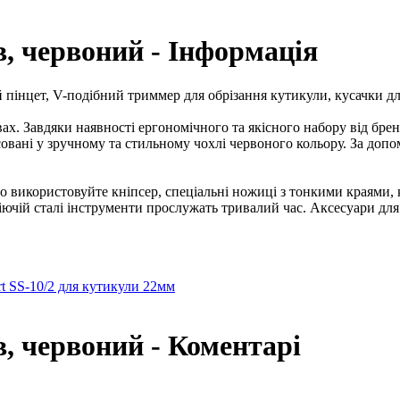
, червоний - Інформація
 пінцет, V-подібний триммер для обрізання кутикули, кусачки дл
х. Завдяки наявності ергономічного та якісного набору від бр
совані у зручному та стильному чохлі червоного кольору. За до
о використовуйте кніпсер, спеціальні ножиці з тонкими краями, 
ючій сталі інструменти прослужать тривалий час. Аксесуари для 
t SS-10/2 для кутикули 22мм
, червоний - Коментарі