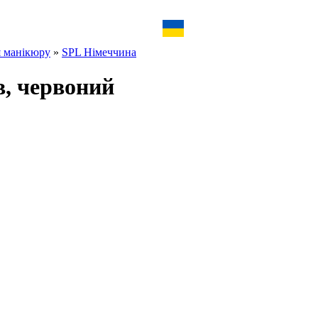
я манікюру
»
SPL Німеччина
в, червоний