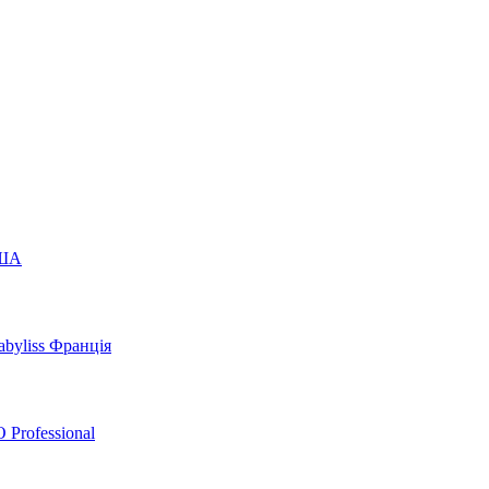
США
byliss Франція
 Professional