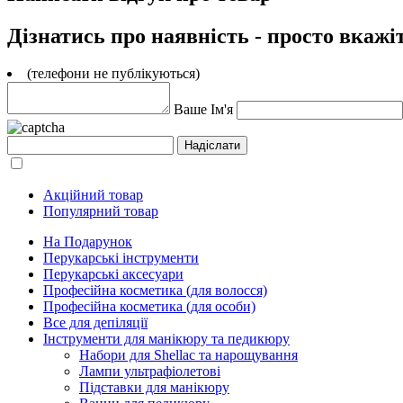
Дізнатись про наявність - просто вкажі
(телефони не публікуються)
Ваше Ім'я
Акційний товар
Популярний товар
На Подарунок
Перукарські інструменти
Перукарські аксесуари
Професійна косметика (для волосся)
Професійна косметика (для особи)
Все для депіляції
Інструменти для манікюру та педикюру
Набори для Shellac та нарощування
Лампи ультрафіолетові
Підставки для манікюру