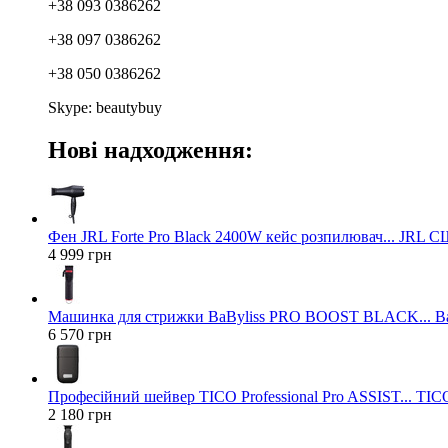
+38 093 0386262
+38 097 0386262
+38 050 0386262
Skype: beautybuy
Нові надходження:
Фен JRL Forte Pro Black 2400W кейс розпилювач... JRL 
4 999 грн
Машинка для стрижки BaByliss PRO BOOST BLACK... Ba
6 570 грн
Професійний шейвер TICO Professional Pro ASSIST... TICO
2 180 грн