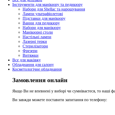
Інструменти для манікюру та педикюру
Набори для Shellac та нарощування
Лампи ультрафіолетові
Підставки для манікюру
Ванни для педикюру
Набори для манікюру
Манікюрні столи
Настільні лампи
Лазерні терки
Стерилізатори
Фрезери
Витяжки
Все для макіяжу
Обладнання для салону
Косметологічне обладнання
Замовлення онлайн
Якщо Ви не впевнені у виборі чи сумніваєтеся, то наші ф
Ви завжди можете поставити запитання по телефону: