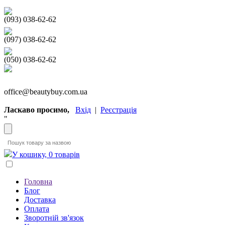
(093) 038-62-62
(097) 038-62-62
(050) 038-62-62
office@beautybuy.com.ua
Ласкаво просимо,
Вхід
|
Реєстрація
"
У кошику, 0 товарів
Головна
Блог
Доставка
Оплата
Зворотній зв'язок