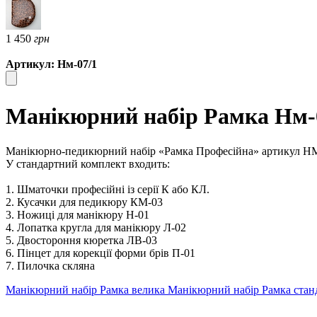
1 450
грн
Артикул: Нм-07/1
Манікюрний набір Рамка Нм-0
Манікюрно-педикюрний набір «Рамка Професійна» артикул НМ-0
У стандартний комплект входить:
1. Шматочки професійні із серії К або КЛ.
2. Кусачки для педикюру КМ-03
3. Ножиці для манікюру Н-01
4. Лопатка кругла для манікюру Л-02
5. Двостороння кюретка ЛВ-03
6. Пінцет для корекції форми брів П-01
7. Пилочка скляна
Манікюрний набір Рамка велика
Манікюрний набір Рамка стан