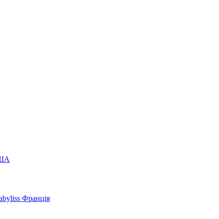
США
byliss Франція