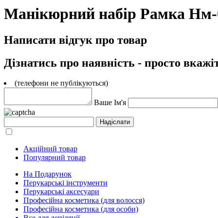
Манікюрний набір Рамка Нм-0
Написати відгук про товар
Дізнатись про наявність - просто вкажі
(телефони не публікуються)
Ваше Ім'я
Акційний товар
Популярний товар
На Подарунок
Перукарські інструменти
Перукарські аксесуари
Професійна косметика (для волосся)
Професійна косметика (для особи)
Все для депіляції