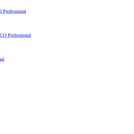
 Professional
O Professional
al