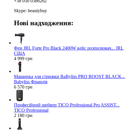
+38 050 0386262
Skype: beautybuy
Нові надходження:
Фен JRL Forte Pro Black 2400W кейс розпилювач... JRL
США
4 999 грн
Машинка для стрижки BaByliss PRO BOOST BLACK...
Babyliss Франція
6 570 грн
Професійний шейвер TICO Professional Pro ASSIST...
TICO Professional
2 180 грн