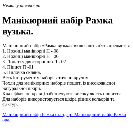
Немає у наявності
Манікюрний набір Рамка
вузька.
Манікюрний набір «Рамка вузька» включають п'ять предметів:
1. Ножиці манікюрні Н - 08
2. Ножиці манікюрні Н - 06
3. Лопатку двосторонню Л - 02
4. Пінцет П -01
5. Пилочка скляна.
Весь інструмент у наборі заточено вручну.
Чохли для манікюрних наборів пошиті із високоякісної
натуральної шкіри.
Кваліфіковані кравці забезпечують високу якість пошиття.
Для наборів використовується шкіра різних кольорів та
фактур.
Манікюрний набір Рамка стандарт
Манікюрний набір Рамка
овал