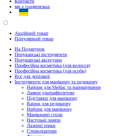
Контакти
ми у соцмережах
Акційний товар
Популярний товар
На Подарунок
Перукарські інструменти
Перукарські аксесуари
Професійна косметика (для волосся)
Професійна косметика (для особи)
Все для депіляції
Інструменти для манікюру та педикюру
Набори для Shellac та нарощування
Лампи ультрафіолетові
Підставки для манікюру
Ванни для педикюру
Набори для манікюру
Манікюрні столи
Настільні лампи
Лазерні терки
Стерилізатори