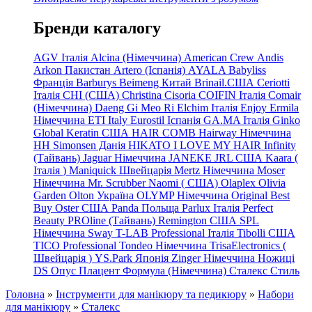
Бренди каталогу
AGV Італія
Alcina (Німеччина)
American Crew
Andis
Arkon Пакистан
Artero (Іспанія)
AYALA
Babyliss
Франція
Barburys
Beimeng Китай
Brinail.США
Ceriotti
Італія
CHI (США)
Christina
Cisoria
COIFIN Італія
Comair
(Німеччина) Daeng
Gi
Meo
Ri
Elchim Італія
Enjoy
Ermila
Німеччина
ETI Italy
Eurostil Іспанія
GA.MA Італія
Ginko
Global Keratin США
HAIR COMB
Hairway Німеччина
HH Simonsen Данія
HIKATO
I LOVE MY HAIR
Infinity
(Тайвань)
Jaguar Німеччина
JANEKE
JRL
США
Kaara
(
Італія
)
Maniquick Швейцарія
Mertz Німеччина
Moser
Німеччина
Mr. Scrubber Naomi
(
США)
Olaplex
Olivia
Garden
Olton Україна
OLYMP Німеччина
Original Best
Buy
Oster США
Panda Польща
Parlux Італія
Perfect
Beauty
PROline (Тайвань)
Remington США
SPL
Німеччина
Sway
T-LAB Professional Італія
Tibolli США
TICO
Professional
Tondeo
Німеччина
TrisaElectronics (
Швейцарія
)
YS.Park Японія
Zinger Німеччина
Ножиці
DS
Опус
Плацент Формула (Німеччина)
Сталекс
Стиль
Головна
»
Інструменти для манікюру та педикюру
»
Набори
для манікюру
»
Сталекс