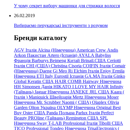
У чому секрет вибору машинки для стрижки волосся
26.02.2019
Вибираємо перукарські інструменти з розумом
Бренди каталогу
AGV Італія
Alcina (Німеччина)
American Crew
Andis
Arkon Пакистан
Artero (Іспанія)
AYALA
Babyliss
Франція
Barburys
Beimeng Китай
Brinail.США
Ceriotti
Італія
CHI (США)
Christina
Cisoria
COIFIN Італія
Comair
(Німеччина) Daeng
Gi
Meo
Ri
Elchim Італія
Enjoy
Ermila
Німеччина
ETI Italy
Eurostil Іспанія
GA.MA Італія
Ginko
Global Keratin США
HAIR COMB
Hairway Німеччина
HH Simonsen Данія
HIKATO
I LOVE MY HAIR
Infinity
(Тайвань)
Jaguar Німеччина
JANEKE
JRL
США
Kaara
(
Італія
)
Maniquick Швейцарія
Mertz Німеччина
Moser
Німеччина
Mr. Scrubber Naomi
(
США)
Olaplex
Olivia
Garden
Olton Україна
OLYMP Німеччина
Original Best
Buy
Oster США
Panda Польща
Parlux Італія
Perfect
Beauty
PROline (Тайвань)
Remington США
SPL
Німеччина
Sway
T-LAB Professional Італія
Tibolli США
TICO
Professional
Tondeo
Німеччина
TrisaElectronics (