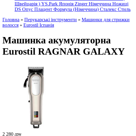
Швейцарія
)
YS.Park Японія
Zinger Німеччина
Ножиці
DS
Опус
Плацент Формула (Німеччина)
Сталекс
Стиль
Головна
»
Перукарські інструменти
»
Машинки для стрижки
волосся
»
Eurostil Іспанія
Машинка акумуляторна
Eurostil RAGNAR GALAXY
2 280
грн