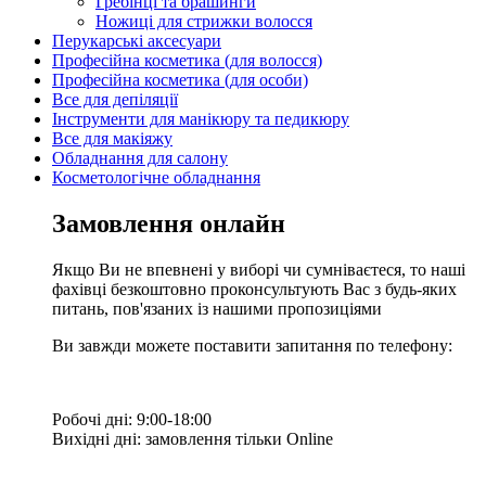
Гребінці та брашинги
Ножиці для стрижки волосся
Перукарські аксесуари
Професійна косметика (для волосся)
Професійна косметика (для особи)
Все для депіляції
Інструменти для манікюру та педикюру
Все для макіяжу
Обладнання для салону
Косметологічне обладнання
Замовлення онлайн
Якщо Ви не впевнені у виборі чи сумніваєтеся, то наші
фахівці безкоштовно проконсультують Вас з будь-яких
питань, пов'язаних із нашими пропозиціями
Ви завжди можете поставити запитання по телефону:
Робочі дні: 9:00-18:00
Вихідні дні: замовлення тільки Online