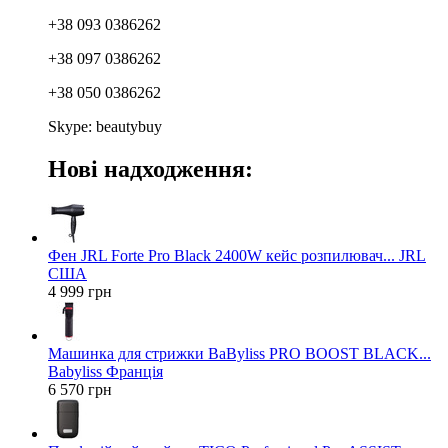
+38 093 0386262
+38 097 0386262
+38 050 0386262
Skype: beautybuy
Нові надходження:
Фен JRL Forte Pro Black 2400W кейс розпилювач... JRL
США
4 999 грн
Машинка для стрижки BaByliss PRO BOOST BLACK...
Babyliss Франція
6 570 грн