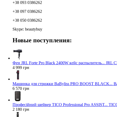
+38 093 0386262
+38 097 0386262
+38 050 0386262
Skype: beautybuy
Новые поступления:
Фен JRL Forte Pro Black 2400W кейс распылитель... JRL
4 999 грн
Машинка для стрижки BaByliss PRO BOOST BLACK... Ba
6 570 грн
Професійний шейвер TICO Professional Pro ASSIST... TICO
2 180 грн