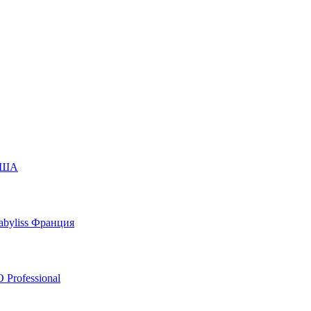
 США
byliss Франция
 Professional