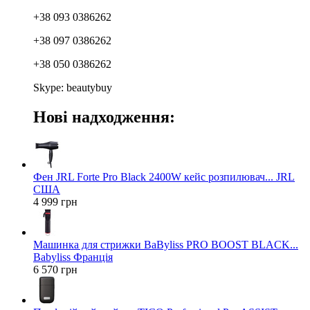
+38 093 0386262
+38 097 0386262
+38 050 0386262
Skype: beautybuy
Нові надходження:
Фен JRL Forte Pro Black 2400W кейс розпилювач... JRL
США
4 999 грн
Машинка для стрижки BaByliss PRO BOOST BLACK...
Babyliss Франція
6 570 грн