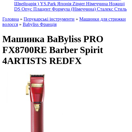
Швейцарія
)
YS.Park Японія
Zinger Німеччина
Ножиці
DS
Опус
Плацент Формула (Німеччина)
Сталекс
Стиль
Головна
»
Перукарські інструменти
»
Машинки для стрижки
волосся
»
Babyliss Франція
Машинка BaByliss PRO
FX8700RE Barber Spirit
4ARTISTS REDFX