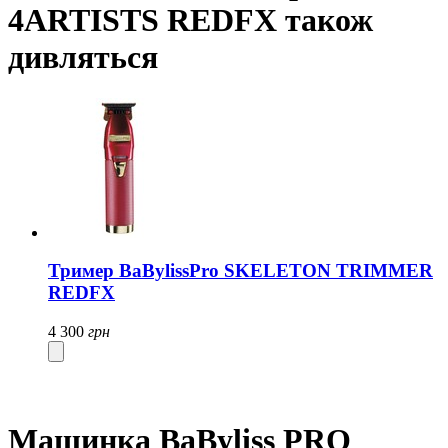
4ARTISTS REDFX також
дивляться
Тример BaBylissPro SKELETON TRIMMER
REDFX
4 300
грн
Машинка BaByliss PRO