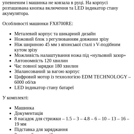
упевненим і машинка не ковзала в руці. На корпусі
розташована кнопка включення та LED індикатор стану
акумулятора.
Особливості машинки FX8700RE:
Металевий корпус та шикарний дизайн
Ножовий блок з регулюванням довжини зрізу
Ніж шириною 45 мм з японської сталі з V-подібним
кутом зрізу
Можливість налаштування ножа під «нульовий зазор»
Автономність 120 хвилин
Час повної зарядки 180 хвилин
Збалансований за вагою корпус
Цифровий мотор із технологією EDM TECHNOLOGY –
6000 об/хв
LED індикатор стану батареї
У комплекті:
Машинка
Документація
8 насадок для стрижки – 1.5 – 3 – 4.8 – 6 – 10 – 13 – 16 –
19 мм
Підставка для заряджання