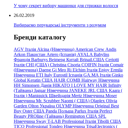
У чому секрет вибору машинки для стрижки волосся
26.02.2019
Вибираємо перукарські інструменти з розумом
Бренди каталогу
AGV Італія
Alcina (Німеччина)
American Crew
Andis
Arkon Пакистан
Artero (Іспанія)
AYALA
Babyliss
Франція
Barburys
Beimeng Китай
Brinail.США
Ceriotti
Італія
CHI (США)
Christina
Cisoria
COIFIN Італія
Comair
(Німеччина) Daeng
Gi
Meo
Ri
Elchim Італія
Enjoy
Ermila
Німеччина
ETI Italy
Eurostil Іспанія
GA.MA Італія
Ginko
Global Keratin США
HAIR COMB
Hairway Німеччина
HH Simonsen Данія
HIKATO
I LOVE MY HAIR
Infinity
(Тайвань)
Jaguar Німеччина
JANEKE
JRL
США
Kaara
(
Італія
)
Maniquick Швейцарія
Mertz Німеччина
Moser
Німеччина
Mr. Scrubber Naomi
(
США)
Olaplex
Olivia
Garden
Olton Україна
OLYMP Німеччина
Original Best
Buy
Oster США
Panda Польща
Parlux Італія
Perfect
Beauty
PROline (Тайвань)
Remington США
SPL
Німеччина
Sway
T-LAB Professional Італія
Tibolli США
TICO
Professional
Tondeo
Німеччина
TrisaElectronics (