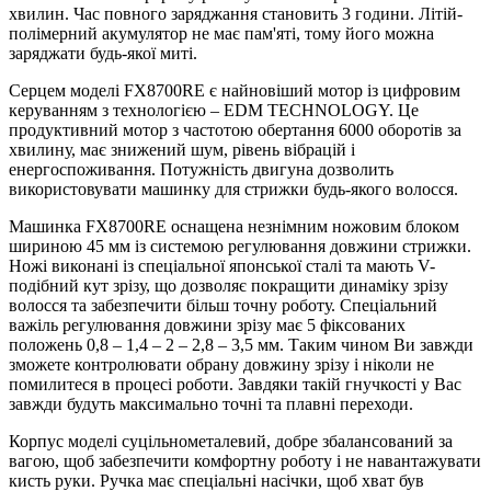
хвилин. Час повного заряджання становить 3 години. Літій-
полімерний акумулятор не має пам'яті, тому його можна
заряджати будь-якої миті.
Серцем моделі FX8700RE є найновіший мотор із цифровим
керуванням з технологією – EDM TECHNOLOGY. Це
продуктивний мотор з частотою обертання 6000 оборотів за
хвилину, має знижений шум, рівень вібрацій і
енергоспоживання. Потужність двигуна дозволить
використовувати машинку для стрижки будь-якого волосся.
Машинка FX8700RE оснащена незнімним ножовим блоком
шириною 45 мм із системою регулювання довжини стрижки.
Ножі виконані із спеціальної японської сталі та мають V-
подібний кут зрізу, що дозволяє покращити динаміку зрізу
волосся та забезпечити більш точну роботу. Спеціальний
важіль регулювання довжини зрізу має 5 фіксованих
положень 0,8 – 1,4 – 2 – 2,8 – 3,5 мм. Таким чином Ви завжди
зможете контролювати обрану довжину зрізу і ніколи не
помилитеся в процесі роботи. Завдяки такій гнучкості у Вас
завжди будуть максимально точні та плавні переходи.
Корпус моделі суцільнометалевий, добре збалансований за
вагою, щоб забезпечити комфортну роботу і не навантажувати
кисть руки. Ручка має спеціальні насічки, щоб хват був