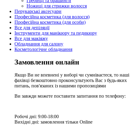
Гребінці та брашинги
Ножиці для стрижки волосся
Перукарські аксесуари
Професійна косметика (для волосся)
Професійна косметика (для особи)
Все для депіляції
Інструменти для манікюру та педикюру
Все для макіяжу
Обладнання для салону
Косметологічне обладнання
Замовлення онлайн
Якщо Ви не впевнені у виборі чи сумніваєтеся, то наші
фахівці безкоштовно проконсультують Вас з будь-яких
питань, пов'язаних із нашими пропозиціями
Ви завжди можете поставити запитання по телефону:
Робочі дні: 9:00-18:00
Вихідні дні: замовлення тільки Online