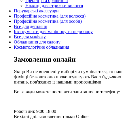
Гребінці та брашинги
Ножиці для стрижки волосся
Перукарські аксесуари
Професійна косметика (для волосся)
Професійна косметика (для особи)
Все для депіляції
Інструменти для манікюру та педикюру
Все для макіяжу
Обладнання для салону
Косметологічне обладнання
Замовлення онлайн
Якщо Ви не впевнені у виборі чи сумніваєтеся, то наші
фахівці безкоштовно проконсультують Вас з будь-яких
питань, пов'язаних із нашими пропозиціями
Ви завжди можете поставити запитання по телефону:
Робочі дні: 9:00-18:00
Вихідні дні: замовлення тільки Online