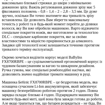
максимально близької стрижки до шкіри з мінімальною
довжиною зрізу. Важіль регулювання довжини зрізу має 5
фіксованих положень – 0,8 – 1,4 – 2 – 2,8 – 3,5 мм. Це дуже
зручно, оскільки Ви точно знатимете яка тривалість зрізу
встановлена. Це дозволить Вам зберегти максимальну
точність у роботі та в будь-який момент перейти до ділянки
волосся, яку Ви вже обробили машинкою. Варто відзначити
спеціальне покриття ножів, яке виготовлене за технологією
DLC – спеціальне карбонове покриття, яке за своїми
властивостями та міцністю прирівнюється до алмазного.
Завдяки цій технології ножі залишаються точними протягом
тривалого терміну експлуатації.
Окремо хочеться виділити корпус моделі BaByliss
FX8700RBPE – це суцільнометалевий ергономічний корпус із
чудовим балансуванням за вагою та шикарним дизайном.
Ручка гумова, має спеціальні ромбоподібні насічки, які
дозволяють значно надійніше тримати машинку в руці.
Машинка Бебіліс FX8700RBPE – це бездротова модель, яка
оснащена сучасним Li-Ion аккумулятором, який забезпечує
машинку безперебійною роботою протягом 2 годин. Повна
зарядка складає близько 4 годин. Підзаряджати машинку Ви
можете будь-якої миті, щоб вона була завжди готова до роботи.
Але якщо трапиться так, що батарея розрядиться – не біда, Ви