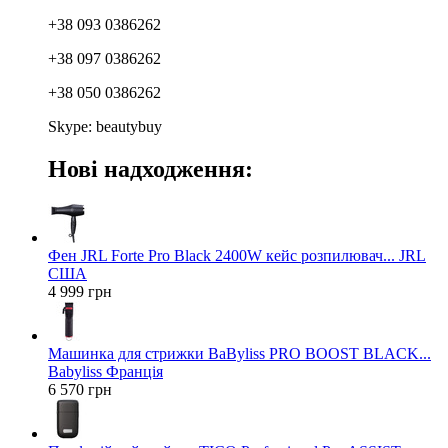
+38 093 0386262
+38 097 0386262
+38 050 0386262
Skype: beautybuy
Нові надходження:
Фен JRL Forte Pro Black 2400W кейс розпилювач... JRL
США
4 999 грн
Машинка для стрижки BaByliss PRO BOOST BLACK...
Babyliss Франція
6 570 грн