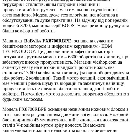
перукарів і стилістів, яким потрібний надійний і
продуктивний інструмент з максимальною гнучкістю та
автономністю. Модель дуже технологічна, невибаглива в
обслуговуванні та дуже практична. На відміну від попередніх
моделей 8700, машинка серії BOOST+ має резинову ручку для
більш комфортної роботи.
Машинка
BaByliss FX8700RBPE
оснащена сучасним
безщітковим мотором із цифровим керуванням - EDM
TECHNOLOGY. Це довговічний професійний мотор з
потужним крутним моментом – 6800 оборотів на хвилину, що
забезпечує високу продуктивність. Магазин vicshop.com.ua
акцентує увагу на високій швидкості роботи ножів, яка
становить 13 600 колівань за хвилину (за один оборот двигуна
ніж робить 2 колівання). Такий мотор легший, економічніший,
має менший рівень шуму та вібрацій та забезпечує найвищу
продуктивність незалежно від стилю та швидкості роботи
майстра. Потужність мотора дозволить впоратися абсолютно з
будь-яким волоссям.
Модель FX8700RBPE оснащена незнімним ножовим блоком з
інтегрованим регулюванням довжини зрізу волосся. Ножовий
блок шириною 45 мм виготовлений з японської високоякісної
сталі з V-подібним кутом зрізу волосся. Ви можете
відрегулювати ножі під нульовий зазор для забезпечення