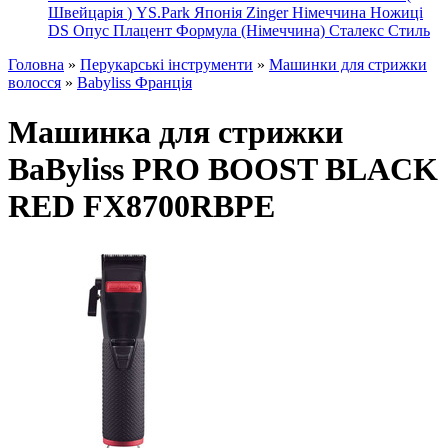
Швейцарія
)
YS.Park Японія
Zinger Німеччина
Ножиці
DS
Опус
Плацент Формула (Німеччина)
Сталекс
Стиль
Головна
»
Перукарські інструменти
»
Машинки для стрижки
волосся
»
Babyliss Франція
Машинка для стрижки
BaByliss PRO BOOST BLACK
RED FX8700RBPE