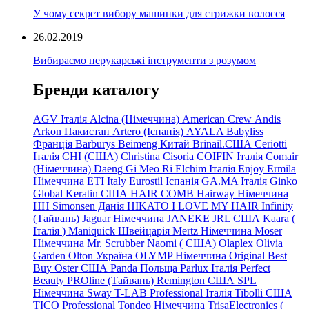
У чому секрет вибору машинки для стрижки волосся
26.02.2019
Вибираємо перукарські інструменти з розумом
Бренди каталогу
AGV Італія
Alcina (Німеччина)
American Crew
Andis
Arkon Пакистан
Artero (Іспанія)
AYALA
Babyliss
Франція
Barburys
Beimeng Китай
Brinail.США
Ceriotti
Італія
CHI (США)
Christina
Cisoria
COIFIN Італія
Comair
(Німеччина) Daeng
Gi
Meo
Ri
Elchim Італія
Enjoy
Ermila
Німеччина
ETI Italy
Eurostil Іспанія
GA.MA Італія
Ginko
Global Keratin США
HAIR COMB
Hairway Німеччина
HH Simonsen Данія
HIKATO
I LOVE MY HAIR
Infinity
(Тайвань)
Jaguar Німеччина
JANEKE
JRL
США
Kaara
(
Італія
)
Maniquick Швейцарія
Mertz Німеччина
Moser
Німеччина
Mr. Scrubber Naomi
(
США)
Olaplex
Olivia
Garden
Olton Україна
OLYMP Німеччина
Original Best
Buy
Oster США
Panda Польща
Parlux Італія
Perfect
Beauty
PROline (Тайвань)
Remington США
SPL
Німеччина
Sway
T-LAB Professional Італія
Tibolli США
TICO
Professional
Tondeo
Німеччина
TrisaElectronics (