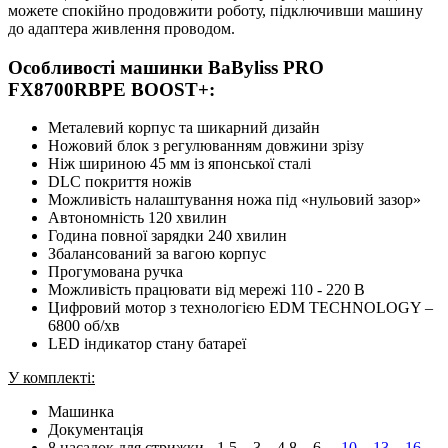
можете спокійно продовжити роботу, підключивши машину
до адаптера живлення проводом.
Особливості машинки BaByliss PRO
FX8700RBPE BOOST+:
Металевий корпус та шикарний дизайн
Ножовий блок з регулюванням довжини зрізу
Ніж шириною 45 мм із японської сталі
DLC покриття ножів
Можливість налаштування ножа під «нульовий зазор»
Автономність 120 хвилин
Година повної зарядки 240 хвилин
Збалансований за вагою корпус
Прогумована ручка
Можливість працювати від мережі 110 - 220 В
Цифровий мотор з технологією EDM TECHNOLOGY –
6800 об/хв
LED індикатор стану батареї
У комплекті:
Машинка
Документація
8 насадок для стрижки - 1.5 – 3 – 4.8 – 6 –
10 – 13 – 16 –