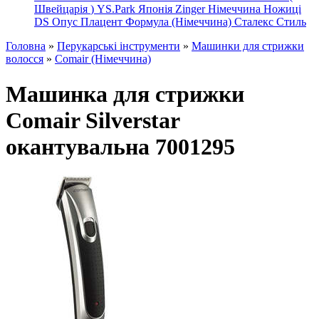
Швейцарія
)
YS.Park Японія
Zinger Німеччина
Ножиці
DS
Опус
Плацент Формула (Німеччина)
Сталекс
Стиль
Головна
»
Перукарські інструменти
»
Машинки для стрижки
волосся
»
Comair (Німеччина)
Машинка для стрижки
Comair Silverstar
окантувальна 7001295