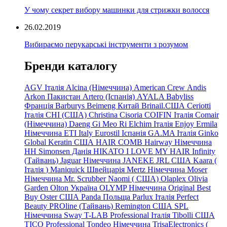
У чому секрет вибору машинки для стрижки волосся
26.02.2019
Вибираємо перукарські інструменти з розумом
Бренди каталогу
AGV Італія
Alcina (Німеччина)
American Crew
Andis
Arkon Пакистан
Artero (Іспанія)
AYALA
Babyliss
Франція
Barburys
Beimeng Китай
Brinail.США
Ceriotti
Італія
CHI (США)
Christina
Cisoria
COIFIN Італія
Comair
(Німеччина) Daeng
Gi
Meo
Ri
Elchim Італія
Enjoy
Ermila
Німеччина
ETI Italy
Eurostil Іспанія
GA.MA Італія
Ginko
Global Keratin США
HAIR COMB
Hairway Німеччина
HH Simonsen Данія
HIKATO
I LOVE MY HAIR
Infinity
(Тайвань)
Jaguar Німеччина
JANEKE
JRL
США
Kaara
(
Італія
)
Maniquick Швейцарія
Mertz Німеччина
Moser
Німеччина
Mr. Scrubber Naomi
(
США)
Olaplex
Olivia
Garden
Olton Україна
OLYMP Німеччина
Original Best
Buy
Oster США
Panda Польща
Parlux Італія
Perfect
Beauty
PROline (Тайвань)
Remington США
SPL
Німеччина
Sway
T-LAB Professional Італія
Tibolli США
TICO
Professional
Tondeo
Німеччина
TrisaElectronics (