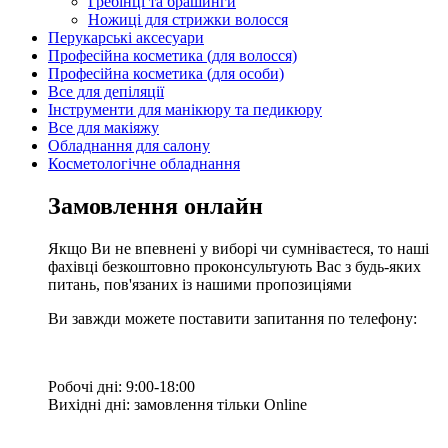
Гребінці та брашинги
Ножиці для стрижки волосся
Перукарські аксесуари
Професійна косметика (для волосся)
Професійна косметика (для особи)
Все для депіляції
Інструменти для манікюру та педикюру
Все для макіяжу
Обладнання для салону
Косметологічне обладнання
Замовлення онлайн
Якщо Ви не впевнені у виборі чи сумніваєтеся, то наші
фахівці безкоштовно проконсультують Вас з будь-яких
питань, пов'язаних із нашими пропозиціями
Ви завжди можете поставити запитання по телефону:
Робочі дні: 9:00-18:00
Вихідні дні: замовлення тільки Online