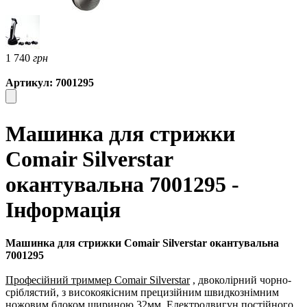
1 740
грн
Артикул: 7001295
Машинка для стрижки
Comair Silverstar
окантувальна 7001295 -
Інформація
Машинка для стрижки Comair Silverstar окантувальна
7001295
Професійний триммер Comair Silverstar
, двоколірний чорно-
сріблястий, з високоякісним прецизійним швидкознімним
ножовим блоком шириною 32мм. Електродвигун постійного