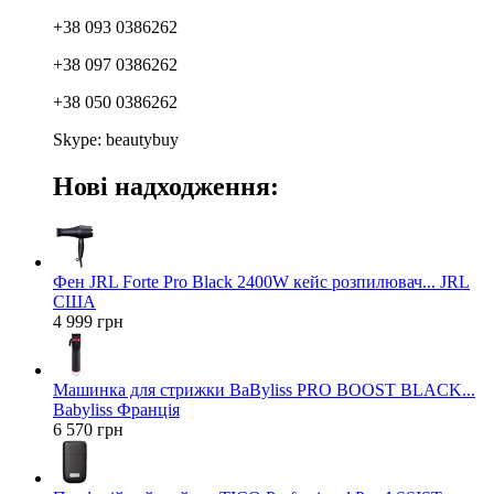
+38 093 0386262
+38 097 0386262
+38 050 0386262
Skype: beautybuy
Нові надходження:
Фен JRL Forte Pro Black 2400W кейс розпилювач... JRL
США
4 999 грн
Машинка для стрижки BaByliss PRO BOOST BLACK...
Babyliss Франція
6 570 грн