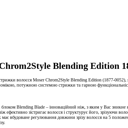
rom2Style Blending Edition 1
трижки волосся Moser Chrom2Style Blending Edition (1877-0052)
номікою, потужною системою стрижки та гарною функціональні
ком Blending Blade – інноваційний ніж, з яким у Вас зникне н
ж ефективно зістригає волосся і структурує його, зрізуючи воло
ає вбудоване регулювання довжини зрізу волосся на 5 положень: 
зу.