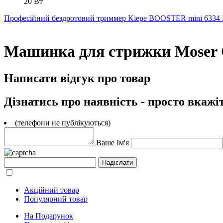
20 Вт
Професійний бездротовий триммер Kiepe BOOSTER mini 6334
Машинка для стрижки Moser Ch
Написати відгук про товар
Дізнатись про наявність - просто вкажі
(телефони не публікуються)
Ваше Ім'я
Акційний товар
Популярний товар
На Подарунок