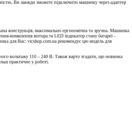
вністю, Ви завжди зможете підключити машинку через адаптер
мана конструкція, максимально ергономічна та зручна. Машинка
кнення-вимкнення мотора та LED індикатор стану батареї –
инка для Вас: vicshop.com.ua рекомендує цю модель для
ого вольтажу 110 – 240 В. Також варто згадати, що новинка
льш практичне у роботі.