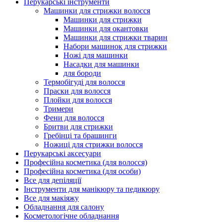
Перукарські інструменти
Машинки для стрижки волосся
Машинки для стрижки
Машинки для окантовки
Машинки для стрижки тварин
Набори машинок для стрижки
Ножі для машинки
Насадки для машинки
для бороди
Термобігуді для волосся
Праски для волосся
Плойки для волосся
Тримери
Фени для волосся
Бритви для стрижки
Гребінці та брашинги
Ножиці для стрижки волосся
Перукарські аксесуари
Професійна косметика (для волосся)
Професійна косметика (для особи)
Все для депіляції
Інструменти для манікюру та педикюру
Все для макіяжу
Обладнання для салону
Косметологічне обладнання