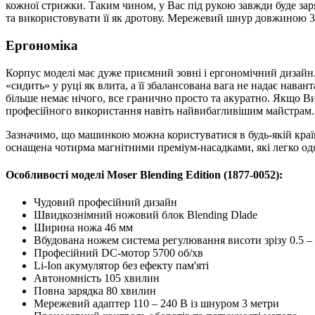
кожної стрижки. Таким чином, у Вас під рукою завжди буде за
та використовувати її як дротову. Мережевий шнур довжиною 3
Ергономіка
Корпус моделі має дуже приємний зовні і ергономічний дизайн
«сидить» у руці як влита, а її збалансована вага не надає нав
більше немає нічого, все гранично просто та акуратно. Якщо Ви
професійного використання навіть найвибагливішим майстрам.
Зазначимо, що машинкою можна користуватися в будь-якій країн
оснащена чотирма магнітними преміум-насадками, які легко одя
Особливості моделі Moser Blending Edition (1877-0052):
Чудовий професійний дизайн
Швидкознімний ножовий блок Blending Dlade
Ширина ножа 46 мм
Вбудована ножем система регулювання висоти зрізу 0.5 –
Професійний DC-мотор 5700 об/хв
Li-Ion акумулятор без ефекту пам'яті
Автономність 105 хвилин
Повна зарядка 80 хвилин
Мережевий адаптер 110 – 240 В із шнуром 3 метри