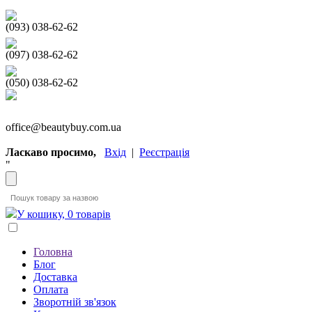
(093) 038-62-62
(097) 038-62-62
(050) 038-62-62
office@beautybuy.com.ua
Ласкаво просимо,
Вхід
|
Реєстрація
"
У кошику, 0 товарів
Головна
Блог
Доставка
Оплата
Зворотній зв'язок