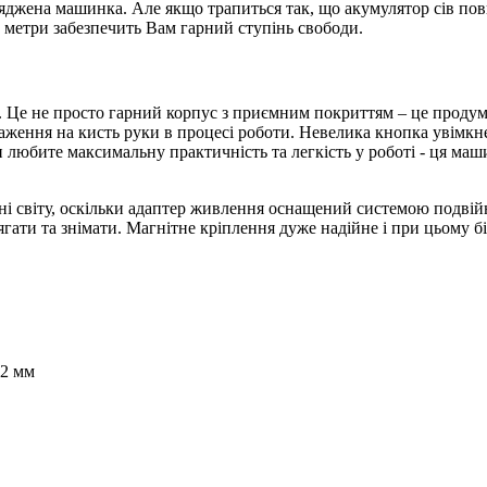
ряджена машинка. Але якщо трапиться так, що акумулятор сів по
 метри забезпечить Вам гарний ступінь свободи.
. Це не просто гарний корпус з приємним покриттям – це проду
антаження на кисть руки в процесі роботи. Невелика кнопка увім
 любите максимальну практичність та легкість у роботі - ця маш
і світу, оскільки адаптер живлення оснащений системою подвійн
гати та знімати. Магнітне кріплення дуже надійне і при цьому бі
 2 мм