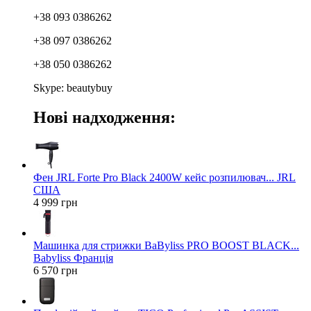
+38 093 0386262
+38 097 0386262
+38 050 0386262
Skype: beautybuy
Нові надходження:
Фен JRL Forte Pro Black 2400W кейс розпилювач... JRL
США
4 999 грн
Машинка для стрижки BaByliss PRO BOOST BLACK...
Babyliss Франція
6 570 грн