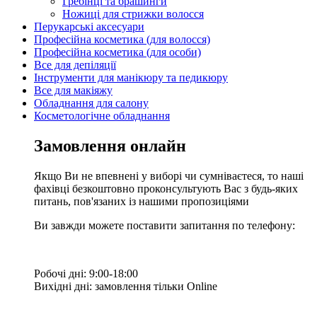
Гребінці та брашинги
Ножиці для стрижки волосся
Перукарські аксесуари
Професійна косметика (для волосся)
Професійна косметика (для особи)
Все для депіляції
Інструменти для манікюру та педикюру
Все для макіяжу
Обладнання для салону
Косметологічне обладнання
Замовлення онлайн
Якщо Ви не впевнені у виборі чи сумніваєтеся, то наші
фахівці безкоштовно проконсультують Вас з будь-яких
питань, пов'язаних із нашими пропозиціями
Ви завжди можете поставити запитання по телефону:
Робочі дні: 9:00-18:00
Вихідні дні: замовлення тільки Online