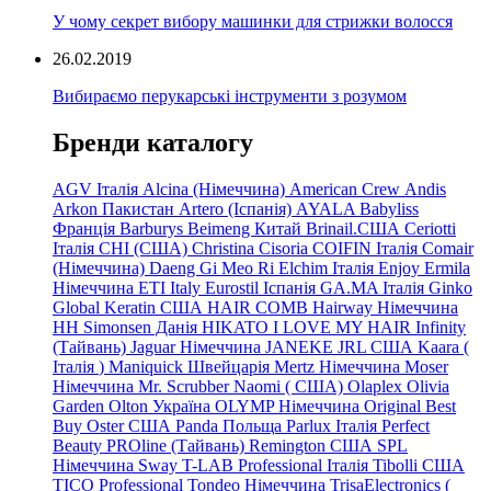
У чому секрет вибору машинки для стрижки волосся
26.02.2019
Вибираємо перукарські інструменти з розумом
Бренди каталогу
AGV Італія
Alcina (Німеччина)
American Crew
Andis
Arkon Пакистан
Artero (Іспанія)
AYALA
Babyliss
Франція
Barburys
Beimeng Китай
Brinail.США
Ceriotti
Італія
CHI (США)
Christina
Cisoria
COIFIN Італія
Comair
(Німеччина) Daeng
Gi
Meo
Ri
Elchim Італія
Enjoy
Ermila
Німеччина
ETI Italy
Eurostil Іспанія
GA.MA Італія
Ginko
Global Keratin США
HAIR COMB
Hairway Німеччина
HH Simonsen Данія
HIKATO
I LOVE MY HAIR
Infinity
(Тайвань)
Jaguar Німеччина
JANEKE
JRL
США
Kaara
(
Італія
)
Maniquick Швейцарія
Mertz Німеччина
Moser
Німеччина
Mr. Scrubber Naomi
(
США)
Olaplex
Olivia
Garden
Olton Україна
OLYMP Німеччина
Original Best
Buy
Oster США
Panda Польща
Parlux Італія
Perfect
Beauty
PROline (Тайвань)
Remington США
SPL
Німеччина
Sway
T-LAB Professional Італія
Tibolli США
TICO
Professional
Tondeo
Німеччина
TrisaElectronics (