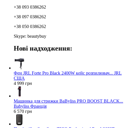
+38 093 0386262
+38 097 0386262
+38 050 0386262
Skype: beautybuy
Нові надходження:
Фен JRL Forte Pro Black 2400W кейс розпилювач... JRL
США
4 999 грн
Машинка для стрижки BaByliss PRO BOOST BLACK...
Babyliss Франція
6 570 грн