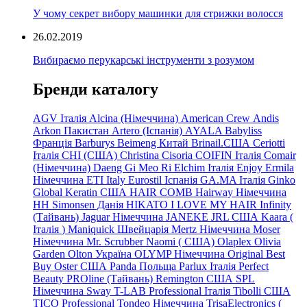
У чому секрет вибору машинки для стрижки волосся
26.02.2019
Вибираємо перукарські інструменти з розумом
Бренди каталогу
AGV Італія
Alcina (Німеччина)
American Crew
Andis
Arkon Пакистан
Artero (Іспанія)
AYALA
Babyliss
Франція
Barburys
Beimeng Китай
Brinail.США
Ceriotti
Італія
CHI (США)
Christina
Cisoria
COIFIN Італія
Comair
(Німеччина) Daeng
Gi
Meo
Ri
Elchim Італія
Enjoy
Ermila
Німеччина
ETI Italy
Eurostil Іспанія
GA.MA Італія
Ginko
Global Keratin США
HAIR COMB
Hairway Німеччина
HH Simonsen Данія
HIKATO
I LOVE MY HAIR
Infinity
(Тайвань)
Jaguar Німеччина
JANEKE
JRL
США
Kaara
(
Італія
)
Maniquick Швейцарія
Mertz Німеччина
Moser
Німеччина
Mr. Scrubber Naomi
(
США)
Olaplex
Olivia
Garden
Olton Україна
OLYMP Німеччина
Original Best
Buy
Oster США
Panda Польща
Parlux Італія
Perfect
Beauty
PROline (Тайвань)
Remington США
SPL
Німеччина
Sway
T-LAB Professional Італія
Tibolli США
TICO
Professional
Tondeo
Німеччина
TrisaElectronics (