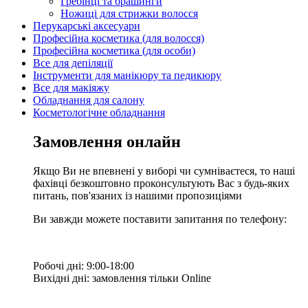
Гребінці та брашинги
Ножиці для стрижки волосся
Перукарські аксесуари
Професійна косметика (для волосся)
Професійна косметика (для особи)
Все для депіляції
Інструменти для манікюру та педикюру
Все для макіяжу
Обладнання для салону
Косметологічне обладнання
Замовлення онлайн
Якщо Ви не впевнені у виборі чи сумніваєтеся, то наші
фахівці безкоштовно проконсультують Вас з будь-яких
питань, пов'язаних із нашими пропозиціями
Ви завжди можете поставити запитання по телефону:
Робочі дні: 9:00-18:00
Вихідні дні: замовлення тільки Online