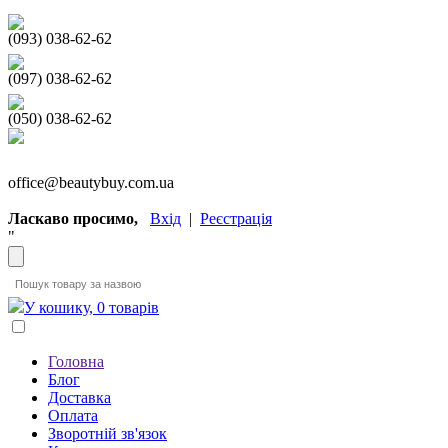
(093) 038-62-62
(097) 038-62-62
(050) 038-62-62
office@beautybuy.com.ua
Ласкаво просимо,
Вхід
|
Реєстрація
"
У кошику, 0 товарів
Головна
Блог
Доставка
Оплата
Зворотній зв'язок