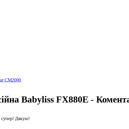
uar CM2000
йна Babyliss FX880E - Комент
 супер! Дякую!