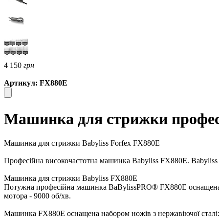
4 150
грн
Артикул: FX880E
Машинка для стрижки професі
Машинка для стрижки Babyliss Forfex FX880E
Професійна високочастотна машинка Babyliss FX880E. Babyliss
Машинка для стрижки Babyliss FX880E
Потужна професійна машинка BaBylissPRO® FX880E оснащена в
мотора - 9000 об/хв.
Машинка FX880E оснащена набором ножів з нержавіючої сталі: ф