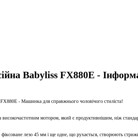
йна Babyliss FX880E - Інформ
 FX880E - Машинка для справжнього чоловічого стиліста!
исокочастотним мотором, який є продуктивнішим, ніж стандарт
іксоване лезо 45 мм і ще одне, що рухається, створюють стрижк