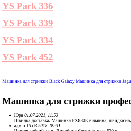
YS Park 336
YS Park 339
YS Park 334
YS Park 452
Машинка для стрижки Black Galaxy
Машинка для стрижки Jag
Машинка для стрижки професі
Юра
01.07.2021, 11:53
Швидка доставка. Машинка FX880E відмінна, швидкісна,
адмін
15.03.2018, 09:31
Наталя,добрий день. Виробник Франція ,вага 530 г.