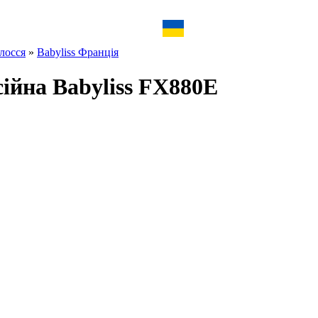
лосся
»
Babyliss Франція
йна Babyliss FX880E