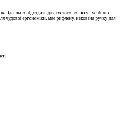
ка ідеально підходить для густого волосся і успішно
для чудової ергономіки, має рифлену, нековзна ручку для
кті