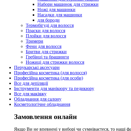
Набори машинок для стрижки
Ножі для машинки
Насадки для машинки
для бороди
Термобігуді для волосся
Праски для волосся
Плойки для волосся
Тримери
Фени для волосся
Бритви для стрижки
Гребінці та брашинги
Ножиці для стрижки волосся
Перукарські аксесуари
Професійна косметика (для волосся)
Професійна косметика (для особи)
Все для депіляції
Інструменти для манікюру та педикюру
Все для макіяжу
Обладнання для салону
Косметологічне обладнання
Замовлення онлайн
Якщо Ви не впевнені у виборі чи сумніваєтеся, то наші ф