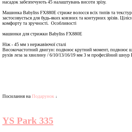
насадок забезпечують 45 налаштувань висоти зрізу.
Машинка Babyliss FX880E стриже волосся всіх типів та текстур,
застосовується для будь-яких ковзних та контурних зрізів. Ціл
комфорту та зручності.
Особливості
машинки для стрижки Babyliss FX880E
Ніж - 45 мм з нержавіючої сталі
Високочастотний двигун: подвоює крутний момент, подвоює 
рухів леза за хвилину
/ 6/10/13/16/19 мм
3 м професійний шнур
Посилання на
Подарунок
↓
YS Park 335