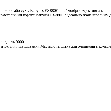
 вологе або сухе. Babyliss FX880E - неймовірно ефективна машин
існометалічний корпус Babyliss FX880E є ідеально збалансованим 
швидкість
9000
Гачок для підвішування
Мастило та щітка для очищення в компле