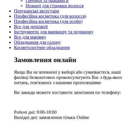
Гребінці та брашинги
Ножиці для стрижки волосся
Перукарські аксесуари
Професійна косметика (для волосся)
Професійна косметика (для особи)
Все для депіляції
Інструменти для манікюру та педикюру
Все для макіяжу
Обладнання для салону
Косметологічне обладнання
Замовлення онлайн
Якщо Ви не впевнені у виборі або сумніваєтеся, наші
фахівці безкоштовно проконсультують Вас з будь-яких
питань, пов'язаних з нашими пропозиціями
Ви завжди можете поставити запитання по телефону:
Робочі дні: 9:00-18:00
Вихідні дні: замовлення тільки Online