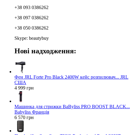
+38 093 0386262
+38 097 0386262
+38 050 0386262
Skype: beautybuy
Нові надходження:
Фен JRL Forte Pro Black 2400W кейс розпилювач... JRL
США
4 999 грн
Машинка для стрижки BaByliss PRO BOOST BLACK...
Babyliss Франція
6 570 грн