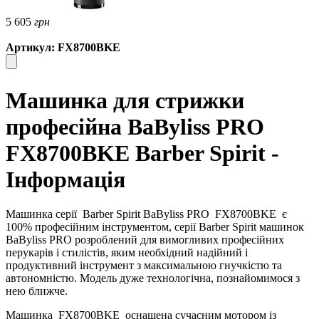
5 605
грн
Артикул: FX8700BKE
Машинка для стрижки
професійна BaByliss PRO
FX8700BKE Barber Spirit -
Інформація
Машинка серії
Barber Spirit BaByliss PRO
FX8700BKE
є
100% професійним інструментом, серії Barber Spirit машинок
BaByliss PRO розроблений для вимогливих професійних
перукарів і стилістів, яким необхідний надійний і
продуктивний інструмент з максимальною гнучкістю та
автономністю. Модель дуже технологічна, познайомимося з
нею ближче.
Машинка
FX8700BKE
оснащена сучасним мотором із