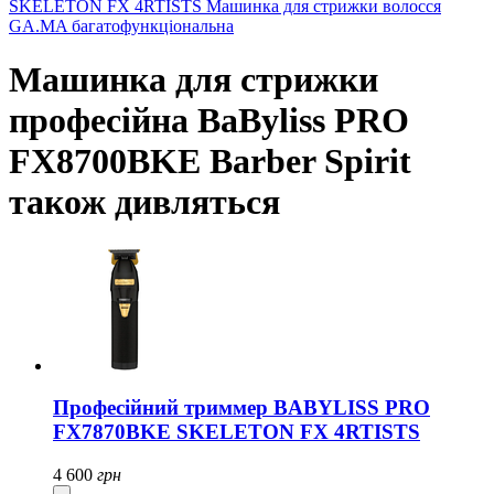
SKELETON FX 4RTISTS
Машинка для стрижки волосся
GA.MA багатофункціональна
Машинка для стрижки
професійна BaByliss PRO
FX8700BKE Barber Spirit
також дивляться
Професійний триммер BABYLISS PRO
FX7870BKE SKELETON FX 4RTISTS
4 600
грн