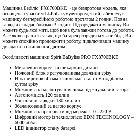
Машинка Бебіліс
FX8700BKE
- це бездротова модель, яка
оснащена сучасним Li-Pol акумулятором, який забезпечує
машинку безперебійною роботою протягом 2 годин. Повна
зарядка складає близько 3 годин. Підзаряджати машинку Ви
можете будь-якої миті, щоб вона була завжди готова до роботи.
Але якщо трапиться так, що батарея розрядиться - не біда, Ви
можете спокійно продовжити роботу, підключивши машину
до адаптера живлення дротом.
Особливості машинки Spirit BaByliss PRO FX8700BKE:
Металевий корпус та шикарний дизайн
Ножовий блок з регулюванням довжини зрізу
Ніж шириною 45 мм з японської сталі з V-подібним
кутом зрізу
Можливість налаштування ножа під «нульовий зазор»
Автономність 120 хвилин
Час повної зарядки 180 хвилин
Збалансований за вагою корпус
Можливість працювати від мережі 110 - 220 В
Цифровий мотор із технологією EDM TECHNOLOGY –
6000 об/хв
LED індикатор стану батареї