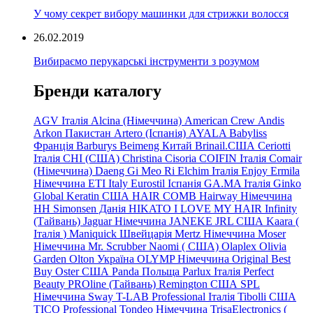
У чому секрет вибору машинки для стрижки волосся
26.02.2019
Вибираємо перукарські інструменти з розумом
Бренди каталогу
AGV Італія
Alcina (Німеччина)
American Crew
Andis
Arkon Пакистан
Artero (Іспанія)
AYALA
Babyliss
Франція
Barburys
Beimeng Китай
Brinail.США
Ceriotti
Італія
CHI (США)
Christina
Cisoria
COIFIN Італія
Comair
(Німеччина) Daeng
Gi
Meo
Ri
Elchim Італія
Enjoy
Ermila
Німеччина
ETI Italy
Eurostil Іспанія
GA.MA Італія
Ginko
Global Keratin США
HAIR COMB
Hairway Німеччина
HH Simonsen Данія
HIKATO
I LOVE MY HAIR
Infinity
(Тайвань)
Jaguar Німеччина
JANEKE
JRL
США
Kaara
(
Італія
)
Maniquick Швейцарія
Mertz Німеччина
Moser
Німеччина
Mr. Scrubber Naomi
(
США)
Olaplex
Olivia
Garden
Olton Україна
OLYMP Німеччина
Original Best
Buy
Oster США
Panda Польща
Parlux Італія
Perfect
Beauty
PROline (Тайвань)
Remington США
SPL
Німеччина
Sway
T-LAB Professional Італія
Tibolli США
TICO
Professional
Tondeo
Німеччина
TrisaElectronics (