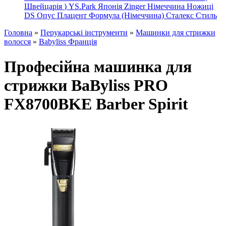
Швейцарія
)
YS.Park Японія
Zinger Німеччина
Ножиці
DS
Опус
Плацент Формула (Німеччина)
Сталекс
Стиль
Головна
»
Перукарські інструменти
»
Машинки для стрижки
волосся
»
Babyliss Франція
Професійна машинка для
стрижки BaByliss PRO
FX8700BKE Barber Spirit