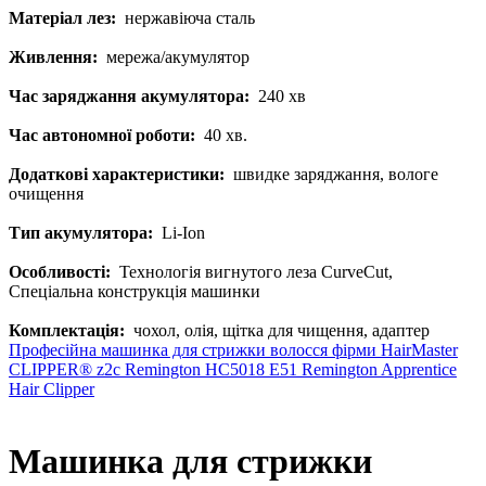
Матеріал лез:
нержавіюча сталь
Живлення:
мережа/акумулятор
Час заряджання акумулятора:
240 хв
Час автономної роботи:
40 хв.
Додаткові характеристики:
швидке заряджання, вологе
очищення
Тип акумулятора:
Li-Ion
Особливості:
Технологія вигнутого леза CurveCut,
Спеціальна конструкція машинки
Комплектація:
чохол, олія, щітка для чищення, адаптер
Професійна машинка для стрижки волосся фірми HairMaster
CLIPPER® z2с
Remington HC5018 E51 Remington Apprentice
Hair Clipper
Машинка для стрижки