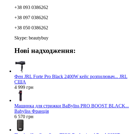
+38 093 0386262
+38 097 0386262
+38 050 0386262
Skype: beautybuy
Нові надходження:
Фен JRL Forte Pro Black 2400W кейс розпилювач... JRL
США
4 999 грн
Машинка для стрижки BaByliss PRO BOOST BLACK...
Babyliss Франція
6 570 грн