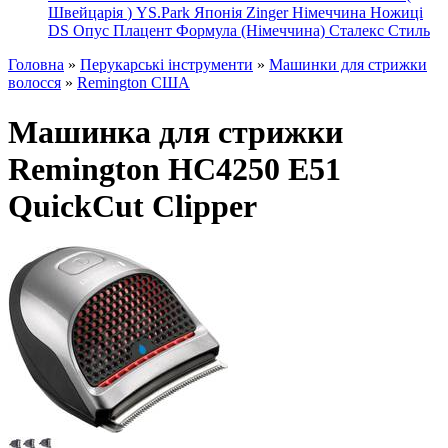
Швейцарія
)
YS.Park Японія
Zinger Німеччина
Ножиці
DS
Опус
Плацент Формула (Німеччина)
Сталекс
Стиль
Головна
»
Перукарські інструменти
»
Машинки для стрижки
волосся
»
Remington США
Машинка для стрижки
Remington HC4250 E51
QuickCut Clipper