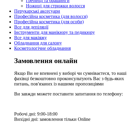
Гребінці та брашинги
Ножиці для стрижки волосся
Перукарські аксесуари
Професійна косметика (для волосся)
Професійна косметика (для особи)
Все для депіляції
Інструменти для манікюру та педикюру
Все для макіяжу
Обладнання для салону
Косметологічне обладнання
Замовлення онлайн
Якщо Ви не впевнені у виборі чи сумніваєтеся, то наші
фахівці безкоштовно проконсультують Вас з будь-яких
питань, пов'язаних із нашими пропозиціями
Ви завжди можете поставити запитання по телефону:
Робочі дні: 9:00-18:00
Вихідні дні: замовлення тільки Online