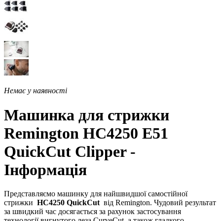
Немає у наявності
Машинка для стрижки
Remington HC4250 E51
QuickCut Clipper -
Інформація
Представляємо машинку для найшвидшої самостійної
стрижки
HC4250 QuickCut
від Remington. Чудовий результат
за швидкий час досягається за рахунок застосування
технології вигнутого леза CurveCut, а також гладкого,