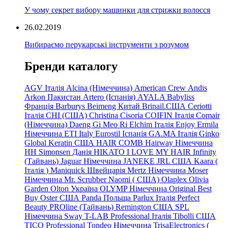
У чому секрет вибору машинки для стрижки волосся
26.02.2019
Вибираємо перукарські інструменти з розумом
Бренди каталогу
AGV Італія
Alcina (Німеччина)
American Crew
Andis
Arkon Пакистан
Artero (Іспанія)
AYALA
Babyliss
Франція
Barburys
Beimeng Китай
Brinail.США
Ceriotti
Італія
CHI (США)
Christina
Cisoria
COIFIN Італія
Comair
(Німеччина) Daeng
Gi
Meo
Ri
Elchim Італія
Enjoy
Ermila
Німеччина
ETI Italy
Eurostil Іспанія
GA.MA Італія
Ginko
Global Keratin США
HAIR COMB
Hairway Німеччина
HH Simonsen Данія
HIKATO
I LOVE MY HAIR
Infinity
(Тайвань)
Jaguar Німеччина
JANEKE
JRL
США
Kaara
(
Італія
)
Maniquick Швейцарія
Mertz Німеччина
Moser
Німеччина
Mr. Scrubber Naomi
(
США)
Olaplex
Olivia
Garden
Olton Україна
OLYMP Німеччина
Original Best
Buy
Oster США
Panda Польща
Parlux Італія
Perfect
Beauty
PROline (Тайвань)
Remington США
SPL
Німеччина
Sway
T-LAB Professional Італія
Tibolli США
TICO
Professional
Tondeo
Німеччина
TrisaElectronics (