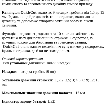
компактного та ергономічного дизайну самого приладу.
Remington QuickCut
включає 9 насадок-гребенів від 1,5 до 15
мм. Ідеально підійде для всіх типів стрижки, включаючи
детальну та допоможе створити бажаний образ за лічені
хвилини.
Функція швидкого заряджання за 10 хвилин забезпечить
достатньо часу для повноцінної стрижки. Бездротова, із
зручним чохлом для зберігання та транспортування,
QuickCut
стане вашим незамінним супутником у подорожах;
ідеальна стрижка, де б ви не знаходилися.
Основні характеристики
Тип установки довжини:
знімні насадки
Насадки:
насадка-гребінь (9 шт)
Установка довжини стрижки:
1,5; 2; 2,5; 3; 4,5; 6; 9; 12; 15
мм
Максимальне значення довжини волосся:
15 мм
Індикатор заряду батареї:
LED