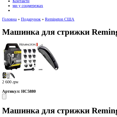
Контакти
ми у соцмережах
Головна
»
Подарунок
»
Remington США
Машинка для стрижки Remingto
2 600
грн
Артикул: HC5880
Машинка для стрижки Remingto