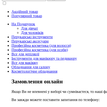
Акційний товар
Популярний товар
На Подарунок
Для дівчат
Для чоловіків
Перукарські інструменти
Перукарські аксесуари
Професійна косметика (для волосся)
Професійна косметика (для особи)
Все для депіляції
Інструменти для манікюру та педикюру
Все для макіяжу
Обладнання для салону
Косметологічне обладнання
Замовлення онлайн
Якщо Ви не впевнені у виборі чи сумніваєтеся, то наші ф
Ви завжди можете поставити запитання по телефону: