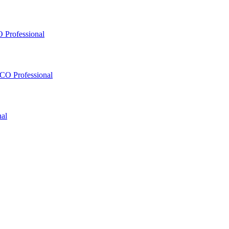
 Professional
O Professional
al