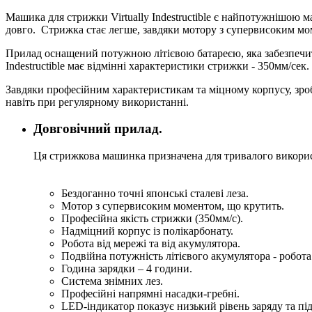
Машика для стрижки Virtually Indestructible є найпотужнішою
довго.
Стрижка стає легше, завдяки мотору з супервисоким моме
Прилад оснащений потужною літієвою батареєю, яка забезпечи
Indestructible має відмінні характеристики стрижки - 350мм/сек.
Завдяки професійним характеристикам та міцному корпусу, зроб
навіть при регулярному використанні.
Довговічний прилад.
Ця стрижкова машинка призначена для тривалого викор
Бездоганно точні японські сталеві леза.
Мотор з супервисоким моментом, що крутить.
Професійна якість стрижки (350мм/с).
Надміцний корпус із полікарбонату.
Робота від мережі та від акумулятора.
Подвійна потужність літієвого акумулятора - робот
Година зарядки – 4 години.
Система знімних лез.
Професійні напрямні насадки-гребні.
LED-індикатор показує низький рівень заряду та пі