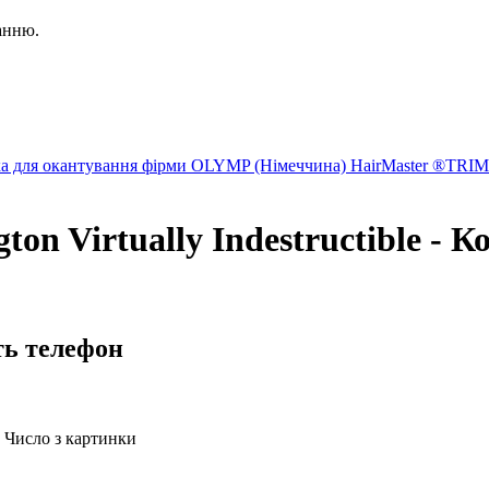
занню.
а для окантування фірми OLYMP (Німеччина) HairMaster ®TRI
n Virtually Indestructible - К
ть телефон
Число з картинки