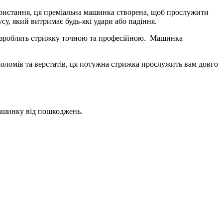
ористання, ця преміальна машинка створена, щоб прослужити
су, який витримає будь-які удари або падіння.
а зроблять стрижку точною та професійною.
Машинка
шоломів та верстатів, ця потужна стрижка прослужить вам довго
машинку від пошкоджень.