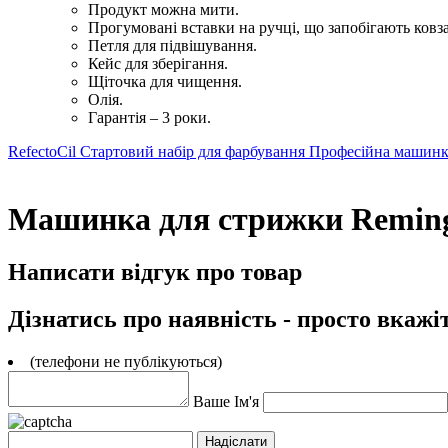
Продукт можна мити.
Прогумовані вставки на ручці, що запобігають ков
Петля для підвішування.
Кейс для зберігання.
Щіточка для чищення.
Олія.
Гарантія – 3 роки.
RefectoCil Стартовий набір для фарбування
Професійна машинк
Машинка для стрижки Remingto
Написати відгук про товар
Дізнатись про наявність - просто вкажі
(телефони не публікуються)
Ваше Ім'я