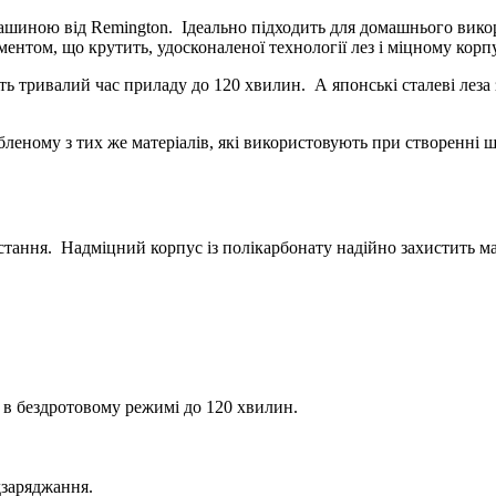
 машиною від Remington.
Ідеально підходить для домашнього вик
нтом, що крутить, удосконаленої технології лез і міцному корпу
ть тривалий час приладу до 120 хвилин.
А японські сталеві лез
леному з тих же матеріалів, які використовують при створенні 
истання.
Надміцний корпус із полікарбонату надійно захистить 
а в бездротовому режимі до 120 хвилин.
дзаряджання.