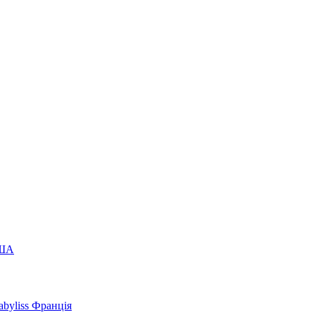
США
byliss Франція