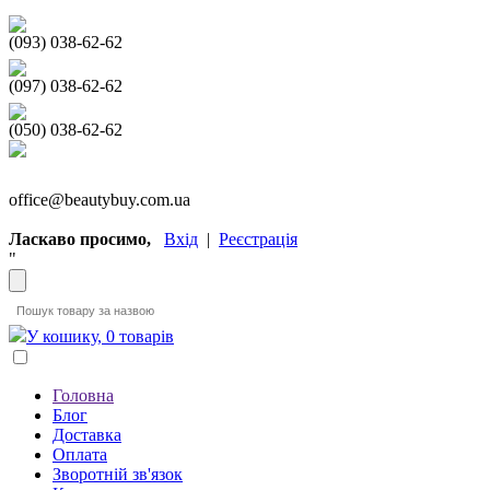
(093) 038-62-62
(097) 038-62-62
(050) 038-62-62
office@beautybuy.com.ua
Ласкаво просимо,
Вхід
|
Реєстрація
"
У кошику, 0 товарів
Головна
Блог
Доставка
Оплата
Зворотній зв'язок