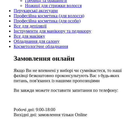
Гребінці та брашинги
Ножиці для стрижки волосся
Перукарські аксесуари
Професійна косметика (для волосся)
Професійна косметика (для особи)
Все для депіляції
Інструменти для манікюру та педикюру
Все для макіяжу
Обладнання для салону
Косметологічне обладнання
Замовлення онлайн
Якщо Ви не впевнені у виборі чи сумніваєтеся, то наші
фахівці безкоштовно проконсультують Вас з будь-яких
питань, пов'язаних із нашими пропозиціями
Ви завжди можете поставити запитання по телефону:
Робочі дні: 9:00-18:00
Вихідні дні: замовлення тільки Online