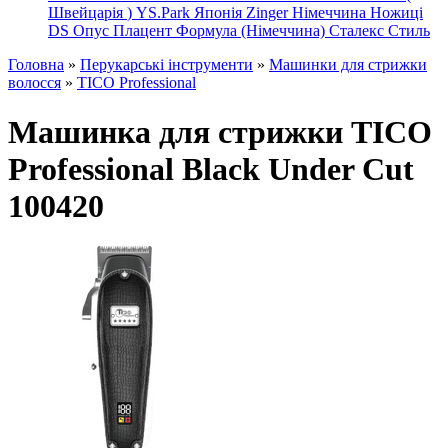
Швейцарія
)
YS.Park Японія
Zinger Німеччина
Ножиці
DS
Опус
Плацент Формула (Німеччина)
Сталекс
Стиль
Головна
»
Перукарські інструменти
»
Машинки для стрижки
волосся
»
TICO Professional
Машинка для стрижки TICO
Professional Black Under Cut
100420