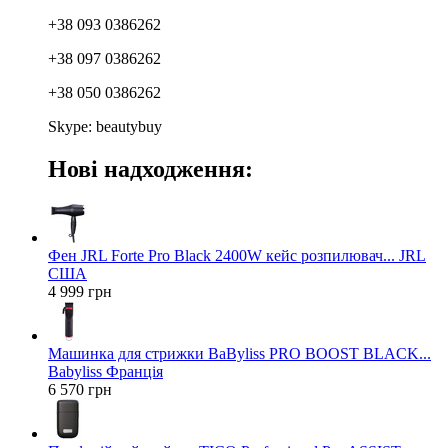
+38 093 0386262
+38 097 0386262
+38 050 0386262
Skype: beautybuy
Нові надходження:
Фен JRL Forte Pro Black 2400W кейс розпилювач... JRL
США
4 999 грн
Машинка для стрижки BaByliss PRO BOOST BLACK...
Babyliss Франція
6 570 грн