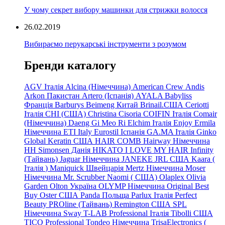
У чому секрет вибору машинки для стрижки волосся
26.02.2019
Вибираємо перукарські інструменти з розумом
Бренди каталогу
AGV Італія
Alcina (Німеччина)
American Crew
Andis
Arkon Пакистан
Artero (Іспанія)
AYALA
Babyliss
Франція
Barburys
Beimeng Китай
Brinail.США
Ceriotti
Італія
CHI (США)
Christina
Cisoria
COIFIN Італія
Comair
(Німеччина) Daeng
Gi
Meo
Ri
Elchim Італія
Enjoy
Ermila
Німеччина
ETI Italy
Eurostil Іспанія
GA.MA Італія
Ginko
Global Keratin США
HAIR COMB
Hairway Німеччина
HH Simonsen Данія
HIKATO
I LOVE MY HAIR
Infinity
(Тайвань)
Jaguar Німеччина
JANEKE
JRL
США
Kaara
(
Італія
)
Maniquick Швейцарія
Mertz Німеччина
Moser
Німеччина
Mr. Scrubber Naomi
(
США)
Olaplex
Olivia
Garden
Olton Україна
OLYMP Німеччина
Original Best
Buy
Oster США
Panda Польща
Parlux Італія
Perfect
Beauty
PROline (Тайвань)
Remington США
SPL
Німеччина
Sway
T-LAB Professional Італія
Tibolli США
TICO
Professional
Tondeo
Німеччина
TrisaElectronics (