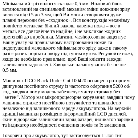
Мінімальний зріз волосся складає 0,5 мм. Ножовий блок
встановлений на спеціальний механізм зміни довжини зрізу
волосся від 0.5 до 3 мм, щоб Ви могли створювати дуже
плавні переходи без «сходинок». Вся конструкція механізму
повністю металева: бічний важіль, каретка ножа – все в
металі, все довговічне та надійне, і не викликає жодних
претензій до виробника. Магазин vicshop.com.ua акцентує
Вашу увагу на правильному настроюванні ножів та
недопущенні маленького мінімального зрізу, адже в такому
разі є ризик порізати шкіру під тупим кутом. Регулюйте ножі,
якщо це необхідно правильно, щоб Ваші клієнти завжди
залишалися задоволені. Заводське налаштування безпечне –
0.5 мм.
Машинка TICO Black Under Cut 100420 оснащена роторним
двигуном постійного струму із частотою обертання 5200 об/
год, завдяки чому модель забезпечує чисту стрижку без
"антен". Мотор має мікропроцесорне керування, завдяки чому
машинка стриже з постійною потужністю та швидкістю
незалежно від залишкового заряду аккумулятора. На верхній
кришці машинки розміщено інформаційний LCD дисплей,
який відображає залишковий заряд батареї, індикатор зарядки
та індикатор необхідності очищення ножів та їх змащення.
Говорячи про аккумулятор, тут застосовується Li-Ion тип