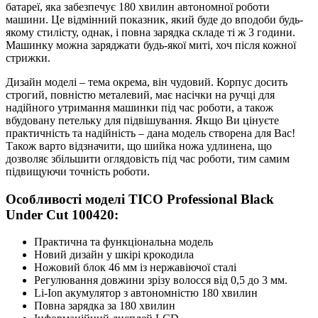
батареї, яка забезпечує 180 хвилин автономної роботи
машини. Це відмінний показник, який буде до вподоби будь-
якому стилісту, однак, і повна зарядка складе ті ж 3 години.
Машинку можна заряджати будь-якої миті, хоч після кожної
стрижки.
Дизайн моделі – тема окрема, він чудовий. Корпус досить
строгий, повністю металевий, має насічки на ручці для
надійного утримання машинки під час роботи, а також
вбудовану петельку для підвішування. Якщо Ви цінуєте
практичність та надійність – дана модель створена для Вас!
Також варто відзначити, що шийка ножа удлинена, що
дозволяє збільшити оглядовість під час роботи, тим самим
підвищуючи точність роботи.
Особливості моделі TICO Professional Black
Under Cut 100420:
Практична та функціональна модель
Новий дизайн у шкірі крокодила
Ножовий блок 46 мм із нержавіючої сталі
Регулювання довжини зрізу волосся від 0,5 до 3 мм.
Li-Ion акумулятор з автономністю 180 хвилин
Повна зарядка за 180 хвилин