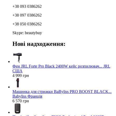
+38 093 0386262
+38 097 0386262
+38 050 0386262
Skype: beautybuy
Нові надходження:
Фен JRL Forte Pro Black 2400W кейс розпилювач... JRL
США
4 999 грн
Машинка для стрижки BaByliss PRO BOOST BLACK...
Babyliss Франція
6 570 грн