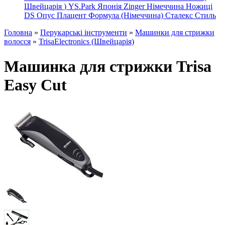
Швейцарія
)
YS.Park Японія
Zinger Німеччина
Ножиці
DS
Опус
Плацент Формула (Німеччина)
Сталекс
Стиль
Головна
»
Перукарські інструменти
»
Машинки для стрижки
волосся
»
TrisaElectronics (Швейцарія)
Машинка для стрижки Trisa
Easy Cut