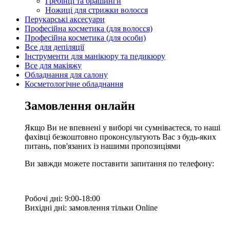
Гребінці та брашинги
Ножиці для стрижки волосся
Перукарські аксесуари
Професійна косметика (для волосся)
Професійна косметика (для особи)
Все для депіляції
Інструменти для манікюру та педикюру
Все для макіяжу
Обладнання для салону
Косметологічне обладнання
Замовлення онлайн
Якщо Ви не впевнені у виборі чи сумніваєтеся, то наші
фахівці безкоштовно проконсультують Вас з будь-яких
питань, пов'язаних із нашими пропозиціями
Ви завжди можете поставити запитання по телефону:
Робочі дні: 9:00-18:00
Вихідні дні: замовлення тільки Online