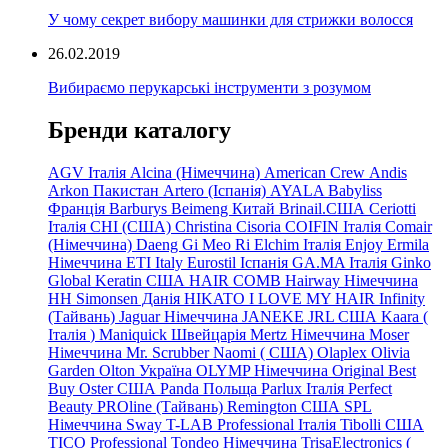
У чому секрет вибору машинки для стрижки волосся
26.02.2019
Вибираємо перукарські інструменти з розумом
Бренди каталогу
AGV Італія
Alcina (Німеччина)
American Crew
Andis
Arkon Пакистан
Artero (Іспанія)
AYALA
Babyliss
Франція
Barburys
Beimeng Китай
Brinail.США
Ceriotti
Італія
CHI (США)
Christina
Cisoria
COIFIN Італія
Comair
(Німеччина) Daeng
Gi
Meo
Ri
Elchim Італія
Enjoy
Ermila
Німеччина
ETI Italy
Eurostil Іспанія
GA.MA Італія
Ginko
Global Keratin США
HAIR COMB
Hairway Німеччина
HH Simonsen Данія
HIKATO
I LOVE MY HAIR
Infinity
(Тайвань)
Jaguar Німеччина
JANEKE
JRL
США
Kaara
(
Італія
)
Maniquick Швейцарія
Mertz Німеччина
Moser
Німеччина
Mr. Scrubber Naomi
(
США)
Olaplex
Olivia
Garden
Olton Україна
OLYMP Німеччина
Original Best
Buy
Oster США
Panda Польща
Parlux Італія
Perfect
Beauty
PROline (Тайвань)
Remington США
SPL
Німеччина
Sway
T-LAB Professional Італія
Tibolli США
TICO
Professional
Tondeo
Німеччина
TrisaElectronics (