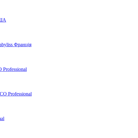
США
byliss Франція
 Professional
O Professional
al