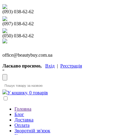
(093) 038-62-62
(097) 038-62-62
(050) 038-62-62
office@beautybuy.com.ua
Ласкаво просимо,
Вхід
|
Реєстрація
"
У кошику, 0 товарів
Головна
Блог
Доставка
Оплата
Зворотній зв'язок