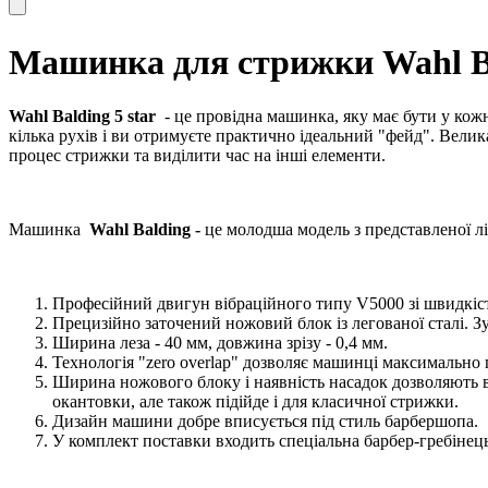
Машинка для стрижки Wahl Bal
Wahl Balding 5 star
- це провідна машинка, яку має бути у кож
кілька рухів і ви отримуєте практично ідеальний "фейд". Вели
процес стрижки та виділити час на інші елементи.
Машинка
Wahl Balding -
це молодша модель з представленої л
Професійний двигун вібраційного типу V5000 зі швидкістю
Прецизійно заточений ножовий блок із легованої сталі. З
Ширина леза - 40 мм, довжина зрізу - 0,4 мм.
Технологія
"zero overlap" дозволяє машинці максимально 
Ширина ножового блоку і наявність насадок дозволяють
окантовки, але також підійде і для класичної стрижки.
Дизайн машини добре вписується під стиль барбершопа.
У комплект поставки входить спеціальна барбер-гребінець