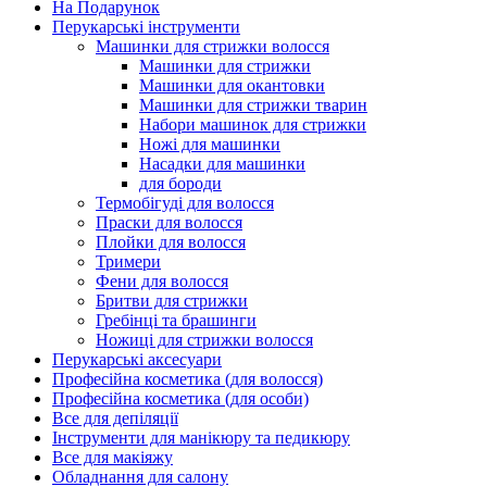
На Подарунок
Перукарські інструменти
Машинки для стрижки волосся
Машинки для стрижки
Машинки для окантовки
Машинки для стрижки тварин
Набори машинок для стрижки
Ножі для машинки
Насадки для машинки
для бороди
Термобігуді для волосся
Праски для волосся
Плойки для волосся
Тримери
Фени для волосся
Бритви для стрижки
Гребінці та брашинги
Ножиці для стрижки волосся
Перукарські аксесуари
Професійна косметика (для волосся)
Професійна косметика (для особи)
Все для депіляції
Інструменти для манікюру та педикюру
Все для макіяжу
Обладнання для салону