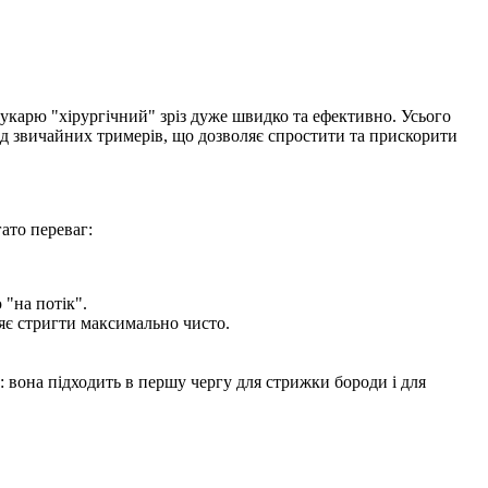
укарю "хірургічний" зріз дуже швидко та ефективно. Усього
ід звичайних тримерів, що дозволяє спростити та прискорити
ато переваг:
 "на потік".
ляє стригти максимально чисто.
т: вона підходить в першу чергу для стрижки бороди і для