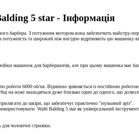
ding 5 star - Інформація
ного барбера. З потужним мотором вона забезпечить майстру-пер
ка потужність та широкий ніж вигідно відрізняють цю машинку в
інійки машинок для барбершопів, але при цьому машинка має баг
 роботи 6000 об/хв. Відмінно зрівняється із постійною роботою
убці на ножі знаходяться дуже близько один до одного, що дозво
прилягати до шкіри, що забезпечує практично "нульовий зріз".
 використовувати
Wahl Balding 5 star як універсальний інструмен
 для чоловічої стрижки.