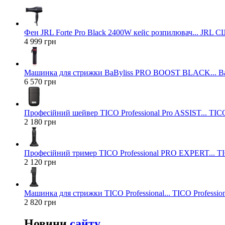
Фен JRL Forte Pro Black 2400W кейс розпилювач... JRL 
4 999 грн
Машинка для стрижки BaByliss PRO BOOST BLACK... Ba
6 570 грн
Професійний шейвер TICO Professional Pro ASSIST... TICO
2 180 грн
Професійний тример TICO Professional PRO EXPERT... TIC
2 120 грн
Машинка для стрижки TICO Professional... TICO Profession
2 820 грн
Новини
сайту