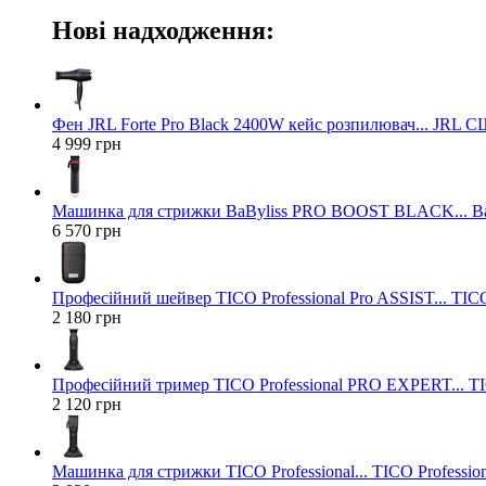
Нові надходження:
Фен JRL Forte Pro Black 2400W кейс розпилювач... JRL 
4 999 грн
Машинка для стрижки BaByliss PRO BOOST BLACK... Ba
6 570 грн
Професійний шейвер TICO Professional Pro ASSIST... TICO
2 180 грн
Професійний тример TICO Professional PRO EXPERT... TIC
2 120 грн
Машинка для стрижки TICO Professional... TICO Profession