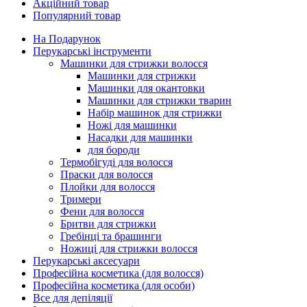
Акційний товар
Популярний товар
На Подарунок
Перукарські інструменти
Машинки для стрижки волосся
Машинки для стрижки
Машинки для окантовки
Машинки для стрижки тварин
Набір машинок для стрижки
Ножі для машинки
Насадки для машинки
для бороди
Термобігуді для волосся
Праски для волосся
Плойки для волосся
Тримери
Фени для волосся
Бритви для стрижки
Гребінці та брашинги
Ножиці для стрижки волосся
Перукарські аксесуари
Професійна косметика (для волосся)
Професійна косметика (для особи)
Все для депіляції