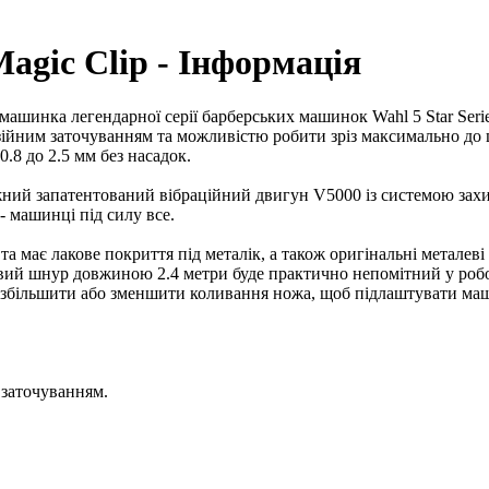
gic Clip - Інформація
ашинка легендарної серії барберських машинок Wahl 5 Star Seri
езійним заточуванням та можливістю робити зріз максимально до
.8 до 2.5 мм без насадок.
ний запатентований вібраційний двигун V5000 із системою захи
- машинці під силу все.
 має лакове покриття під металік, а також оригінальні металеві в
вий шнур довжиною 2.4 метри буде практично непомітний у робо
 збільшити або зменшити коливання ножа, щоб підлаштувати ма
 заточуванням.