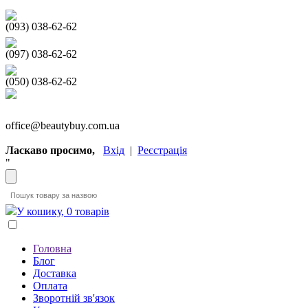
(093) 038-62-62
(097) 038-62-62
(050) 038-62-62
office@beautybuy.com.ua
Ласкаво просимо,
Вхід
|
Реєстрація
"
У кошику, 0 товарів
Головна
Блог
Доставка
Оплата
Зворотній зв'язок