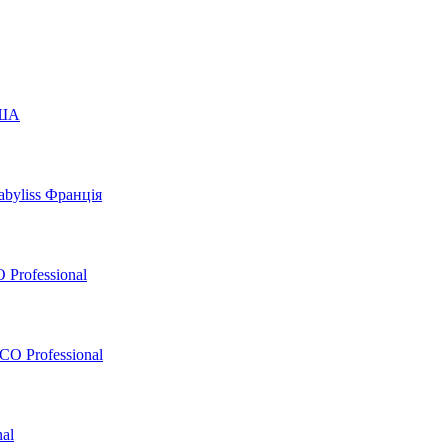
США
byliss Франція
 Professional
O Professional
al