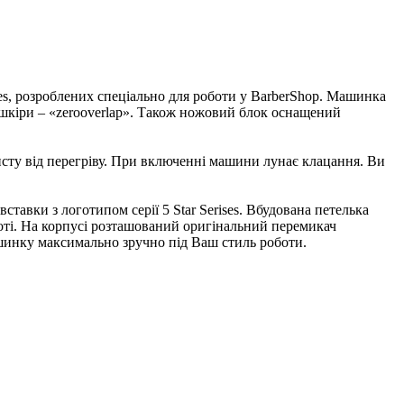
es, розроблених спеціально для роботи у BarberShop. Машинка
 шкіри – «zerooverlap». Також ножовий блок оснащений
сту від перегріву. При включенні машини лунає клацання. Ви
ставки з логотипом серії 5 Star Serises. Вбудована петелька
ті. На корпусі розташований оригінальний перемикач
шинку максимально зручно під Ваш стиль роботи.