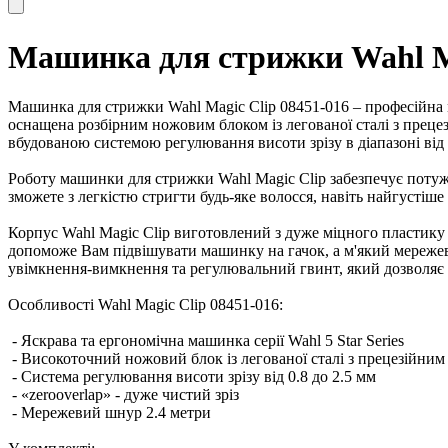
Машинка для стрижки Wahl Ma
Машинка для стрижки Wahl Magic Clip 08451-016 – професійна м
оснащена розбірним ножовим блоком із легованої сталі з прец
вбудованою системою регулювання висоти зрізу в діапазоні від 0
Роботу машинки для стрижки Wahl Magic Clip забезпечує потуж
зможете з легкістю стригти будь-яке волосся, навіть найгустіше 
Корпус Wahl Magic Clip виготовлений з дуже міцного пластику та
допоможе Вам підвішувати машинку на гачок, а м'який мереже
увімкнення-вимкнення та регулювальний гвинт, який дозволяє
Особливості Wahl Magic Clip 08451-016:
- Яскрава та ергономічна машинка серії Wahl 5 Star Series
- Високоточний ножовий блок із легованої сталі з прецезійним
- Система регулювання висоти зрізу від 0.8 до 2.5 мм
- «zerooverlap» - дуже чистий зріз
- Мережевий шнур 2.4 метри