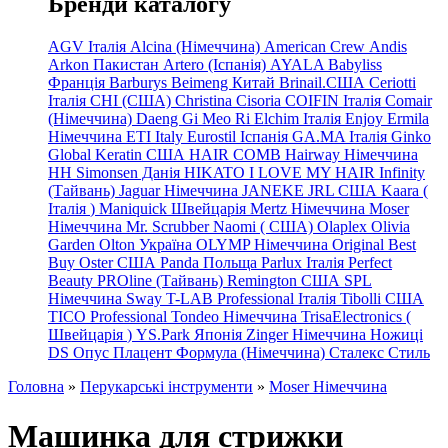
Бренди каталогу
AGV Італія
Alcina (Німеччина)
American Crew
Andis
Arkon Пакистан
Artero (Іспанія)
AYALA
Babyliss
Франція
Barburys
Beimeng Китай
Brinail.США
Ceriotti
Італія
CHI (США)
Christina
Cisoria
COIFIN Італія
Comair
(Німеччина) Daeng
Gi
Meo
Ri
Elchim Італія
Enjoy
Ermila
Німеччина
ETI Italy
Eurostil Іспанія
GA.MA Італія
Ginko
Global Keratin США
HAIR COMB
Hairway Німеччина
HH Simonsen Данія
HIKATO
I LOVE MY HAIR
Infinity
(Тайвань)
Jaguar Німеччина
JANEKE
JRL
США
Kaara
(
Італія
)
Maniquick Швейцарія
Mertz Німеччина
Moser
Німеччина
Mr. Scrubber Naomi
(
США)
Olaplex
Olivia
Garden
Olton Україна
OLYMP Німеччина
Original Best
Buy
Oster США
Panda Польща
Parlux Італія
Perfect
Beauty
PROline (Тайвань)
Remington США
SPL
Німеччина
Sway
T-LAB Professional Італія
Tibolli США
TICO
Professional
Tondeo
Німеччина
TrisaElectronics (
Швейцарія
)
YS.Park Японія
Zinger Німеччина
Ножиці
DS
Опус
Плацент Формула (Німеччина)
Сталекс
Стиль
Головна
»
Перукарські інструменти
»
Moser Німеччина
Машинка для стрижки