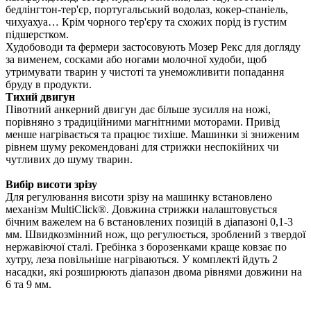
бедлінгтон-тер'єр, португальський водолаз, кокер-спаніель,
чихуахуа… Крім чорного тер'єру та схожих порід із густим
підшерстком.
Худобоводи та фермери застосовують Мозер Рекс для догляду
за вименем, сосками або ногами молочної худоби, щоб
утримувати тварин у чистоті та унеможливити попадання
бруду в продукти.
Тихий двигун
Півотний анкерний двигун дає більше зусилля на ножі,
порівняно з традиційними магнітними моторами. Привід
менше нагрівається та працює тихіше. Машинки зі зниженим
рівнем шуму рекомендовані для стрижки неспокійних чи
чутливих до шуму тварин.
Вибір висоти зрізу
Для регулювання висоти зрізу на машинку встановлено
механізм MultiClick®. Довжина стрижки налаштовується
бічним важелем на 6 встановлених позицій в діапазоні 0,1-3
мм. Швидкозмінний нож, що регулюється, зроблений з твердої
нержавіючої сталі. Гребінка з борозенками краще ковзає по
хутру, леза повільніше нагріваються. У комплекті йдуть 2
насадки, які розширюють діапазон двома рівнями довжини на
6 та 9 мм.