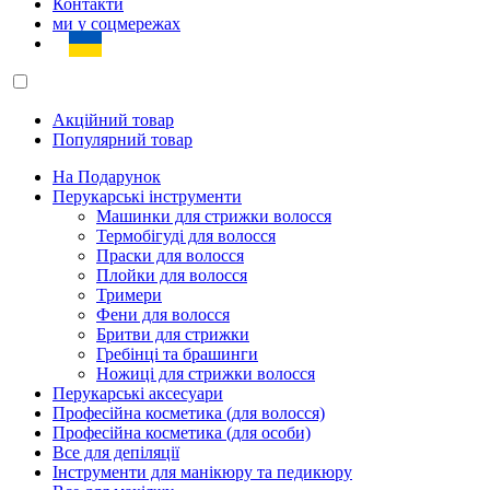
Контакти
ми у соцмережах
Акційний товар
Популярний товар
На Подарунок
Перукарські інструменти
Машинки для стрижки волосся
Термобігуді для волосся
Праски для волосся
Плойки для волосся
Тримери
Фени для волосся
Бритви для стрижки
Гребінці та брашинги
Ножиці для стрижки волосся
Перукарські аксесуари
Професійна косметика (для волосся)
Професійна косметика (для особи)
Все для депіляції
Інструменти для манікюру та педикюру