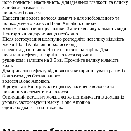
його почність і еластичність. Для ідеальної гладкості та блиску.
Запобігає ламкості та
пористості волосся.
Нанести на вологе волосся шампунь для знебарвленого та
пошкодженого волосся Blond Ambition, спіньте,
м'яко масажуючи шкіру голови. Змийте велику кількість води.
Повторіть процедуру, якщо необхідно.
Після застосування шампуню розподіліть невелику кількість
маски Blond Ambition по волоссю від
середини до кінчиків. Чи не наносите на корінь. Для
посилення ефекту загорніть волосся гарячим
рушником і залиште на 3-5 хв. Промийте велику кількість
води.
Для тривалого ефекту відновлення використовувати разом із
бальзамом для блондованого
волосся Blond Ambition.
В результаті Ви отримаєте щільне, насичене вологою та
поживними елементами волосся.
Отриманий результат можна легко підтримувати в домашніх
умовах, застосовуючи маску Blond Ambition
один або два рази на тиждень.