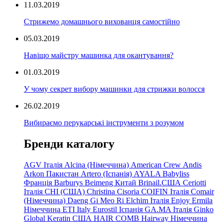
11.03.2019
Стрижемо домашнього вихованця самостійно
05.03.2019
Навіщо майстру машинка для окантування?
01.03.2019
У чому секрет вибору машинки для стрижки волосся
26.02.2019
Вибираємо перукарські інструменти з розумом
Бренди каталогу
AGV Італія
Alcina (Німеччина)
American Crew
Andis
Arkon Пакистан
Artero (Іспанія)
AYALA
Babyliss
Франція
Barburys
Beimeng Китай
Brinail.США
Ceriotti
Італія
CHI (США)
Christina
Cisoria
COIFIN Італія
Comair
(Німеччина) Daeng
Gi
Meo
Ri
Elchim Італія
Enjoy
Ermila
Німеччина
ETI Italy
Eurostil Іспанія
GA.MA Італія
Ginko
Global Keratin США
HAIR COMB
Hairway Німеччина