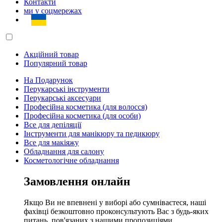
Контакти
ми у соцмережах
Акційний товар
Популярний товар
На Подарунок
Перукарські інструменти
Перукарські аксесуари
Професійна косметика (для волосся)
Професійна косметика (для особи)
Все для депіляції
Інструменти для манікюру та педикюру
Все для макіяжу
Обладнання для салону
Косметологічне обладнання
Замовлення онлайн
Якщо Ви не впевнені у виборі або сумніваєтеся, наші
фахівці безкоштовно проконсультують Вас з будь-яких
питань, пов'язаних з нашими пропозиціями