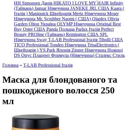
HH Simonsen Данія
HIKATO
I LOVE MY HAIR
Infinity
(Тайвань)
Jaguar Німеччина
JANEKE
JRL
США
Kaara
(
Італія
)
Maniquick Швейцарія
Mertz Німеччина
Moser
Німеччина
Mr. Scrubber Naomi
(
США)
Olaplex
Olivia
Garden
Olton Україна
OLYMP Німеччина
Original Best
Buy
Oster США
Panda Польща
Parlux Італія
Perfect
Beauty
PROline (Тайвань)
Remington США
SPL
Німеччина
Sway
T-LAB Professional Італія
Tibolli США
TICO
Professional
Tondeo
Німеччина
TrisaElectronics (
Швейцарія
)
YS.Park Японія
Zinger Німеччина
Ножиці
DS
Опус
Плацент Формула (Німеччина)
Сталекс
Стиль
Головна
»
T-LAB Professional Італія
Маска для блондованого та
пошкодженого волосся 250
мл