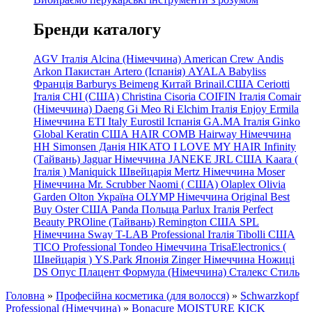
Бренди каталогу
AGV Італія
Alcina (Німеччина)
American Crew
Andis
Arkon Пакистан
Artero (Іспанія)
AYALA
Babyliss
Франція
Barburys
Beimeng Китай
Brinail.США
Ceriotti
Італія
CHI (США)
Christina
Cisoria
COIFIN Італія
Comair
(Німеччина) Daeng
Gi
Meo
Ri
Elchim Італія
Enjoy
Ermila
Німеччина
ETI Italy
Eurostil Іспанія
GA.MA Італія
Ginko
Global Keratin США
HAIR COMB
Hairway Німеччина
HH Simonsen Данія
HIKATO
I LOVE MY HAIR
Infinity
(Тайвань)
Jaguar Німеччина
JANEKE
JRL
США
Kaara
(
Італія
)
Maniquick Швейцарія
Mertz Німеччина
Moser
Німеччина
Mr. Scrubber Naomi
(
США)
Olaplex
Olivia
Garden
Olton Україна
OLYMP Німеччина
Original Best
Buy
Oster США
Panda Польща
Parlux Італія
Perfect
Beauty
PROline (Тайвань)
Remington США
SPL
Німеччина
Sway
T-LAB Professional Італія
Tibolli США
TICO
Professional
Tondeo
Німеччина
TrisaElectronics (
Швейцарія
)
YS.Park Японія
Zinger Німеччина
Ножиці
DS
Опус
Плацент Формула (Німеччина)
Сталекс
Стиль
Головна
»
Професійна косметика (для волосся)
»
Schwarzkopf
Professional (Німеччина)
»
Bonacure MOISTURE KICK