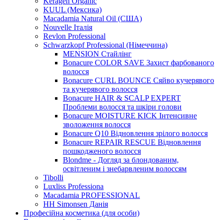
Keragen Organic
KUUL (Мексика)
Macadamia Natural Oil (США)
Nouvelle Італія
Revlon Professional
Schwarzkopf Professional (Німеччина)
MENSION Стайлінг
Bonacure COLOR SAVE Захист фарбованого
волосся
Bonacure CURL BOUNCE Сяйво кучерявого
та кучерявого волосся
Bonacure HAIR & SCALP EXPERT
Проблеми волосся та шкіри голови
Bonacure MOISTURE KICK Інтенсивне
зволоження волосся
Bonacure Q10 Відновлення зрілого волосся
Bonacure REPAIR RESCUE Відновлення
пошкодженого волосся
Blondme - Догляд за блондованим,
освітленим і знебарвленим волоссям
Tibolli
Luxliss Professiona
Macadamia PROFESSIONAL
HH Simonsen Данія
Професійна косметика (для особи)