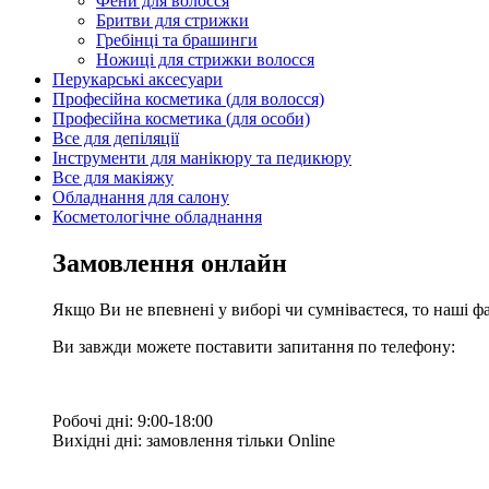
Фени для волосся
Бритви для стрижки
Гребінці та брашинги
Ножиці для стрижки волосся
Перукарські аксесуари
Професійна косметика (для волосся)
Професійна косметика (для особи)
Все для депіляції
Інструменти для манікюру та педикюру
Все для макіяжу
Обладнання для салону
Косметологічне обладнання
Замовлення онлайн
Якщо Ви не впевнені у виборі чи сумніваєтеся, то наші ф
Ви завжди можете поставити запитання по телефону:
Робочі дні: 9:00-18:00
Вихідні дні: замовлення тільки Online