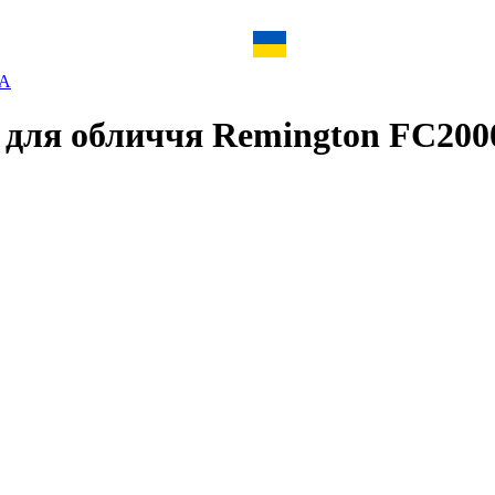
ША
 для обличчя Remington FC200