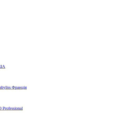
США
byliss Франція
 Professional