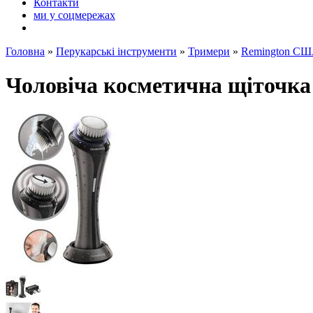
Контакти
ми у соцмережах
Головна
»
Перукарські інструменти
»
Тримери
»
Remington С
Чоловіча косметична щіточка