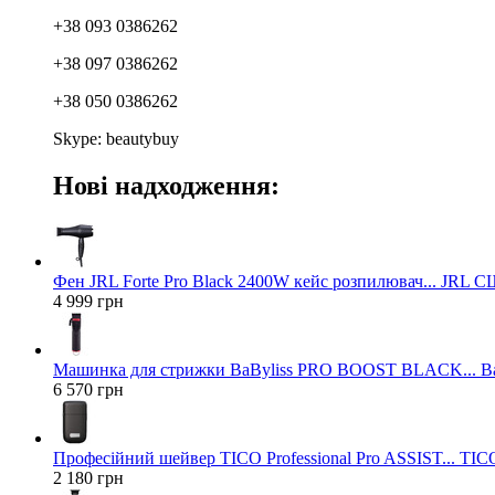
+38 093 0386262
+38 097 0386262
+38 050 0386262
Skype: beautybuy
Нові надходження:
Фен JRL Forte Pro Black 2400W кейс розпилювач... JRL 
4 999 грн
Машинка для стрижки BaByliss PRO BOOST BLACK... Ba
6 570 грн
Професійний шейвер TICO Professional Pro ASSIST... TICO
2 180 грн