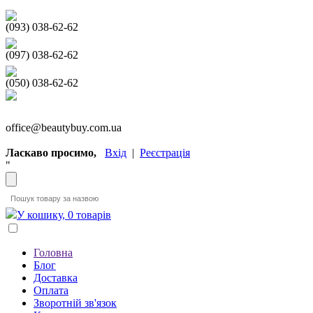
(093) 038-62-62
(097) 038-62-62
(050) 038-62-62
office@beautybuy.com.ua
Ласкаво просимо,
Вхід
|
Реєстрація
"
У кошику, 0 товарів
Головна
Блог
Доставка
Оплата
Зворотній зв'язок