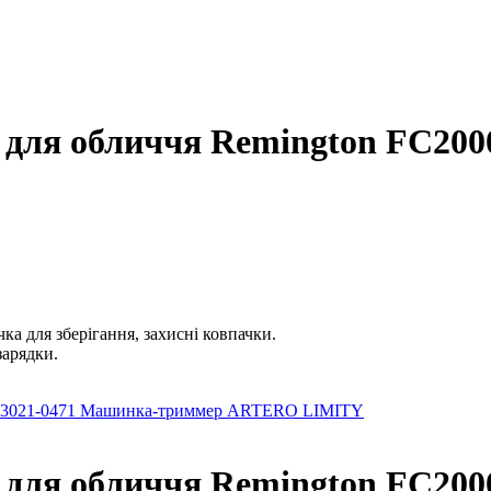
 для обличчя Remington FC2000
чка для зберігання, захисні ковпачки.
зарядки.
 3021-0471
Машинка-триммер ARTERO LIMITY
 для обличчя Remington FC2000