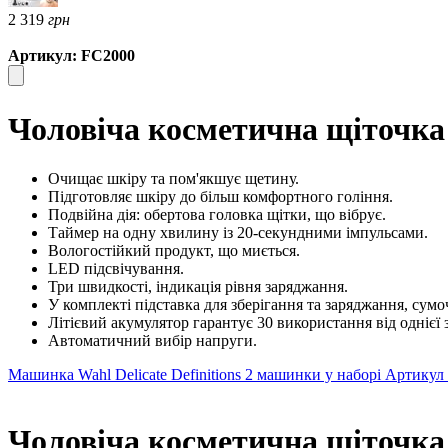
2 319
грн
Артикул: FC2000
Чоловіча косметична щіточка
Очищає шкіру та пом'якшує щетину.
Підготовляє шкіру до більш комфортного гоління.
Подвійна дія: обертова головка щітки, що вібрує.
Таймер на одну хвилину із 20-секундними імпульсами.
Вологостійкий продукт, що миється.
LED підсвічування.
Три швидкості, індикація рівня заряджання.
У комплекті підставка для зберігання та заряджання, сумо
Літієвий акумулятор гарантує 30 використання від однієї 
Автоматичний вибір напруги.
Машинка Wahl Delicate Definitions 2 машинки у наборі Артикул
Чоловіча косметична щіточка