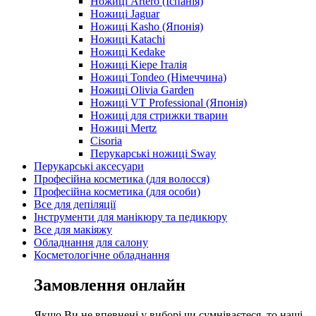
Ножиці Artero (Іспанія)
Ножиці Jaguar
Ножиці Kasho (Японія)
Ножиці Katachi
Ножиці Kedake
Ножиці Kiepe Італія
Ножиці Tondeo (Німеччина)
Ножиці Olivia Garden
Ножиці VT Professional (Японія)
Ножиці для стрижки тварин
Ножиці Mertz
Cisoria
Перукарські ножиці Sway
Перукарські аксесуари
Професійна косметика (для волосся)
Професійна косметика (для особи)
Все для депіляції
Інструменти для манікюру та педикюру
Все для макіяжу
Обладнання для салону
Косметологічне обладнання
Замовлення онлайн
Якщо Ви не впевнені у виборі чи сумніваєтеся, то наші