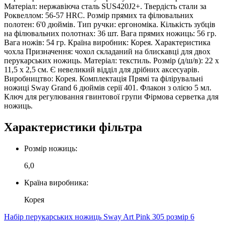
Матеріал: нержавіюча сталь SUS420J2+. Твердість стали за
Роквеллом: 56-57 HRC. Розмір прямих та філювальних
полотен: 6'0 дюймів. Тип ручки: ергономіка. Кількість зубців
на філювальних полотнах: 36 шт. Вага прямих ножиць: 56 гр.
Вага ножів: 54 гр. Країна виробник: Корея. Характеристика
чохла Призначення: чохол складаний на блискавці для двох
перукарських ножиць. Матеріал: текстиль. Розмір (д/ш/в): 22 х
11,5 х 2,5 см. Є невеликий відділ для дрібних аксесуарів.
Виробництво: Корея. Комплектація Прямі та філірувальні
ножиці Sway Grand 6 дюймів серії 401. Флакон з олією 5 мл.
Ключ для регулювання гвинтової групи Фірмова серветка для
ножиць.
Характеристики фільтра
Розмір ножиць:
6,0
Країна виробника:
Корея
Набір перукарських ножиць Sway Art Pink 305 розмір 6