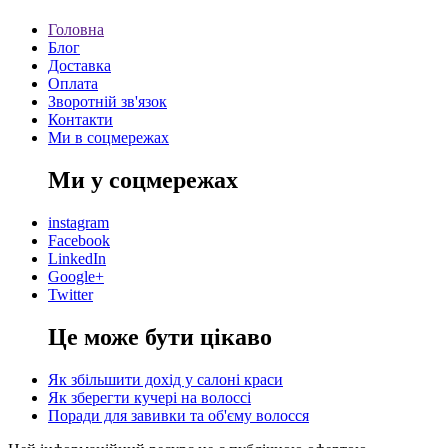
Головна
Блог
Доставка
Оплата
Зворотній зв'язок
Контакти
Ми в соцмережах
Ми у соцмережах
instagram
Facebook
LinkedIn
Google+
Twitter
Це може бути цікаво
Як збільшити дохід у салоні краси
Як зберегти кучері на волоссі
Поради для завивки та об'єму волосся