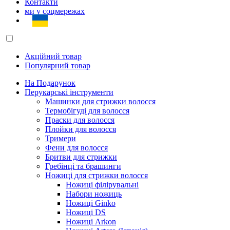
Контакти
ми у соцмережах
Акційний товар
Популярний товар
На Подарунок
Перукарські інструменти
Машинки для стрижки волосся
Термобігуді для волосся
Праски для волосся
Плойки для волосся
Тримери
Фени для волосся
Бритви для стрижки
Гребінці та брашинги
Ножиці для стрижки волосся
Ножиці філірувальні
Набори ножиць
Ножиці Ginko
Ножиці DS
Ножиці Arkon