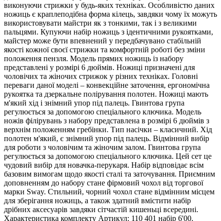
виконуючи стрижки у будь-яких техніках. Особливістю даних
ножиць є краплеподібна форма кілець, завдяки чому їх можуть
використовувати майстри як з тонкими, так і з великими
пальцями. Купуючи набір ножиць з ідентичними рукоятками,
майстер може бути впевнений у передбачувано стабільній
якості кожної своєї стрижки та комфортній роботі без зміни
положення пензля. Модель прямих ножиць із набору
представлені у розмірі 6 дюймів. Ножиці призначені для
чоловічих та жіночих стрижок у різних техніках. Головні
переваги даної моделі – конвекційне заточення, ергономічна
рукоятка та дзеркальне полірування полотен. Ножиці мають
м'який хід і знімний упор під палець. Гвинтова група
регулюється за допомогою спеціального ключика. Модель
ножів філірувань з набору представлена ​​в розмірі 6 дюймів з
верхнім положенням гребінки. Тип насічки – класичний. Хід
полотен м'який, є знімний упор під палець. Відмінний вибір
для роботи з чоловічим та жіночим залом. Гвинтова група
регулюється за допомогою спеціального ключика. Цей сет це
чудовий вибір для новачка-перукаря. Набір відповідає всім
базовим вимогам щодо якості сталі та заточування. Приємним
доповненням до набору стане фірмовий чохол від торгової
марки Sway. Стильний, чорний чохол стане відмінним місцем
для зберігання ножиць, а також здатний вмістити набір
дрібних аксесуарів завдяки сітчастій кишеньці всередині.
Характеристика комплекту Артикул: 110 401 набір 6'00.