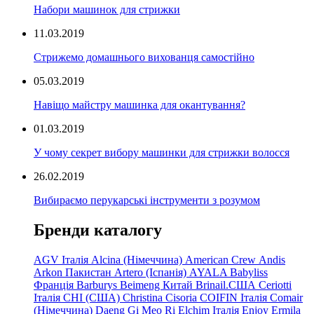
Набори машинок для стрижки
11.03.2019
Стрижемо домашнього вихованця самостійно
05.03.2019
Навіщо майстру машинка для окантування?
01.03.2019
У чому секрет вибору машинки для стрижки волосся
26.02.2019
Вибираємо перукарські інструменти з розумом
Бренди каталогу
AGV Італія
Alcina (Німеччина)
American Crew
Andis
Arkon Пакистан
Artero (Іспанія)
AYALA
Babyliss
Франція
Barburys
Beimeng Китай
Brinail.США
Ceriotti
Італія
CHI (США)
Christina
Cisoria
COIFIN Італія
Comair
(Німеччина) Daeng
Gi
Meo
Ri
Elchim Італія
Enjoy
Ermila