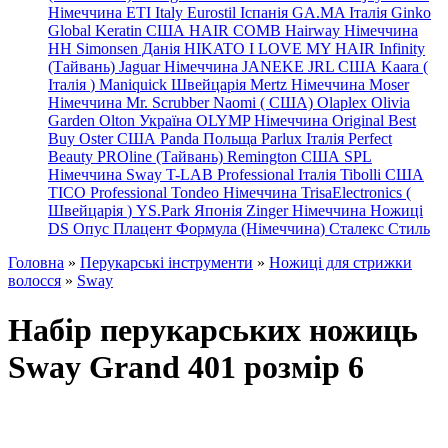
Німеччина
ETI Italy
Eurostil Іспанія
GA.MA Італія
Ginko
Global Keratin США
HAIR COMB
Hairway Німеччина
HH Simonsen Данія
HIKATO
I LOVE MY HAIR
Infinity
(Тайвань)
Jaguar Німеччина
JANEKE
JRL
США
Kaara
(
Італія
)
Maniquick Швейцарія
Mertz Німеччина
Moser
Німеччина
Mr. Scrubber Naomi
(
США)
Olaplex
Olivia
Garden
Olton Україна
OLYMP Німеччина
Original Best
Buy
Oster США
Panda Польща
Parlux Італія
Perfect
Beauty
PROline (Тайвань)
Remington США
SPL
Німеччина
Sway
T-LAB Professional Італія
Tibolli США
TICO
Professional
Tondeo
Німеччина
TrisaElectronics (
Швейцарія
)
YS.Park Японія
Zinger Німеччина
Ножиці
DS
Опус
Плацент Формула (Німеччина)
Сталекс
Стиль
Головна
»
Перукарські інструменти
»
Ножиці для стрижки
волосся
»
Sway
Набір перукарських ножиць
Sway Grand 401 розмір 6