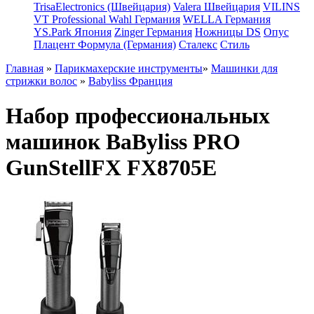
TrisaElectronics (Швейцария)
Valera Швейцария
VILINS
VT Professional
Wahl Германия
WELLA Германия
YS.Park Япония
Zinger Германия
Ножницы DS
Опус
Плацент Формула (Германия)
Сталекс
Стиль
Главная
»
Парикмахерские инструменты
»
Машинки для
стрижки волос
»
Babyliss Франция
Набор профессиональных
машинок BaByliss PRO
GunStellFX FX8705E