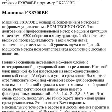
стрижки FX8700BE и триммер FX7880BE.
Машинка FX8700BE
Машинка FX8700BE оснащена современным мотором с
цифровым управлением - EDM TECHNOLOGY. Это
долговечный профессиональный мотор с мощным крутящим
моментом – 6300 оборотов в минуту, который обеспечивает
высокую производительность. Такой мотор легче,
экономичнее, имеет меньший уровень шума и вибраций.
Мощность мотора позволит справится абсолютно с любыми
волосами.
Новинка оснащена несъемным ножевым блоком с
интегрированной регулировкой длины среза волос. Ножевой
блок шириной 45 мм изготовлен из высококачественной
японской стали с V-образным углом среза волос. Вы можете
отрегулировать ножи под «нулевой зазор» для обеспечения
максимально близкой стрижки к коже с минимальной длиной
среза. Рычаг регулировки длины среза имеет 5
фиксированных положений - 0,8 - 1,4 - 2 - 2,8 - 3,5 мм. Это
очень удобно, поскольку Вы точно будете знать какая длина
среза установлена. Это позволит Вам сохранить
максимальную точность в работе и в любой момент перейти к
участку волос, который Вы уже обработали машинкой.