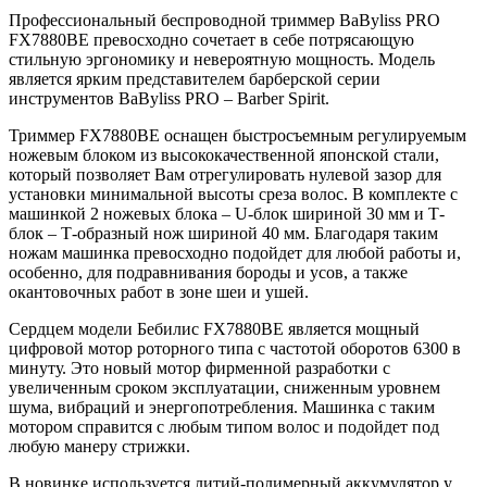
Профессиональный беспроводной триммер BaByliss PRO
FX7880BE превосходно сочетает в себе потрясающую
стильную эргономику и невероятную мощность. Модель
является ярким представителем барберской серии
инструментов BaByliss PRO – Barber Spirit.
Триммер FX7880BE оснащен быстросъемным регулируемым
ножевым блоком из высококачественной японской стали,
который позволяет Вам отрегулировать нулевой зазор для
установки минимальной высоты среза волос. В комплекте с
машинкой 2 ножевых блока – U-блок шириной 30 мм и Т-
блок – Т-образный нож шириной 40 мм. Благодаря таким
ножам машинка превосходно подойдет для любой работы и,
особенно, для подравнивания бороды и усов, а также
окантовочных работ в зоне шеи и ушей.
Сердцем модели Бебилис FX7880BE является мощный
цифровой мотор роторного типа с частотой оборотов 6300 в
минуту. Это новый мотор фирменной разработки с
увеличенным сроком эксплуатации, сниженным уровнем
шума, вибраций и энергопотребления. Машинка с таким
мотором справится с любым типом волос и подойдет под
любую манеру стрижки.
В новинке используется литий-полимерный аккумулятор у