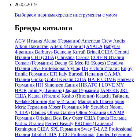
26.02.2019
Выбираем парикмахерские инструменты с умом
Бренды каталога
AGV Италия
Alcina (Германия)
American Crew
Andis
Arkon Пакистан
Artero (Испания)
AYALA
Babyliss
Франция
Barburys
Beimeng Китай
Brinail.США
Ceriotti
Италия
CHI (США)
Christina
Cisoria
COIFIN Италия
Comair (Германия)
Daeng Gi Meo Ri (Корея)
Deadiva
Италия
Diva Professional Styling
DS
Elchim Италия
Enjoy
Ermila Германия
ETI Italy
Eurostil Испания
GA.MA
Италия
Ginko
Global Keratin США
HAIR COMB
Hairway
Германия
HH Simonsen Дания
HIKATO
I LOVE MY
HAIR
Infinity (Тайвань)
Jaguar Германия
JANEKE
JRL
США
Kaaral (Италия)
Kasho (Япония)
Katachi Тайвань
Kedake Япония
Kiepe Италия
Maniquick Швейцария
Mertz Германия
Moser Германия
Mr. Scrubber
Naomi
(США)
Olaplex
Olivia Garden
Olton Украина
OLYMP
Германия
Original Best Buy
Oster США
Panda Польша
Parlux Италия
Perfect Beauty
PROline (Тайвань)
Remington США
SPL Германия
Sway
T-LAB Professional
Италия
Tibolli США
TICO Professional
Tondeo Германия