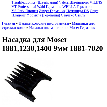
TrisaElectronics (Швейцария)
Valera Швейцария
VILINS
VT Professional
Wahl Германия
WELLA Германия
YS.Park Япония
Zinger Германия
Ножницы DS
Опус
Плацент Формула (Германия)
Сталекс
Стиль
Главная
»
Парикмахерские инструменты
»
Машинки для
стрижки волос
»
Насадки для машинки
»
Moser Германия
Насадка для Moser
1881,1230,1400 9мм 1881-7020