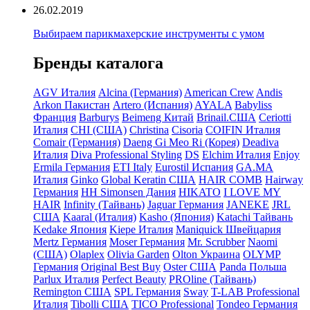
26.02.2019
Выбираем парикмахерские инструменты с умом
Бренды каталога
AGV Италия
Alcina (Германия)
American Crew
Andis
Arkon Пакистан
Artero (Испания)
AYALA
Babyliss
Франция
Barburys
Beimeng Китай
Brinail.США
Ceriotti
Италия
CHI (США)
Christina
Cisoria
COIFIN Италия
Comair (Германия)
Daeng Gi Meo Ri (Корея)
Deadiva
Италия
Diva Professional Styling
DS
Elchim Италия
Enjoy
Ermila Германия
ETI Italy
Eurostil Испания
GA.MA
Италия
Ginko
Global Keratin США
HAIR COMB
Hairway
Германия
HH Simonsen Дания
HIKATO
I LOVE MY
HAIR
Infinity (Тайвань)
Jaguar Германия
JANEKE
JRL
США
Kaaral (Италия)
Kasho (Япония)
Katachi Тайвань
Kedake Япония
Kiepe Италия
Maniquick Швейцария
Mertz Германия
Moser Германия
Mr. Scrubber
Naomi
(США)
Olaplex
Olivia Garden
Olton Украина
OLYMP
Германия
Original Best Buy
Oster США
Panda Польша
Parlux Италия
Perfect Beauty
PROline (Тайвань)
Remington США
SPL Германия
Sway
T-LAB Professional
Италия
Tibolli США
TICO Professional
Tondeo Германия