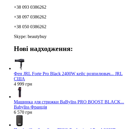
+38 093 0386262
+38 097 0386262
+38 050 0386262
Skype: beautybuy
Нові надходження:
Фен JRL Forte Pro Black 2400W кейс розпилювач... JRL
США
4 999 грн
Машинка для стрижки BaByliss PRO BOOST BLACK...
Babyliss Франція
6 570 грн