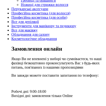
Гребінці та брашинги
Ножиці для стрижки волосся
Перукарські аксесуари
Професійна косметика (для волосся)
Професійна косметика (для особи)
Все для депіляції
Інструменти для манікюру та педикюру
Все для макіяжу
Обладнання для салону
Косметологічне обладнання
Замовлення онлайн
Якщо Ви не впевнені у виборі чи сумніваєтеся, то наші
фахівці безкоштовно проконсультують Вас з будь-яких
питань, пов'язаних із нашими пропозиціями
Ви завжди можете поставити запитання по телефону:
Робочі дні: 9:00-18:00
Вихідні дні: замовлення тільки Online