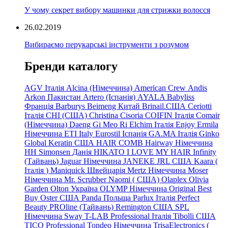
У чому секрет вибору машинки для стрижки волосся
26.02.2019
Вибираємо перукарські інструменти з розумом
Бренди каталогу
AGV Італія
Alcina (Німеччина)
American Crew
Andis
Arkon Пакистан
Artero (Іспанія)
AYALA
Babyliss
Франція
Barburys
Beimeng Китай
Brinail.США
Ceriotti
Італія
CHI (США)
Christina
Cisoria
COIFIN Італія
Comair
(Німеччина) Daeng
Gi
Meo
Ri
Elchim Італія
Enjoy
Ermila
Німеччина
ETI Italy
Eurostil Іспанія
GA.MA Італія
Ginko
Global Keratin США
HAIR COMB
Hairway Німеччина
HH Simonsen Данія
HIKATO
I LOVE MY HAIR
Infinity
(Тайвань)
Jaguar Німеччина
JANEKE
JRL
США
Kaara
(
Італія
)
Maniquick Швейцарія
Mertz Німеччина
Moser
Німеччина
Mr. Scrubber Naomi
(
США)
Olaplex
Olivia
Garden
Olton Україна
OLYMP Німеччина
Original Best
Buy
Oster США
Panda Польща
Parlux Італія
Perfect
Beauty
PROline (Тайвань)
Remington США
SPL
Німеччина
Sway
T-LAB Professional Італія
Tibolli США
TICO
Professional
Tondeo
Німеччина
TrisaElectronics (