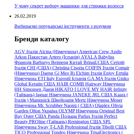
У чому секрет вибору машинки для стрижки волосся
26.02.2019
Вибираємо перукарські інструменти з розумом
Бренди каталогу
AGV Італія
Alcina (Німеччина)
American Crew
Andis
Arkon Пакистан
Artero (Іспанія)
AYALA
Babyliss
Франція
Barburys
Beimeng Китай
Brinail.США
Ceriotti
Італія
CHI (США)
Christina
Cisoria
COIFIN Італія
Comair
(Німеччина) Daeng
Gi
Meo
Ri
Elchim Італія
Enjoy
Ermila
Німеччина
ETI Italy
Eurostil Іспанія
GA.MA Італія
Ginko
Global Keratin США
HAIR COMB
Hairway Німеччина
HH Simonsen Данія
HIKATO
I LOVE MY HAIR
Infinity
(Тайвань)
Jaguar Німеччина
JANEKE
JRL
США
Kaara
(
Італія
)
Maniquick Швейцарія
Mertz Німеччина
Moser
Німеччина
Mr. Scrubber Naomi
(
США)
Olaplex
Olivia
Garden
Olton Україна
OLYMP Німеччина
Original Best
Buy
Oster США
Panda Польща
Parlux Італія
Perfect
Beauty
PROline (Тайвань)
Remington США
SPL
Німеччина
Sway
T-LAB Professional Італія
Tibolli США
TICO
Professional
Tondeo
Німеччина
TrisaElectronics (