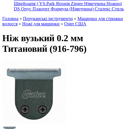
Швейцарія
)
YS.Park Японія
Zinger Німеччина
Ножиці
DS
Опус
Плацент Формула (Німеччина)
Сталекс
Стиль
Головна
»
Перукарські інструменти
»
Машинки для стрижки
волосся
»
Ножі для машинки
»
Oster США
Ніж вузький 0.2 мм
Титановий (916-796)