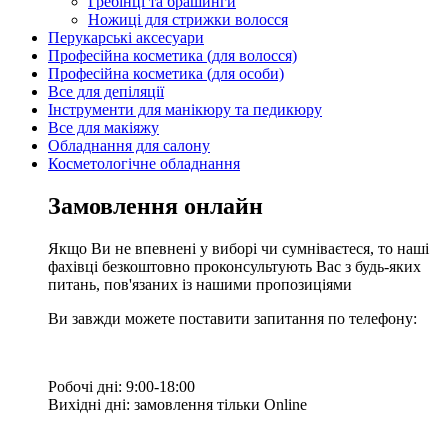
Гребінці та брашинги
Ножиці для стрижки волосся
Перукарські аксесуари
Професійна косметика (для волосся)
Професійна косметика (для особи)
Все для депіляції
Інструменти для манікюру та педикюру
Все для макіяжу
Обладнання для салону
Косметологічне обладнання
Замовлення онлайн
Якщо Ви не впевнені у виборі чи сумніваєтеся, то наші
фахівці безкоштовно проконсультують Вас з будь-яких
питань, пов'язаних із нашими пропозиціями
Ви завжди можете поставити запитання по телефону:
Робочі дні: 9:00-18:00
Вихідні дні: замовлення тільки Online