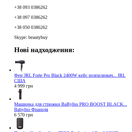
+38 093 0386262
+38 097 0386262
+38 050 0386262
Skype: beautybuy
Нові надходження:
Фен JRL Forte Pro Black 2400W кейс розпилювач... JRL
США
4 999 грн
Машинка для стрижки BaByliss PRO BOOST BLACK...
Babyliss Франція
6 570 грн