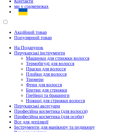
Контакти
ми у соцмережах
Акційний товар
Популярний товар
На Подарунок
Перукарські інструменти
Машинки для стрижки волосся
Термобігуді для волосся
Праски для волосся
Плойки для волосся
Тримери
Фени для волосся
Бритви для стрижки
Гребінці та брашинги
Ножиці для стрижки волосся
Перукарські аксесуари
Професійна косметика (для волосся)
Професійна косметика (для особи)
Все для депіляції
Інструменти для манікюру та педикюру