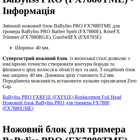
Інформація
Змінний ножовий блок BaByliss PRO FX7880TME для
тримера BaByliss PRO Barber Spirit (FX7880E), RoseFX
Trimmer (FX7880RGE), GunStellFX (FX8705E)
Ширина: 40 мм.
Супергострий ножовий блок
із японської сталі дозволяє з
ювелірною точністю створювати контури бороди та
фінішного зрізу волосся в області вух та шиї. T-подібний блок
має ширину 40 мм. Довжина зрізу становить 0,2 мм.
Передбачена можливість встановити нульове прилягання Zero
Gap.
BaByliss PRO FXRF1E (FXFS1E) Replacement Foil Head
Ножовий блок BaByliss PRO для тримера FX7880
(FX7880UME)
Ножовий блок для тримера