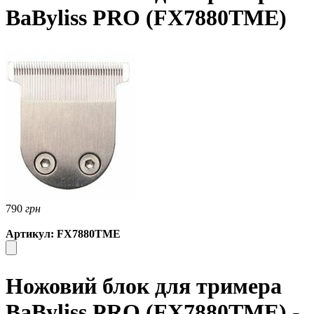
BaByliss PRO (FX7880TME)
790
грн
Артикул: FX7880TME
Ножовий блок для тримера
BaByliss PRO (FX7880TME) -