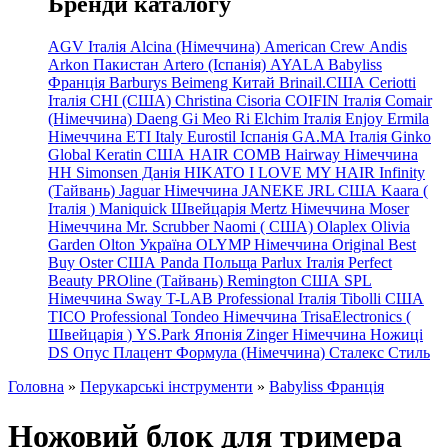
Бренди каталогу
AGV Італія
Alcina (Німеччина)
American Crew
Andis
Arkon Пакистан
Artero (Іспанія)
AYALA
Babyliss
Франція
Barburys
Beimeng Китай
Brinail.США
Ceriotti
Італія
CHI (США)
Christina
Cisoria
COIFIN Італія
Comair
(Німеччина) Daeng
Gi
Meo
Ri
Elchim Італія
Enjoy
Ermila
Німеччина
ETI Italy
Eurostil Іспанія
GA.MA Італія
Ginko
Global Keratin США
HAIR COMB
Hairway Німеччина
HH Simonsen Данія
HIKATO
I LOVE MY HAIR
Infinity
(Тайвань)
Jaguar Німеччина
JANEKE
JRL
США
Kaara
(
Італія
)
Maniquick Швейцарія
Mertz Німеччина
Moser
Німеччина
Mr. Scrubber Naomi
(
США)
Olaplex
Olivia
Garden
Olton Україна
OLYMP Німеччина
Original Best
Buy
Oster США
Panda Польща
Parlux Італія
Perfect
Beauty
PROline (Тайвань)
Remington США
SPL
Німеччина
Sway
T-LAB Professional Італія
Tibolli США
TICO
Professional
Tondeo
Німеччина
TrisaElectronics (
Швейцарія
)
YS.Park Японія
Zinger Німеччина
Ножиці
DS
Опус
Плацент Формула (Німеччина)
Сталекс
Стиль
Головна
»
Перукарські інструменти
»
Babyliss Франція
Ножовий блок для тримера