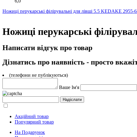
6,0
Ножиці перукарські філірувальні для лівші 5.5 KEDAKE 2955-
Ножиці перукарські філірувал
Написати відгук про товар
Дізнатись про наявність - просто вкажі
(телефони не публікуються)
Ваше Ім'я
Акційний товар
Популярний товар
На Подарунок