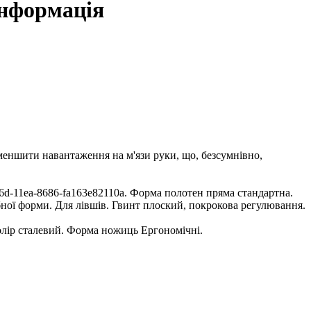
Інформація
меншити навантаження на м'язи руки, що, безсумнівно,
6d-11ea-8686-fa163e82110a. Форма полотен пряма стандартна.
бної форми. Для лівшів. Гвинт плоский, покрокова регулювання.
Колір сталевий. Форма ножиць Ергономічні.