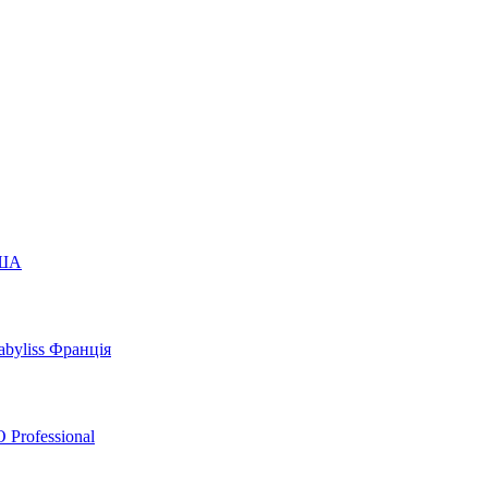
США
byliss Франція
 Professional