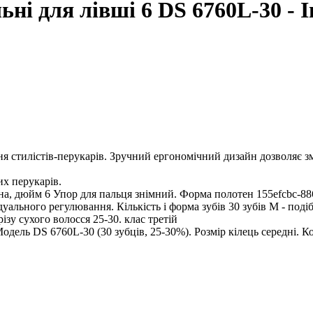
ьні для лівші 6 DS 6760L-30 - 
я стилістів-перукарів. Зручний ергономічний дизайн дозволяє з
их перукарів.
а, дюйм 6 Упор для пальця знімний. Форма полотен 155efcbc-88
уального регулювання. Кількість і форма зубів 30 зубів М - поді
зу сухого волосся 25-30. клас третій
Модель DS 6760L-30 (30 зубців, 25-30%). Розмір кілець середні. 