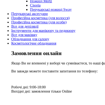
Ножиці Mertz
Cisoria
Перукарські ножиці Sway
Перукарські аксесуари
Професійна косметика (для волосся)
Професійна косметика (для особи)
Все для депіляції
Інструменти для манікюру та педикюру
Все для макіяжу
Обладнання для салону
Косметологічне обладнання
Замовлення онлайн
Якщо Ви не впевнені у виборі чи сумніваєтеся, то наші ф
Ви завжди можете поставити запитання по телефону:
Робочі дні: 9:00-18:00
Вихідні дні: замовлення тільки Online