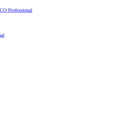
O Professional
al