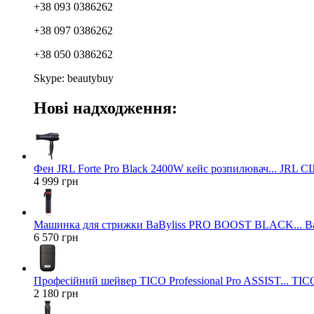
+38 093 0386262
+38 097 0386262
+38 050 0386262
Skype: beautybuy
Нові надходження:
Фен JRL Forte Pro Black 2400W кейс розпилювач... JRL 
4 999 грн
Машинка для стрижки BaByliss PRO BOOST BLACK... Ba
6 570 грн
Професійний шейвер TICO Professional Pro ASSIST... TICO
2 180 грн