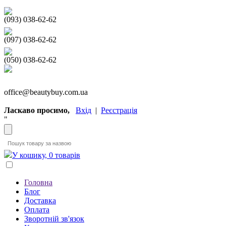
(093) 038-62-62
(097) 038-62-62
(050) 038-62-62
office@beautybuy.com.ua
Ласкаво просимо,
Вхід
|
Реєстрація
"
У кошику, 0 товарів
Головна
Блог
Доставка
Оплата
Зворотній зв'язок