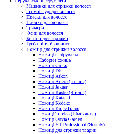
Перукарські інструменти
Машинки для стрижки волосся
Термобігуді для волосся
Праски для волосся
Плойки для волосся
Тримери
Фени для волосся
Бритви для стрижки
Гребінці та брашинги
Ножиці для стрижки волосся
Ножиці філірувальні
Набори ножиць
Ножиці Ginko
Ножиці DS
Ножиці Arkon
Ножиці Artero (Іспанія)
Ножиці Jaguar
Ножиці Kasho (Японія)
Ножиці Katachi
Ножиці Kedake
Ножиці Kiepe Італія
Ножиці Tondeo (Німеччина)
Ножиці Olivia Garden
Ножиці VT Professional (Японія)
Ножиці для стрижки тварин