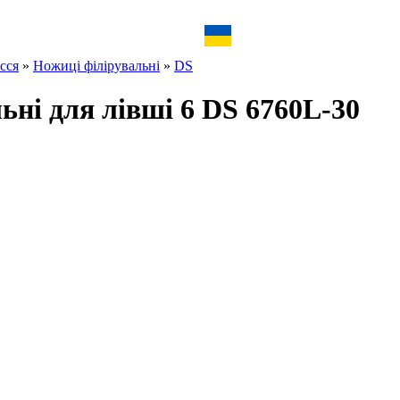
сся
»
Ножиці філірувальні
»
DS
ьні для лівші 6 DS 6760L-30