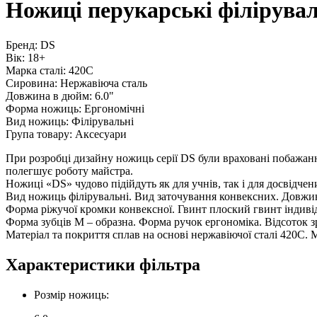
Ножиці перукарські філірувал
Бренд: DS
Вік: 18+
Марка сталі: 420C
Сировина: Нержавіюча сталь
Довжина в дюйм: 6.0"
Форма ножиць: Ергономічні
Вид ножиць: Філірувальні
Група товару: Аксесуари
При розробці дизайну ножиць серії DS були враховані побажанн
полегшує роботу майстра.
Ножиці «DS» чудово підійдуть як для учнів, так і для досвідчен
Вид ножиць філірувальні. Вид заточування конвексних. Довжин
Форма ріжучої кромки конвексної. Гвинт плоский гвинт індивід
Форма зубців М – образна. Форма ручок ергономіка. Відсоток зрі
Матеріал та покриття сплав на основі нержавіючої сталі 420C. 
Характеристики фільтра
Розмір ножиць: