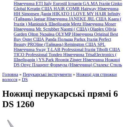
Німеччина
ETI Italy
Eurostil Іспанія
GA.MA Італія
Ginko
Global Keratin США
HAIR COMB
Hairway Німеччина
HH Simonsen Данія
HIKATO
I LOVE MY HAIR
Infinity
(Тайвань)
Jaguar Німеччина
JANEKE
JRL
США
Kaara
(
Італія
)
Maniquick Швейцарія
Mertz Німеччина
Moser
Німеччина
Mr. Scrubber Naomi
(
США)
Olaplex
Olivia
Garden
Olton Україна
OLYMP Німеччина
Original Best
Buy
Oster США
Panda Польща
Parlux Італія
Perfect
Beauty
PROline (Тайвань)
Remington США
SPL
Німеччина
Sway
T-LAB Professional Італія
Tibolli США
TICO
Professional
Tondeo
Німеччина
TrisaElectronics (
Швейцарія
)
YS.Park Японія
Zinger Німеччина
Ножиці
DS
Опус
Плацент Формула (Німеччина)
Сталекс
Стиль
Головна
»
Перукарські інструменти
»
Ножиці для стрижки
волосся
»
DS
Ножиці перукарські прямі 6
DS 1260