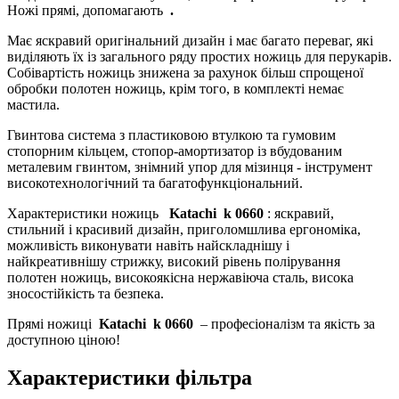
Ножі прямі, допомагають
.
Має яскравий оригінальний дизайн і має багато переваг, які
виділяють їх із загального ряду простих ножиць для перукарів.
Собівартість ножиць знижена за рахунок більш спрощеної
обробки полотен ножиць, крім того, в комплекті немає
мастила.
Гвинтова система з пластиковою втулкою та гумовим
стопорним кільцем, стопор-амортизатор із вбудованим
металевим гвинтом, знімний упор для мізинця - інструмент
високотехнологічний та багатофункціональний.
Характеристики ножиць
Katachi
k
0660
: яскравий,
стильний і красивий дизайн, приголомшлива ергономіка,
можливість виконувати навіть найскладнішу і
найкреативнішу стрижку, високий рівень полірування
полотен ножиць, високоякісна нержавіюча сталь, висока
зносостійкість та безпека.
Прямі ножиці
Katachi
k
0660
– професіоналізм та якість за
доступною ціною!
Характеристики фільтра