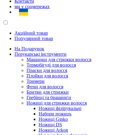
Контакти
ми у соцмережах
Акційний товар
Популярний товар
На Подарунок
Перукарські інструменти
Машинки для стрижки волосся
Термобігуді для волосся
Праски для волосся
Плойки для волосся
Тримери
Фени для волосся
Бритви для стрижки
Гребінці та брашинги
Ножиці для стрижки волосся
Ножиці філірувальні
Набори ножиць
Ножиці Ginko
Ножиці DS
Ножиці Arkon