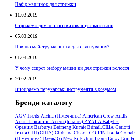
Набір машинок для стрижки
11.03.2019
Стрижемо домашнього вихованця самостійно
05.03.2019
Навіщо майстру машинка для окантування?
01.03.2019
У чому секрет вибору машинки для стрижки волосся
26.02.2019
Вибираємо перукарські інструменти з розумом
Бренди каталогу
AGV Італія
Alcina (Німеччина)
American Crew
Andis
Arkon Пакистан
Artero (Іспанія)
AYALA
Babyliss
Франція
Barburys
Beimeng Китай
Brinail.США
Ceriotti
Італія
CHI (США)
Christina
Cisoria
COIFIN Італія
Comair
(Німеччина) Daeng
Gi
Meo
Ri
Elchim Італія
Enjoy
Ermila