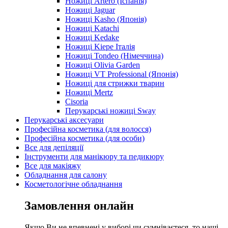
Ножиці Artero (Іспанія)
Ножиці Jaguar
Ножиці Kasho (Японія)
Ножиці Katachi
Ножиці Kedake
Ножиці Kiepe Італія
Ножиці Tondeo (Німеччина)
Ножиці Olivia Garden
Ножиці VT Professional (Японія)
Ножиці для стрижки тварин
Ножиці Mertz
Cisoria
Перукарські ножиці Sway
Перукарські аксесуари
Професійна косметика (для волосся)
Професійна косметика (для особи)
Все для депіляції
Інструменти для манікюру та педикюру
Все для макіяжу
Обладнання для салону
Косметологічне обладнання
Замовлення онлайн
Якщо Ви не впевнені у виборі чи сумніваєтеся, то наші