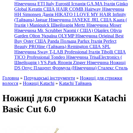
Німеччина
ETI Italy
Eurostil Іспанія
GA.MA Італія
Ginko
Global Keratin США
HAIR COMB
Hairway Німеччина
HH Simonsen Данія
HIKATO
I LOVE MY HAIR
Infinity
(Тайвань)
Jaguar Німеччина
JANEKE
JRL
США
Kaara
(
Італія
)
Maniquick Швейцарія
Mertz Німеччина
Moser
Німеччина
Mr. Scrubber Naomi
(
США)
Olaplex
Olivia
Garden
Olton Україна
OLYMP Німеччина
Original Best
Buy
Oster США
Panda Польща
Parlux Італія
Perfect
Beauty
PROline (Тайвань)
Remington США
SPL
Німеччина
Sway
T-LAB Professional Італія
Tibolli США
TICO
Professional
Tondeo
Німеччина
TrisaElectronics (
Швейцарія
)
YS.Park Японія
Zinger Німеччина
Ножиці
DS
Опус
Плацент Формула (Німеччина)
Сталекс
Стиль
Головна
»
Перукарські інструменти
»
Ножиці для стрижки
волосся
»
Ножиці Katachi
»
Katachi Тайвань
Ножиці для стрижки Katachi
Basic Cut 6.0