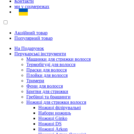
Контакти
ми у соцмережах
Акційний товар
Популярний товар
На Подарунок
Перукарські інструменти
Машинки для стрижки волосся
Термобігуді для волосся
Праски для волосся
Плойки для волосся
Тримери
Фени для волосся
Бритви для стрижки
Гребінці та брашинги
Ножиці для стрижки волосся
Ножиці філірувальні
Набори ножиць
Ножиці Ginko
Ножиці DS
Ножиці Arkon