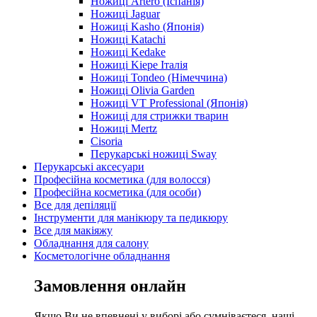
Ножиці Artero (Іспанія)
Ножиці Jaguar
Ножиці Kasho (Японія)
Ножиці Katachi
Ножиці Kedake
Ножиці Kiepe Італія
Ножиці Tondeo (Німеччина)
Ножиці Olivia Garden
Ножиці VT Professional (Японія)
Ножиці для стрижки тварин
Ножиці Mertz
Cisoria
Перукарські ножиці Sway
Перукарські аксесуари
Професійна косметика (для волосся)
Професійна косметика (для особи)
Все для депіляції
Інструменти для манікюру та педикюру
Все для макіяжу
Обладнання для салону
Косметологічне обладнання
Замовлення онлайн
Якщо Ви не впевнені у виборі або сумніваєтеся, наші