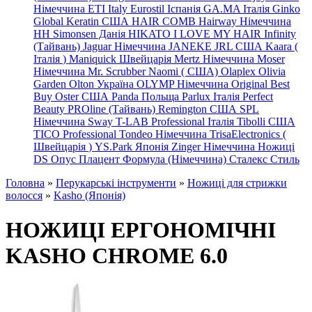
Німеччина
ETI Italy
Eurostil Іспанія
GA.MA Італія
Ginko
Global Keratin США
HAIR COMB
Hairway Німеччина
HH Simonsen Данія
HIKATO
I LOVE MY HAIR
Infinity
(Тайвань)
Jaguar Німеччина
JANEKE
JRL
США
Kaara
(
Італія
)
Maniquick Швейцарія
Mertz Німеччина
Moser
Німеччина
Mr. Scrubber Naomi
(
США)
Olaplex
Olivia
Garden
Olton Україна
OLYMP Німеччина
Original Best
Buy
Oster США
Panda Польща
Parlux Італія
Perfect
Beauty
PROline (Тайвань)
Remington США
SPL
Німеччина
Sway
T-LAB Professional Італія
Tibolli США
TICO
Professional
Tondeo
Німеччина
TrisaElectronics (
Швейцарія
)
YS.Park Японія
Zinger Німеччина
Ножиці
DS
Опус
Плацент Формула (Німеччина)
Сталекс
Стиль
Головна
»
Перукарські інструменти
»
Ножиці для стрижки
волосся
»
Kasho (Японія)
НОЖИЦІ ЕРГОНОМІЧНІ
KASHO CHROME 6.0