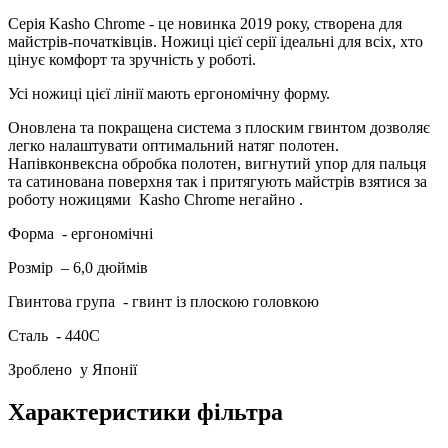
Серія Kasho Chrome - це новинка 2019 року, створена для
майстрів-початківців. Ножиці цієї серії ідеальні для всіх, хто
цінує комфорт та зручність у роботі.
Усі ножиці цієї лінії мають ергономічну форму.
Оновлена ​​та покращена система з плоским гвинтом дозволяє
легко налаштувати оптимальний натяг полотен.
Напівконвексна обробка полотен, вигнутий упор для пальця
та сатинована поверхня так і притягують майстрів взятися за
роботу ножицями
Kasho Chrome негайно
.
Форма
- ергономічні
Розмір
– 6,0 дюймів
Гвинтова група
- гвинт із плоскою головкою
Сталь
- 440С
Зроблено
у Японії
Характеристики фільтра