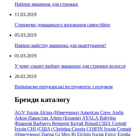
Набори машинок для стрижки
11.03.2019
Стрижемо домашнього вихованця самостійно
05.03.2019
Навіщо майстру машинка для окантування?
01.03.2019
У чому секрет вибору машинки для стрижки волосся
26.02.2019
Вибираємо перукарські інструменти з розумом
Бренди каталогу
AGV Італія
Alcina (Німеччина)
American Crew
Andis
Arkon Пакистан
Artero (Іспанія)
AYALA
Babyliss
Франція
Barburys
Beimeng Китай
Brinail.США
Ceriotti
Італія
CHI (США)
Christina
Cisoria
COIFIN Італія
Comair
(Німеччина) Daeng
Gi
Meo
Ri
Elchim Італія
Enjoy
Ermila