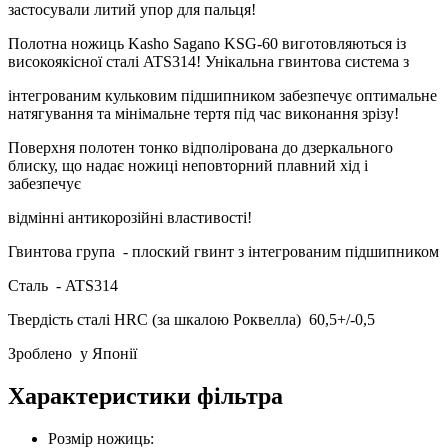
застосували литий упор для пальця!
Полотна ножиць Kasho Sagano KSG-60 виготовляються із
високоякісної сталі ATS314! Унікальна гвинтова система з
інтегрованим кульковим підшипником забезпечує оптимальне
натягування та мінімальне тертя під час виконання зрізу!
Поверхня полотен тонко відполірована до дзеркального
блиску, що надає ножиці неповторний плавний хід і
забезпечує
відмінні антикорозійні властивості!
Гвинтова група
- плоский гвинт з інтегрованим підшипником
Сталь
- ATS314
Твердість сталі HRC (за шкалою Роквелла)
60,5+/-0,5
Зроблено
у Японії
Характеристики фільтра
Розмір ножиць: