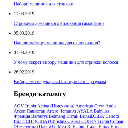
Набори машинок для стрижки
11.03.2019
Стрижемо домашнього вихованця самостійно
05.03.2019
Навіщо майстру машинка для окантування?
01.03.2019
У чому секрет вибору машинки для стрижки волосся
26.02.2019
Вибираємо перукарські інструменти з розумом
Бренди каталогу
AGV Італія
Alcina (Німеччина)
American Crew
Andis
Arkon Пакистан
Artero (Іспанія)
AYALA
Babyliss
Франція
Barburys
Beimeng Китай
Brinail.США
Ceriotti
Італія
CHI (США)
Christina
Cisoria
COIFIN Італія
Comair
(Німеччина) Daeng
Gi
Meo
Ri
Elchim Італія
Enjoy
Ermila