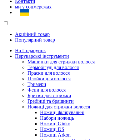
Контакти
ми у соцмережах
Акційний товар
Популярний товар
На Подарунок
Перукарські інструменти
Машинки для стрижки волосся
Термобігуді для волосся
Праски для волосся
Плойки для волосся
Тримери
Фени для волосся
Бритви для стрижки
Гребінці та брашинги
Ножиці для стрижки волосся
Ножиці філірувальні
Набори ножиць
Ножиці Ginko
Ножиці DS
Ножиці Arkon