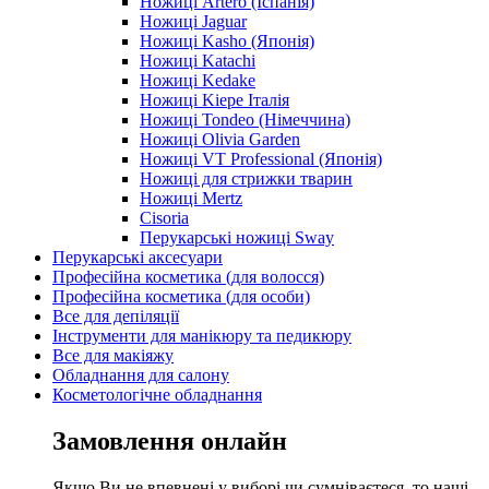
Ножиці Artero (Іспанія)
Ножиці Jaguar
Ножиці Kasho (Японія)
Ножиці Katachi
Ножиці Kedake
Ножиці Kiepe Італія
Ножиці Tondeo (Німеччина)
Ножиці Olivia Garden
Ножиці VT Professional (Японія)
Ножиці для стрижки тварин
Ножиці Mertz
Cisoria
Перукарські ножиці Sway
Перукарські аксесуари
Професійна косметика (для волосся)
Професійна косметика (для особи)
Все для депіляції
Інструменти для манікюру та педикюру
Все для макіяжу
Обладнання для салону
Косметологічне обладнання
Замовлення онлайн
Якщо Ви не впевнені у виборі чи сумніваєтеся, то наші