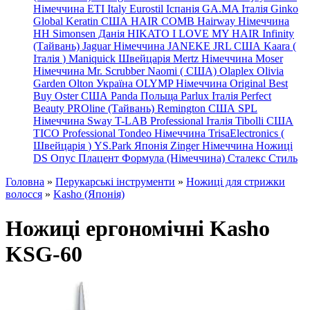
Німеччина
ETI Italy
Eurostil Іспанія
GA.MA Італія
Ginko
Global Keratin США
HAIR COMB
Hairway Німеччина
HH Simonsen Данія
HIKATO
I LOVE MY HAIR
Infinity
(Тайвань)
Jaguar Німеччина
JANEKE
JRL
США
Kaara
(
Італія
)
Maniquick Швейцарія
Mertz Німеччина
Moser
Німеччина
Mr. Scrubber Naomi
(
США)
Olaplex
Olivia
Garden
Olton Україна
OLYMP Німеччина
Original Best
Buy
Oster США
Panda Польща
Parlux Італія
Perfect
Beauty
PROline (Тайвань)
Remington США
SPL
Німеччина
Sway
T-LAB Professional Італія
Tibolli США
TICO
Professional
Tondeo
Німеччина
TrisaElectronics (
Швейцарія
)
YS.Park Японія
Zinger Німеччина
Ножиці
DS
Опус
Плацент Формула (Німеччина)
Сталекс
Стиль
Головна
»
Перукарські інструменти
»
Ножиці для стрижки
волосся
»
Kasho (Японія)
Ножиці ергономічні Kasho
KSG-60