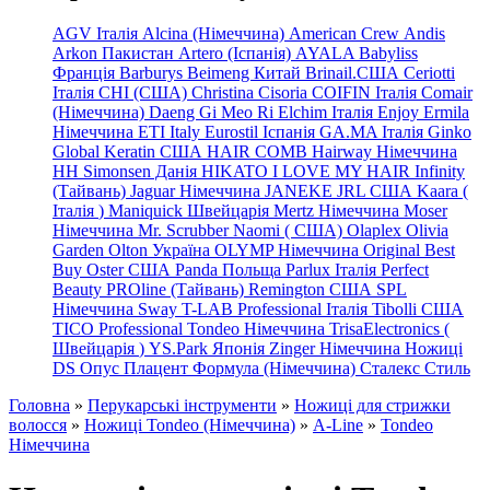
AGV Італія
Alcina (Німеччина)
American Crew
Andis
Arkon Пакистан
Artero (Іспанія)
AYALA
Babyliss
Франція
Barburys
Beimeng Китай
Brinail.США
Ceriotti
Італія
CHI (США)
Christina
Cisoria
COIFIN Італія
Comair
(Німеччина) Daeng
Gi
Meo
Ri
Elchim Італія
Enjoy
Ermila
Німеччина
ETI Italy
Eurostil Іспанія
GA.MA Італія
Ginko
Global Keratin США
HAIR COMB
Hairway Німеччина
HH Simonsen Данія
HIKATO
I LOVE MY HAIR
Infinity
(Тайвань)
Jaguar Німеччина
JANEKE
JRL
США
Kaara
(
Італія
)
Maniquick Швейцарія
Mertz Німеччина
Moser
Німеччина
Mr. Scrubber Naomi
(
США)
Olaplex
Olivia
Garden
Olton Україна
OLYMP Німеччина
Original Best
Buy
Oster США
Panda Польща
Parlux Італія
Perfect
Beauty
PROline (Тайвань)
Remington США
SPL
Німеччина
Sway
T-LAB Professional Італія
Tibolli США
TICO
Professional
Tondeo
Німеччина
TrisaElectronics (
Швейцарія
)
YS.Park Японія
Zinger Німеччина
Ножиці
DS
Опус
Плацент Формула (Німеччина)
Сталекс
Стиль
Головна
»
Перукарські інструменти
»
Ножиці для стрижки
волосся
»
Ножиці Tondeo (Німеччина)
»
A-Line
»
Tondeo
Німеччина