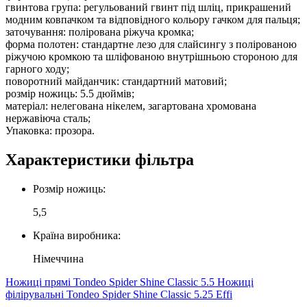
гвинтова група: регульований гвинт під шліц, прикрашений
модним ковпачком та відповідного кольору гачком для пальця;
заточування: полірована ріжуча кромка;
форма полотен: стандартне лезо для слайсингу з полірованою
ріжучою кромкою та шліфованою внутрішньою стороною для
гарного ходу;
поворотний майданчик: стандартний матовий;
розмір ножиць: 5.5 дюймів;
матеріал: нелегована нікелем, загартована хромована
нержавіюча сталь;
Упаковка: прозора.
Характеристики фільтра
Розмір ножиць:
5,5
Країна виробника:
Німеччина
Ножиці прямі Tondeo Spider Shine Classic 5.5
Ножиці
філірувальні Tondeo Spider Shine Classic 5.25 Effi