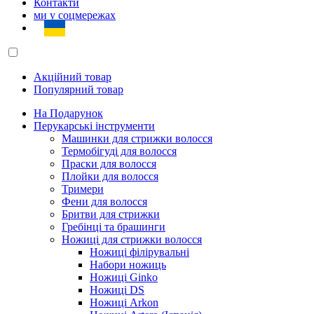
Контакти
ми у соцмережах
Акційний товар
Популярний товар
На Подарунок
Перукарські інструменти
Машинки для стрижки волосся
Термобігуді для волосся
Праски для волосся
Плойки для волосся
Тримери
Фени для волосся
Бритви для стрижки
Гребінці та брашинги
Ножиці для стрижки волосся
Ножиці філірувальні
Набори ножиць
Ножиці Ginko
Ножиці DS
Ножиці Arkon