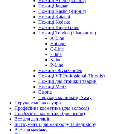
Ножиці Artero (Іспанія)
Ножиці Jaguar
Ножиці Kasho (Японія)
Ножиці Katachi
Ножиці Kedake
Ножиці Kiepe Італія
Ножиці Tondeo (Німеччина)
A-Line
Набори
C-Line
E-line
S-line
P-Line
Ножиці Olivia Garden
Ножиці VT Professional (Японія)
Ножиці для стрижки тварин
Ножиці Mertz
Cisoria
Перукарські ножиці Sway
Перукарські аксесуари
Професійна косметика (для волосся)
Професійна косметика (для особи)
Все для депіляції
Інструменти для манікюру та педикюру
Все для макіяжу