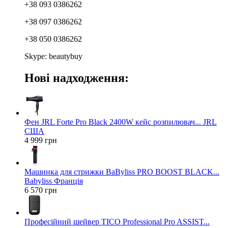
+38 093 0386262
+38 097 0386262
+38 050 0386262
Skype: beautybuy
Нові надходження:
Фен JRL Forte Pro Black 2400W кейс розпилювач... JRL
США
4 999 грн
Машинка для стрижки BaByliss PRO BOOST BLACK...
Babyliss Франція
6 570 грн
Професійний шейвер TICO Professional Pro ASSIST...