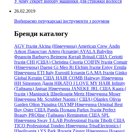
У чому секрет вибору машинки для стрижки волосся
26.02.2019
Вибираємо перукарські інструменти з розумом
Бренди каталогу
AGV Італія
Alcina (Німеччина)
American Crew
Andis
Arkon Пакистан
Artero (Іспанія)
AYALA
Babyliss
Франція
Barburys
Beimeng Китай
Brinail.США
Ceriotti
Італія
CHI (США)
Christina
Cisoria
COIFIN Італія
Comair
(Німеччина) Daeng
Gi
Meo
Ri
Elchim Італія
Enjoy
Ermila
Німеччина
ETI Italy
Eurostil Іспанія
GA.MA Італія
Ginko
Global Keratin США
HAIR COMB
Hairway Німеччина
HH Simonsen Данія
HIKATO
I LOVE MY HAIR
Infinity
(Тайвань)
Jaguar Німеччина
JANEKE
JRL
США
Kaara
(
Італія
)
Maniquick Швейцарія
Mertz Німеччина
Moser
Німеччина
Mr. Scrubber Naomi
(
США)
Olaplex
Olivia
Garden
Olton Україна
OLYMP Німеччина
Original Best
Buy
Oster США
Panda Польща
Parlux Італія
Perfect
Beauty
PROline (Тайвань)
Remington США
SPL
Німеччина
Sway
T-LAB Professional Італія
Tibolli США
TICO
Professional
Tondeo
Німеччина
TrisaElectronics (
Швейцарія
)
YS.Park Японія
Zinger Німеччина
Ножиці