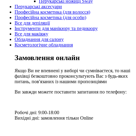
Перукарські ножиці Sway
Перукарські аксесуари
Професійна косметика (для волосся)
Професійна косметика (для особи)
Все для депіляції
Інструменти для манікюру та педикюру
Все для макіяжу
Обладнання для салону
Косметологічне обладнання
Замовлення онлайн
Якщо Ви не впевнені у виборі чи сумніваєтеся, то наші
фахівці безкоштовно проконсультують Вас з будь-яких
питань, пов'язаних із нашими пропозиціями
Ви завжди можете поставити запитання по телефону:
Робочі дні: 9:00-18:00
Вихідні дні: замовлення тільки Online