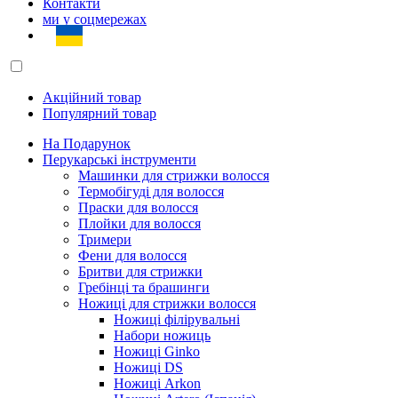
Контакти
ми у соцмережах
Акційний товар
Популярний товар
На Подарунок
Перукарські інструменти
Машинки для стрижки волосся
Термобігуді для волосся
Праски для волосся
Плойки для волосся
Тримери
Фени для волосся
Бритви для стрижки
Гребінці та брашинги
Ножиці для стрижки волосся
Ножиці філірувальні
Набори ножиць
Ножиці Ginko
Ножиці DS
Ножиці Arkon