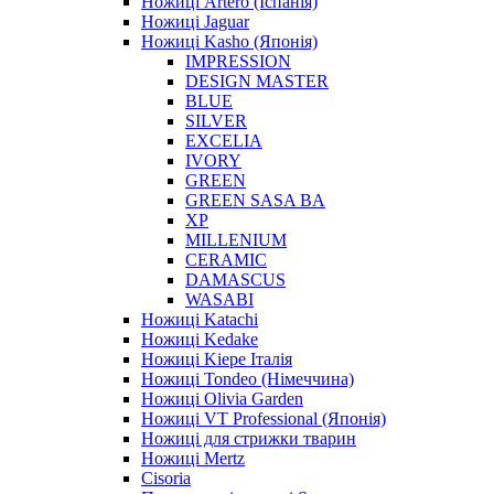
Ножиці Artero (Іспанія)
Ножиці Jaguar
Ножиці Kasho (Японія)
IMPRESSION
DESIGN MASTER
BLUE
SILVER
EXCELIA
IVORY
GREEN
GREEN SASA BA
XP
MILLENIUM
CERAMIC
DAMASCUS
WASABI
Ножиці Katachi
Ножиці Kedake
Ножиці Kiepe Італія
Ножиці Tondeo (Німеччина)
Ножиці Olivia Garden
Ножиці VT Professional (Японія)
Ножиці для стрижки тварин
Ножиці Mertz
Cisoria