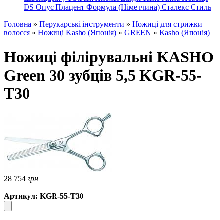
DS
Опус
Плацент Формула (Німеччина)
Сталекс
Стиль
Головна
»
Перукарські інструменти
»
Ножиці для стрижки
волосся
»
Ножиці Kasho (Японія)
»
GREEN
»
Kasho (Японія)
Ножиці філірувальні KASHO
Green 30 зубців 5,5 KGR-55-
T30
28 754
грн
Артикул: KGR-55-T30