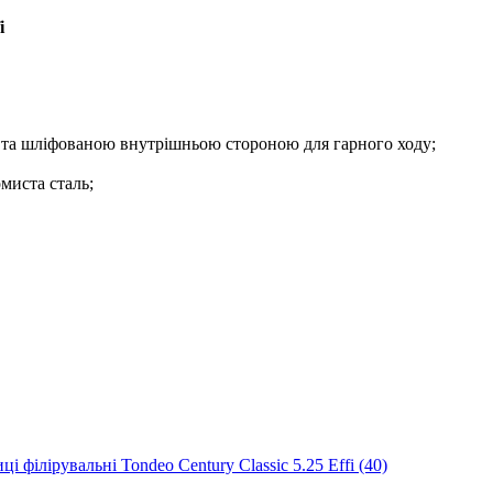
i
ю та шліфованою внутрішньою стороною для гарного ходу;
миста сталь;
і філірувальні Tondeo Century Classic 5.25 Effi (40)