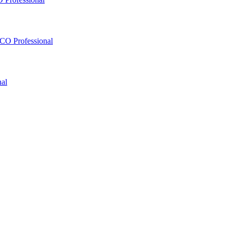
O Professional
al