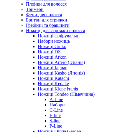
Плойки для волосся
Тримери
Фени для волосся
Бритви для стрижки
Гребінці та брашинги
Ножиці для стрижки волосся
Ножиці філірувальні
Набори ножиць
Ножиці Ginko
Ножиці DS
Ножиці Arkon
Ножиці Artero (Іспанія)
Ножиці Jaguar
Ножиці Kasho (Японія)
Ножиці Katachi
Ножиці Kedake
Ножиці Kiepe Італія
Ножиці Tondeo (Німеччина)
A-Line
Набори
C-Line
E-line
S-line
P-Line
Ножиці Olivia Garden