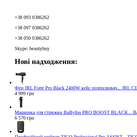
+38 093 0386262
+38 097 0386262
+38 050 0386262
Skype: beautybuy
Нові надходження:
Фен JRL Forte Pro Black 2400W кейс розпилювач... JRL 
4 999 грн
Машинка для стрижки BaByliss PRO BOOST BLACK... Ba
6 570 грн
Професійний шейвер TICO Professional Pro ASSIST... TICO