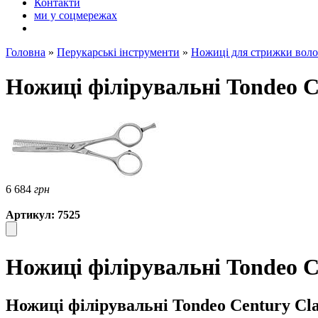
Контакти
ми у соцмережах
Головна
»
Перукарські інструменти
»
Ножиці для стрижки воло
Ножиці філірувальні Tondeo Cen
6 684
грн
Артикул: 7525
Ножиці філірувальні Tondeo Ce
Ножиці філірувальні Tondeo Century Class