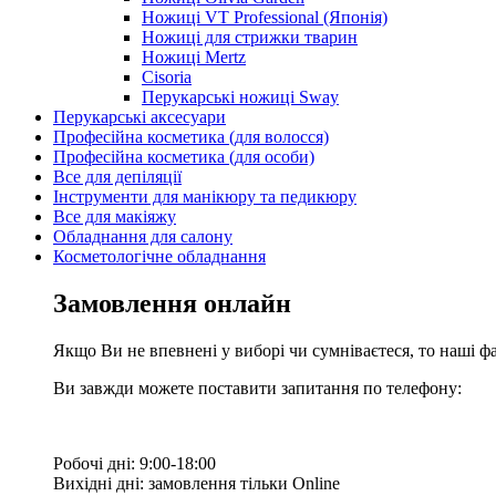
Ножиці VT Professional (Японія)
Ножиці для стрижки тварин
Ножиці Mertz
Cisoria
Перукарські ножиці Sway
Перукарські аксесуари
Професійна косметика (для волосся)
Професійна косметика (для особи)
Все для депіляції
Інструменти для манікюру та педикюру
Все для макіяжу
Обладнання для салону
Косметологічне обладнання
Замовлення онлайн
Якщо Ви не впевнені у виборі чи сумніваєтеся, то наші ф
Ви завжди можете поставити запитання по телефону:
Робочі дні: 9:00-18:00
Вихідні дні: замовлення тільки Online