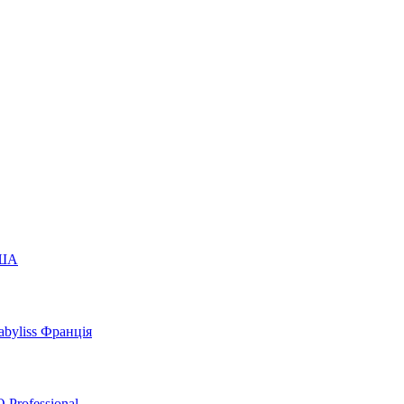
США
byliss Франція
 Professional