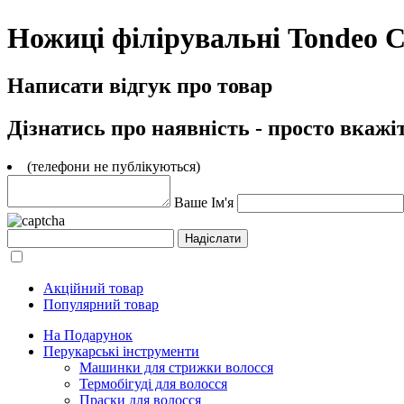
Ножиці філірувальні Tondeo Cen
Написати відгук про товар
Дізнатись про наявність - просто вкажі
(телефони не публікуються)
Ваше Ім'я
Акційний товар
Популярний товар
На Подарунок
Перукарські інструменти
Машинки для стрижки волосся
Термобігуді для волосся
Праски для волосся