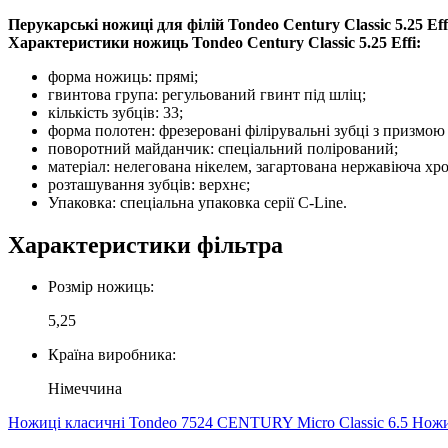
Перукарські ножиці для філій Tondeo Century Classic 5.25 Eff
Характеристики ножиць Tondeo Century Classic 5.25 Effi:
форма ножиць: прямі;
гвинтова група: регульований гвинт під шліц;
кількість зубців: 33;
форма полотен: фрезеровані філірувальні зубці з призмо
поворотний майданчик: спеціальний полірований;
матеріал: нелегована нікелем, загартована нержавіюча хро
розташування зубців: верхнє;
Упаковка: спеціальна упаковка серії C-Line.
Характеристики фільтра
Розмір ножиць:
5,25
Країна виробника:
Німеччина
Ножиці класичні Tondeo 7524 CENTURY Micro Classic 6.5
Ножиц