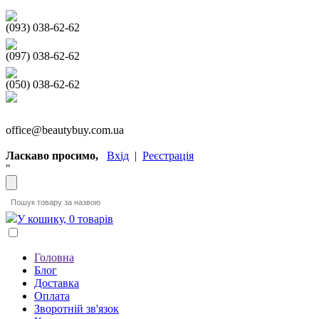
(093) 038-62-62
(097) 038-62-62
(050) 038-62-62
office@beautybuy.com.ua
Ласкаво просимо,
Вхід
|
Реєстрація
"
У кошику, 0 товарів
Головна
Блог
Доставка
Оплата
Зворотній зв'язок