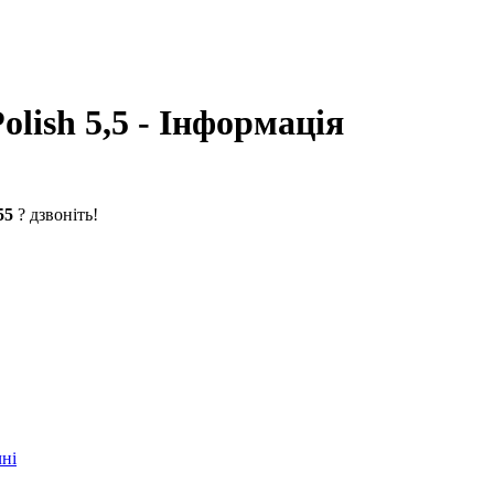
olish 5,5 - Інформація
55
? дзвоніть!
чні