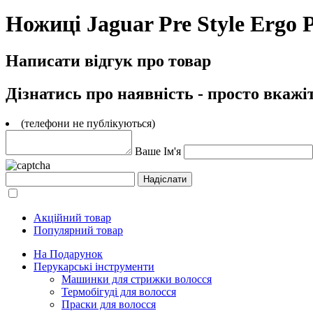
Ножиці Jaguar Pre Style Ergo P
Написати відгук про товар
Дізнатись про наявність - просто вкажі
(телефони не публікуються)
Ваше Ім'я
Акційний товар
Популярний товар
На Подарунок
Перукарські інструменти
Машинки для стрижки волосся
Термобігуді для волосся
Праски для волосся