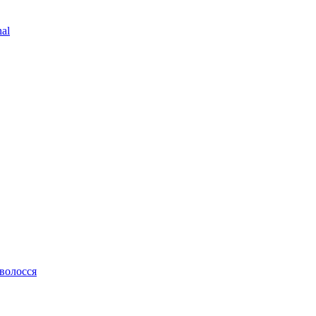
al
 волосся