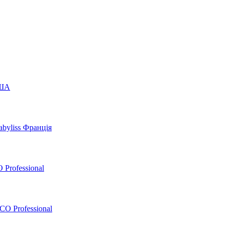
США
byliss Франція
 Professional
O Professional