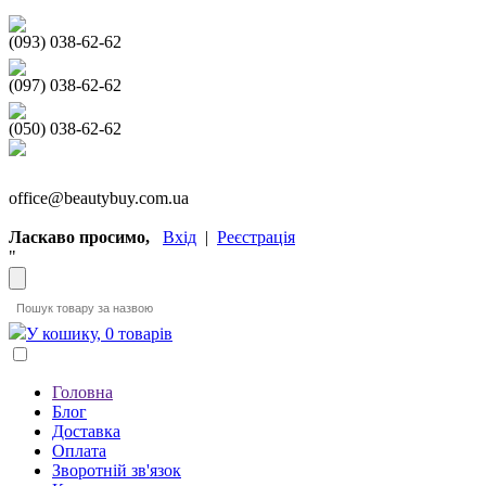
(093) 038-62-62
(097) 038-62-62
(050) 038-62-62
office@beautybuy.com.ua
Ласкаво просимо,
Вхід
|
Реєстрація
"
У кошику, 0 товарів
Головна
Блог
Доставка
Оплата
Зворотній зв'язок