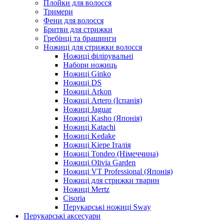
Плойки для волосся
Тримери
Фени для волосся
Бритви для стрижки
Гребінці та брашинги
Ножиці для стрижки волосся
Ножиці філірувальні
Набори ножиць
Ножиці Ginko
Ножиці DS
Ножиці Arkon
Ножиці Artero (Іспанія)
Ножиці Jaguar
Ножиці Kasho (Японія)
Ножиці Katachi
Ножиці Kedake
Ножиці Kiepe Італія
Ножиці Tondeo (Німеччина)
Ножиці Olivia Garden
Ножиці VT Professional (Японія)
Ножиці для стрижки тварин
Ножиці Mertz
Cisoria
Перукарські ножиці Sway
Перукарські аксесуари