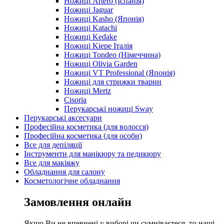
Ножиці Artero (Іспанія)
Ножиці Jaguar
Ножиці Kasho (Японія)
Ножиці Katachi
Ножиці Kedake
Ножиці Kiepe Італія
Ножиці Tondeo (Німеччина)
Ножиці Olivia Garden
Ножиці VT Professional (Японія)
Ножиці для стрижки тварин
Ножиці Mertz
Cisoria
Перукарські ножиці Sway
Перукарські аксесуари
Професійна косметика (для волосся)
Професійна косметика (для особи)
Все для депіляції
Інструменти для манікюру та педикюру
Все для макіяжу
Обладнання для салону
Косметологічне обладнання
Замовлення онлайн
Якщо Ви не впевнені у виборі чи сумніваєтеся, то наші