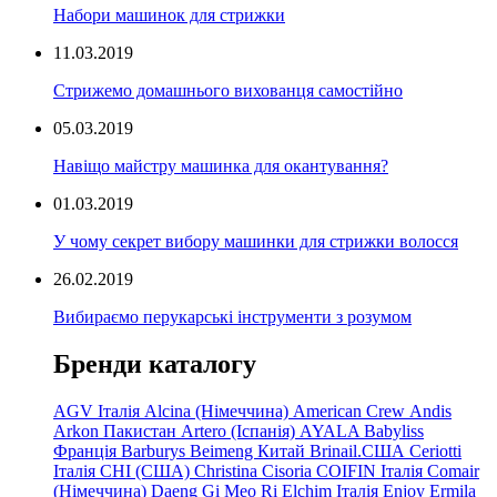
Набори машинок для стрижки
11.03.2019
Стрижемо домашнього вихованця самостійно
05.03.2019
Навіщо майстру машинка для окантування?
01.03.2019
У чому секрет вибору машинки для стрижки волосся
26.02.2019
Вибираємо перукарські інструменти з розумом
Бренди каталогу
AGV Італія
Alcina (Німеччина)
American Crew
Andis
Arkon Пакистан
Artero (Іспанія)
AYALA
Babyliss
Франція
Barburys
Beimeng Китай
Brinail.США
Ceriotti
Італія
CHI (США)
Christina
Cisoria
COIFIN Італія
Comair
(Німеччина) Daeng
Gi
Meo
Ri
Elchim Італія
Enjoy
Ermila