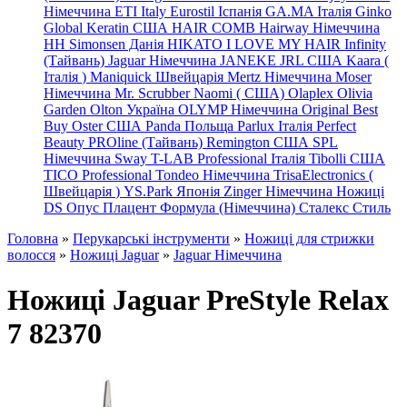
Німеччина
ETI Italy
Eurostil Іспанія
GA.MA Італія
Ginko
Global Keratin США
HAIR COMB
Hairway Німеччина
HH Simonsen Данія
HIKATO
I LOVE MY HAIR
Infinity
(Тайвань)
Jaguar Німеччина
JANEKE
JRL
США
Kaara
(
Італія
)
Maniquick Швейцарія
Mertz Німеччина
Moser
Німеччина
Mr. Scrubber Naomi
(
США)
Olaplex
Olivia
Garden
Olton Україна
OLYMP Німеччина
Original Best
Buy
Oster США
Panda Польща
Parlux Італія
Perfect
Beauty
PROline (Тайвань)
Remington США
SPL
Німеччина
Sway
T-LAB Professional Італія
Tibolli США
TICO
Professional
Tondeo
Німеччина
TrisaElectronics (
Швейцарія
)
YS.Park Японія
Zinger Німеччина
Ножиці
DS
Опус
Плацент Формула (Німеччина)
Сталекс
Стиль
Головна
»
Перукарські інструменти
»
Ножиці для стрижки
волосся
»
Ножиці Jaguar
»
Jaguar Німеччина
Ножиці Jaguar PreStyle Relax
7 82370