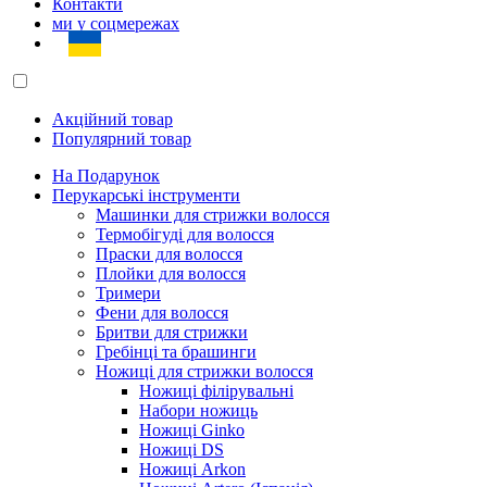
Контакти
ми у соцмережах
Акційний товар
Популярний товар
На Подарунок
Перукарські інструменти
Машинки для стрижки волосся
Термобігуді для волосся
Праски для волосся
Плойки для волосся
Тримери
Фени для волосся
Бритви для стрижки
Гребінці та брашинги
Ножиці для стрижки волосся
Ножиці філірувальні
Набори ножиць
Ножиці Ginko
Ножиці DS
Ножиці Arkon