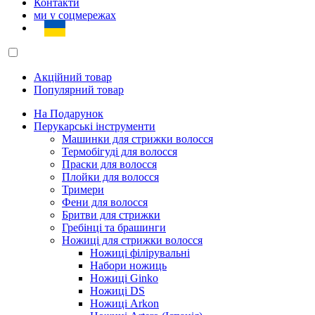
Контакти
ми у соцмережах
Акційний товар
Популярний товар
На Подарунок
Перукарські інструменти
Машинки для стрижки волосся
Термобігуді для волосся
Праски для волосся
Плойки для волосся
Тримери
Фени для волосся
Бритви для стрижки
Гребінці та брашинги
Ножиці для стрижки волосся
Ножиці філірувальні
Набори ножиць
Ножиці Ginko
Ножиці DS
Ножиці Arkon