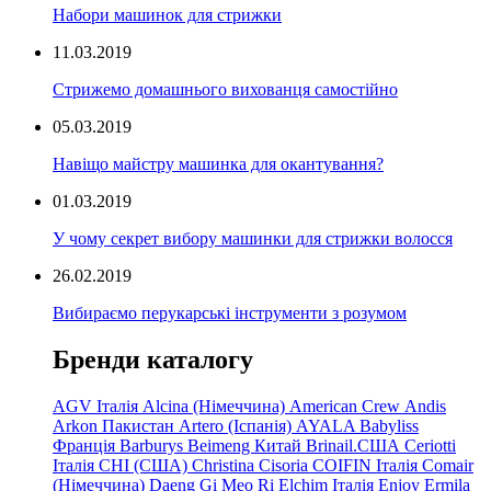
Набори машинок для стрижки
11.03.2019
Стрижемо домашнього вихованця самостійно
05.03.2019
Навіщо майстру машинка для окантування?
01.03.2019
У чому секрет вибору машинки для стрижки волосся
26.02.2019
Вибираємо перукарські інструменти з розумом
Бренди каталогу
AGV Італія
Alcina (Німеччина)
American Crew
Andis
Arkon Пакистан
Artero (Іспанія)
AYALA
Babyliss
Франція
Barburys
Beimeng Китай
Brinail.США
Ceriotti
Італія
CHI (США)
Christina
Cisoria
COIFIN Італія
Comair
(Німеччина) Daeng
Gi
Meo
Ri
Elchim Італія
Enjoy
Ermila