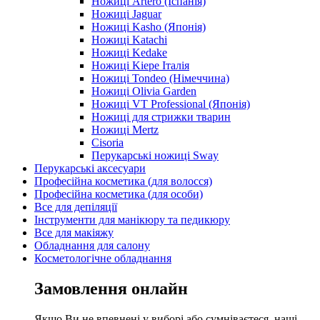
Ножиці Artero (Іспанія)
Ножиці Jaguar
Ножиці Kasho (Японія)
Ножиці Katachi
Ножиці Kedake
Ножиці Kiepe Італія
Ножиці Tondeo (Німеччина)
Ножиці Olivia Garden
Ножиці VT Professional (Японія)
Ножиці для стрижки тварин
Ножиці Mertz
Cisoria
Перукарські ножиці Sway
Перукарські аксесуари
Професійна косметика (для волосся)
Професійна косметика (для особи)
Все для депіляції
Інструменти для манікюру та педикюру
Все для макіяжу
Обладнання для салону
Косметологічне обладнання
Замовлення онлайн
Якщо Ви не впевнені у виборі або сумніваєтеся, наші