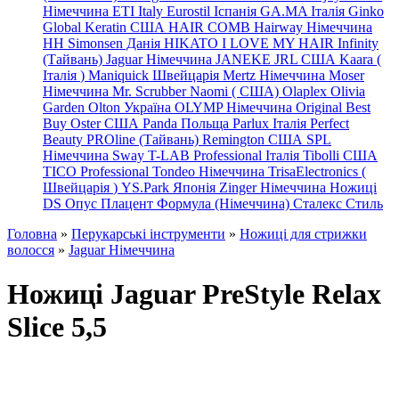
Німеччина
ETI Italy
Eurostil Іспанія
GA.MA Італія
Ginko
Global Keratin США
HAIR COMB
Hairway Німеччина
HH Simonsen Данія
HIKATO
I LOVE MY HAIR
Infinity
(Тайвань)
Jaguar Німеччина
JANEKE
JRL
США
Kaara
(
Італія
)
Maniquick Швейцарія
Mertz Німеччина
Moser
Німеччина
Mr. Scrubber Naomi
(
США)
Olaplex
Olivia
Garden
Olton Україна
OLYMP Німеччина
Original Best
Buy
Oster США
Panda Польща
Parlux Італія
Perfect
Beauty
PROline (Тайвань)
Remington США
SPL
Німеччина
Sway
T-LAB Professional Італія
Tibolli США
TICO
Professional
Tondeo
Німеччина
TrisaElectronics (
Швейцарія
)
YS.Park Японія
Zinger Німеччина
Ножиці
DS
Опус
Плацент Формула (Німеччина)
Сталекс
Стиль
Головна
»
Перукарські інструменти
»
Ножиці для стрижки
волосся
»
Jaguar Німеччина
Ножиці Jaguar PreStyle Relax
Slice 5,5