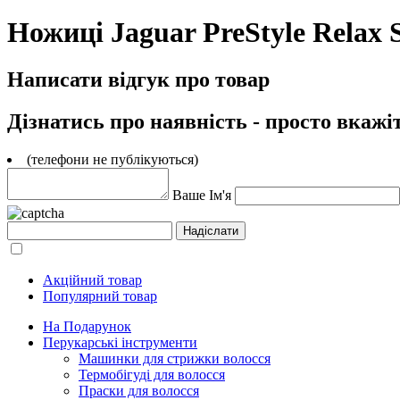
Ножиці Jaguar PreStyle Relax S
Написати відгук про товар
Дізнатись про наявність - просто вкажі
(телефони не публікуються)
Ваше Ім'я
Акційний товар
Популярний товар
На Подарунок
Перукарські інструменти
Машинки для стрижки волосся
Термобігуді для волосся
Праски для волосся