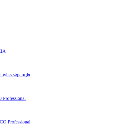
США
byliss Франція
 Professional
O Professional