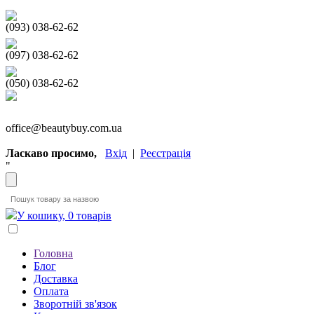
(093) 038-62-62
(097) 038-62-62
(050) 038-62-62
office@beautybuy.com.ua
Ласкаво просимо,
Вхід
|
Реєстрація
"
У кошику, 0 товарів
Головна
Блог
Доставка
Оплата
Зворотній зв'язок