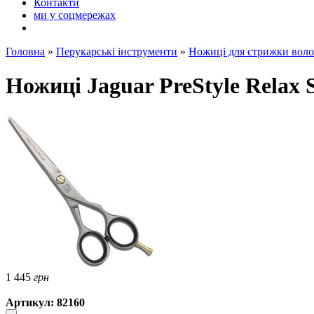
Контакти
ми у соцмережах
Головна
»
Перукарські інструменти
»
Ножиці для стрижки воло
Ножиці Jaguar PreStyle Relax S
1 445
грн
Артикул: 82160