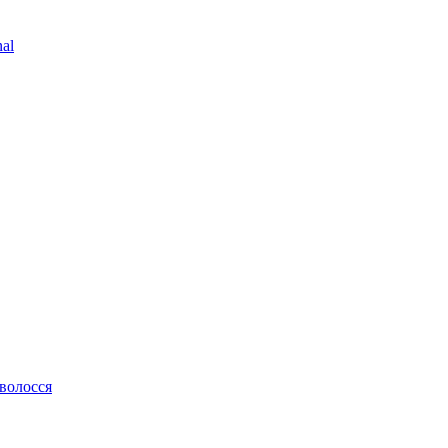
al
 волосся