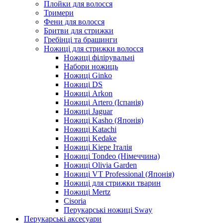
Плойки для волосся
Тримери
Фени для волосся
Бритви для стрижки
Гребінці та брашинги
Ножиці для стрижки волосся
Ножиці філірувальні
Набори ножиць
Ножиці Ginko
Ножиці DS
Ножиці Arkon
Ножиці Artero (Іспанія)
Ножиці Jaguar
Ножиці Kasho (Японія)
Ножиці Katachi
Ножиці Kedake
Ножиці Kiepe Італія
Ножиці Tondeo (Німеччина)
Ножиці Olivia Garden
Ножиці VT Professional (Японія)
Ножиці для стрижки тварин
Ножиці Mertz
Cisoria
Перукарські ножиці Sway
Перукарські аксесуари