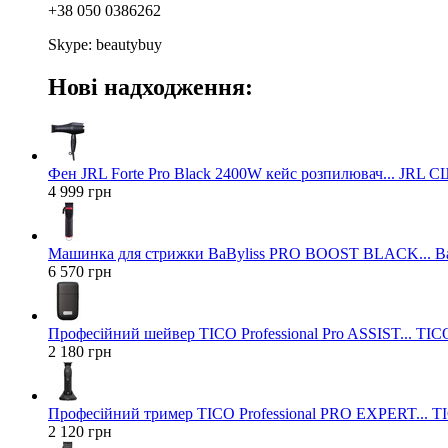
+38 050 0386262
Skype: beautybuy
Нові надходження:
Фен JRL Forte Pro Black 2400W кейс розпилювач... JRL 
4 999 грн
Машинка для стрижки BaByliss PRO BOOST BLACK... Ba
6 570 грн
Професійний шейвер TICO Professional Pro ASSIST... TICO
2 180 грн
Професійний тример TICO Professional PRO EXPERT... TIC
2 120 грн