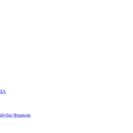
США
byliss Франція