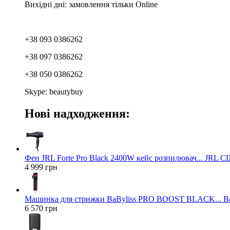
Вихідні дні: замовлення тільки Online
+38 093 0386262
+38 097 0386262
+38 050 0386262
Skype: beautybuy
Нові надходження:
Фен JRL Forte Pro Black 2400W кейс розпилювач... JRL 
4 999 грн
Машинка для стрижки BaByliss PRO BOOST BLACK... Ba
6 570 грн