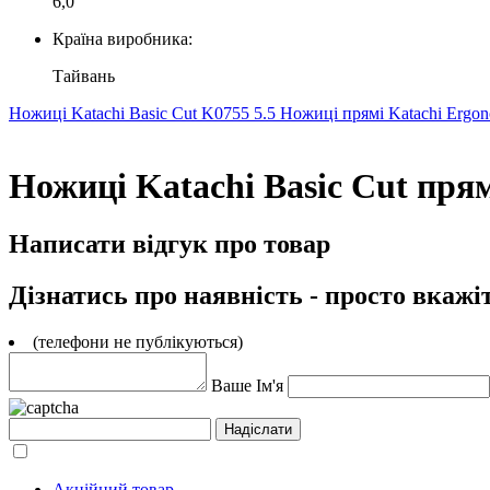
6,0
Країна виробника:
Тайвань
Ножиці Katachi Basic Cut K0755 5.5
Ножиці прямі Katachi Ergon
Ножиці Katachi Basic Cut прямі
Написати відгук про товар
Дізнатись про наявність - просто вкажі
(телефони не публікуються)
Ваше Ім'я
Акційний товар