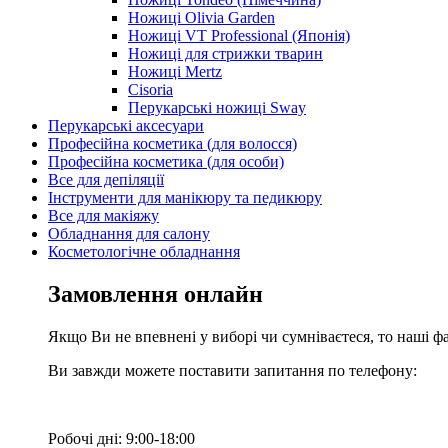
Ножиці Olivia Garden
Ножиці VT Professional (Японія)
Ножиці для стрижки тварин
Ножиці Mertz
Cisoria
Перукарські ножиці Sway
Перукарські аксесуари
Професійна косметика (для волосся)
Професійна косметика (для особи)
Все для депіляції
Інструменти для манікюру та педикюру
Все для макіяжу
Обладнання для салону
Косметологічне обладнання
Замовлення онлайн
Якщо Ви не впевнені у виборі чи сумніваєтеся, то наші ф
Ви завжди можете поставити запитання по телефону:
Робочі дні: 9:00-18:00