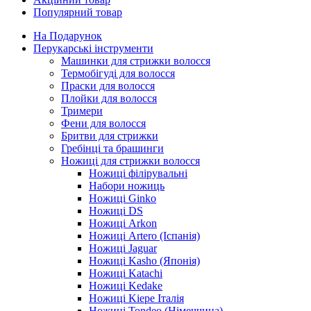
Популярний товар
На Подарунок
Перукарські інструменти
Машинки для стрижки волосся
Термобігуді для волосся
Праски для волосся
Плойки для волосся
Тримери
Фени для волосся
Бритви для стрижки
Гребінці та брашинги
Ножиці для стрижки волосся
Ножиці філірувальні
Набори ножиць
Ножиці Ginko
Ножиці DS
Ножиці Arkon
Ножиці Artero (Іспанія)
Ножиці Jaguar
Ножиці Kasho (Японія)
Ножиці Katachi
Ножиці Kedake
Ножиці Kiepe Італія
Ножиці Tondeo (Німеччина)