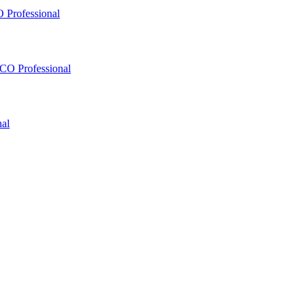
 Professional
O Professional
al