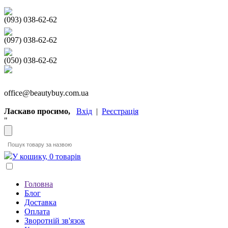
(093) 038-62-62
(097) 038-62-62
(050) 038-62-62
office@beautybuy.com.ua
Ласкаво просимо,
Вхід
|
Реєстрація
"
У кошику, 0 товарів
Головна
Блог
Доставка
Оплата
Зворотній зв'язок