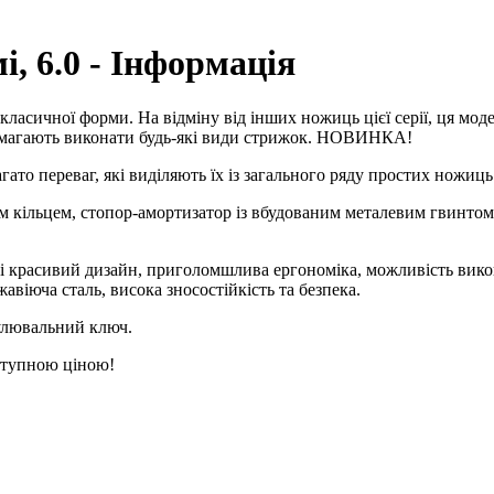
і, 6.0 - Інформація
ласичної форми. На відміну від інших ножиць цієї серії, ця модел
помагають виконати будь-які види стрижок. НОВИНКА!
ато переваг, які виділяють їх із загального ряду простих ножиць
 кільцем, стопор-амортизатор із вбудованим металевим гвинтом,
 і красивий дизайн, приголомшлива ергономіка, можливість вико
віюча сталь, висока зносостійкість та безпека.
гулювальний ключ.
оступною ціною!