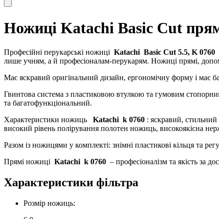
Ножиці Katachi Basic Cut прям
Професійні перукарські ножиці
Katachi
Basic Cut 5.5,
K
0760
к
лише учням, а й професіоналам-перукарям. Ножиці прямі, до
Має яскравий оригінальний дизайн, ергономічну форму і має баг
Гвинтова система з пластиковою втулкою та гумовим стопорним
та багатофункціональний.
Характеристики ножиць
Katachi
k
0760
: яскравий, стильний
високий рівень полірування полотен ножиць, високоякісна нержа
Разом із ножицями у комплекті: знімні пластикові кільця та ре
Прямі ножиці
Katachi
k
0760
– професіоналізм та якість за д
Характеристики фільтра
Розмір ножиць: