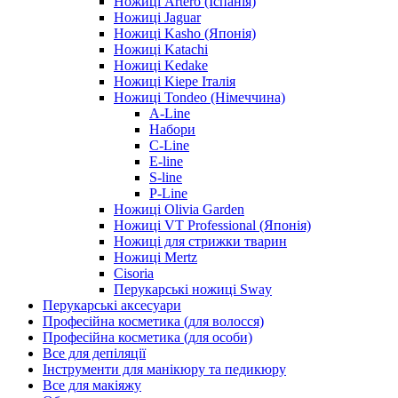
Ножиці Artero (Іспанія)
Ножиці Jaguar
Ножиці Kasho (Японія)
Ножиці Katachi
Ножиці Kedake
Ножиці Kiepe Італія
Ножиці Tondeo (Німеччина)
A-Line
Набори
C-Line
E-line
S-line
P-Line
Ножиці Olivia Garden
Ножиці VT Professional (Японія)
Ножиці для стрижки тварин
Ножиці Mertz
Cisoria
Перукарські ножиці Sway
Перукарські аксесуари
Професійна косметика (для волосся)
Професійна косметика (для особи)
Все для депіляції
Інструменти для манікюру та педикюру
Все для макіяжу