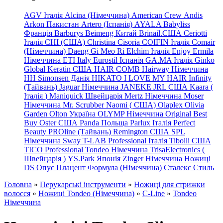
AGV Італія
Alcina (Німеччина)
American Crew
Andis
Arkon Пакистан
Artero (Іспанія)
AYALA
Babyliss
Франція
Barburys
Beimeng Китай
Brinail.США
Ceriotti
Італія
CHI (США)
Christina
Cisoria
COIFIN Італія
Comair
(Німеччина) Daeng
Gi
Meo
Ri
Elchim Італія
Enjoy
Ermila
Німеччина
ETI Italy
Eurostil Іспанія
GA.MA Італія
Ginko
Global Keratin США
HAIR COMB
Hairway Німеччина
HH Simonsen Данія
HIKATO
I LOVE MY HAIR
Infinity
(Тайвань)
Jaguar Німеччина
JANEKE
JRL
США
Kaara
(
Італія
)
Maniquick Швейцарія
Mertz Німеччина
Moser
Німеччина
Mr. Scrubber Naomi
(
США)
Olaplex
Olivia
Garden
Olton Україна
OLYMP Німеччина
Original Best
Buy
Oster США
Panda Польща
Parlux Італія
Perfect
Beauty
PROline (Тайвань)
Remington США
SPL
Німеччина
Sway
T-LAB Professional Італія
Tibolli США
TICO
Professional
Tondeo
Німеччина
TrisaElectronics (
Швейцарія
)
YS.Park Японія
Zinger Німеччина
Ножиці
DS
Опус
Плацент Формула (Німеччина)
Сталекс
Стиль
Головна
»
Перукарські інструменти
»
Ножиці для стрижки
волосся
»
Ножиці Tondeo (Німеччина)
»
C-Line
»
Tondeo
Німеччина