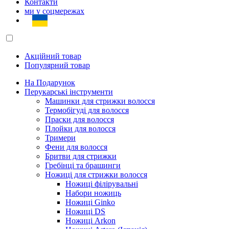
Контакти
ми у соцмережах
Акційний товар
Популярний товар
На Подарунок
Перукарські інструменти
Машинки для стрижки волосся
Термобігуді для волосся
Праски для волосся
Плойки для волосся
Тримери
Фени для волосся
Бритви для стрижки
Гребінці та брашинги
Ножиці для стрижки волосся
Ножиці філірувальні
Набори ножиць
Ножиці Ginko
Ножиці DS
Ножиці Arkon