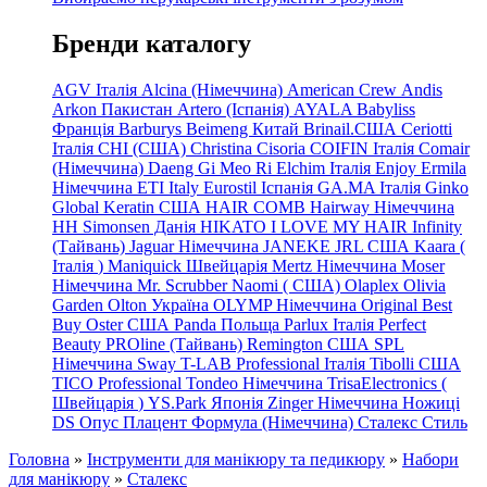
Бренди каталогу
AGV Італія
Alcina (Німеччина)
American Crew
Andis
Arkon Пакистан
Artero (Іспанія)
AYALA
Babyliss
Франція
Barburys
Beimeng Китай
Brinail.США
Ceriotti
Італія
CHI (США)
Christina
Cisoria
COIFIN Італія
Comair
(Німеччина) Daeng
Gi
Meo
Ri
Elchim Італія
Enjoy
Ermila
Німеччина
ETI Italy
Eurostil Іспанія
GA.MA Італія
Ginko
Global Keratin США
HAIR COMB
Hairway Німеччина
HH Simonsen Данія
HIKATO
I LOVE MY HAIR
Infinity
(Тайвань)
Jaguar Німеччина
JANEKE
JRL
США
Kaara
(
Італія
)
Maniquick Швейцарія
Mertz Німеччина
Moser
Німеччина
Mr. Scrubber Naomi
(
США)
Olaplex
Olivia
Garden
Olton Україна
OLYMP Німеччина
Original Best
Buy
Oster США
Panda Польща
Parlux Італія
Perfect
Beauty
PROline (Тайвань)
Remington США
SPL
Німеччина
Sway
T-LAB Professional Італія
Tibolli США
TICO
Professional
Tondeo
Німеччина
TrisaElectronics (
Швейцарія
)
YS.Park Японія
Zinger Німеччина
Ножиці
DS
Опус
Плацент Формула (Німеччина)
Сталекс
Стиль
Головна
»
Інструменти для манікюру та педикюру
»
Набори
для манікюру
»
Сталекс