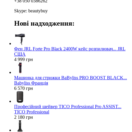
+38 050 0386262
Skype: beautybuy
Нові надходження:
Фен JRL Forte Pro Black 2400W кейс розпилювач... JRL
США
4 999 грн
Машинка для стрижки BaByliss PRO BOOST BLACK...
Babyliss Франція
6 570 грн
Професійний шейвер TICO Professional Pro ASSIST...
TICO Professional
2 180 грн