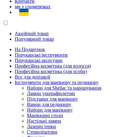
Контакти
ми у соцмережах
Акційний товар
Популярний товар
На Подарунок
Перукарські інструменти
Перукарські аксесуари
Професійна косметика (для волосся)
Професійна косметика (для особи)
Все для депіляції
Інструменти для манікюру та педикюру
Набори для Shellac та нарощування
Лампи ультрафіолетові
Підставки для манікюру
Ванни для педикюру
Набори для манікюру
Манікюрні столи
Настільні лампи
Лазерні терки
Стерилізатори