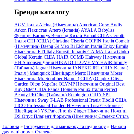
Бренди каталогу
AGV Італія
Alcina (Німеччина)
American Crew
Andis
Arkon Пакистан
Artero (Іспанія)
AYALA
Babyliss
Франція
Barburys
Beimeng Китай
Brinail.США
Ceriotti
Італія
CHI (США)
Christina
Cisoria
COIFIN Італія
Comair
(Німеччина) Daeng
Gi
Meo
Ri
Elchim Італія
Enjoy
Ermila
Німеччина
ETI Italy
Eurostil Іспанія
GA.MA Італія
Ginko
Global Keratin США
HAIR COMB
Hairway Німеччина
HH Simonsen Данія
HIKATO
I LOVE MY HAIR
Infinity
(Тайвань)
Jaguar Німеччина
JANEKE
JRL
США
Kaara
(
Італія
)
Maniquick Швейцарія
Mertz Німеччина
Moser
Німеччина
Mr. Scrubber Naomi
(
США)
Olaplex
Olivia
Garden
Olton Україна
OLYMP Німеччина
Original Best
Buy
Oster США
Panda Польща
Parlux Італія
Perfect
Beauty
PROline (Тайвань)
Remington США
SPL
Німеччина
Sway
T-LAB Professional Італія
Tibolli США
TICO
Professional
Tondeo
Німеччина
TrisaElectronics (
Швейцарія
)
YS.Park Японія
Zinger Німеччина
Ножиці
DS
Опус
Плацент Формула (Німеччина)
Сталекс
Стиль
Головна
»
Інструменти для манікюру та педикюру
»
Набори
для манікюру
»
Сталекс