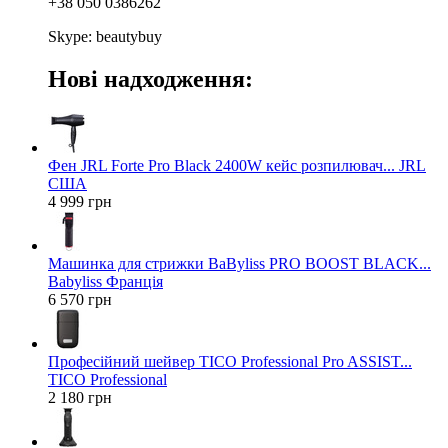
+38 050 0386262
Skype: beautybuy
Нові надходження:
Фен JRL Forte Pro Black 2400W кейс розпилювач... JRL
США
4 999 грн
Машинка для стрижки BaByliss PRO BOOST BLACK...
Babyliss Франція
6 570 грн
Професійний шейвер TICO Professional Pro ASSIST...
TICO Professional
2 180 грн