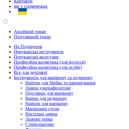
Контакти
ми у соцмережах
Акційний товар
Популярний товар
На Подарунок
Перукарські інструменти
Перукарські аксесуари
Професійна косметика (для волосся)
Професійна косметика (для особи)
Все для депіляції
Інструменти для манікюру та педикюру
Набори для Shellac та нарощування
Лампи ультрафіолетові
Підставки для манікюру
Ванни для педикюру
Набори для манікюру
Манікюрні столи
Настільні лампи
Лазерні терки
Стерилізатори