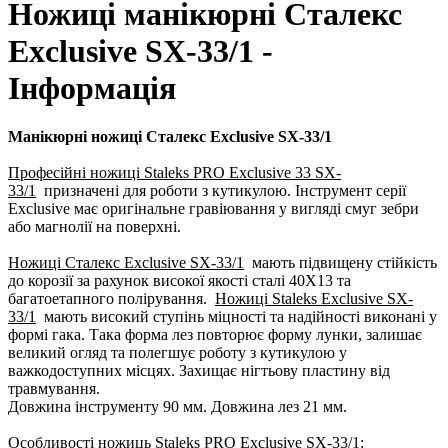
Ножиці манікюрні Сталекс
Exclusive SX-33/1 -
Інформація
Манікюрні ножиці Сталекс Exclusive SX-33/1
Професійні ножиці Staleks PRO Exclusive 33 SX-
33/1
призначені для роботи з кутикулою. Інструмент серії
Exclusive має оригінальне гравіювання у вигляді смуг зебри
або магнолії на поверхні.
Ножиці Сталекс Exclusive SX-33/1
мають підвищену стійкість
до корозії за рахунок високої якості сталі 40Х13 та
багатоетапного полірування.
Ножиці Staleks Exclusive SX-
33/1
мають високий ступінь міцності та надійності виконані у
формі гака. Така форма лез повторює форму лунки, залишає
великий огляд та полегшує роботу з кутикулою у
важкодоступних місцях. Захищає нігтьову пластину від
травмування.
Довжина інструменту 90 мм. Довжина лез 21 мм.
Особливості ножиць Staleks PRO Exclusive SX-33/1: