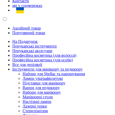
Контакти
ми у соцмережах
Акційний товар
Популярний товар
На Подарунок
Перукарські інструменти
Перукарські аксесуари
Професійна косметика (для волосся)
Професійна косметика (для особи)
Все для депіляції
Інструменти для манікюру та педикюру
Набори для Shellac та нарощування
Лампи ультрафіолетові
Підставки для манікюру
Ванни для педикюру
Набори для манікюру
Манікюрні столи
Настільні лампи
Лазерні терки
Стерилізатори