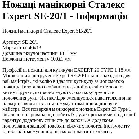
Ножиці манікюрні Сталекс
Expert SE-20/1 - Інформація
Ножиці манікюрні Сталекс Expert SE-20/1
Артикул SE-20/1
Марка сталі 40х13
Довжина ріжучої частини 18±1 мм
Довжина інструменту 100±1 мм
Професійні ножиці для кутикули EXPERT 20 TYPE 1 18 мм
Манікюрний інструмент Expert SE-20/1 стане знахідкою для
nail-майстрів, які волію видаляти кутикулу за допомогою
ножиць. Головною особливістю даної моделі є не зовсім
вигнуті ручки, які забезпечують додаткову зручність
положення руки. Як наслідок зменшується навантаження на
пальці та зводиться до мінімуму втома провідної руки
майстра. Вся поверхня манікюрних ножиць Expert 20 Type 1
ідеально полірована, що робить їх дуже приємними на дотик і
гарантує додаткову стійкість до корозії. А додаткове
полірування задньої поверхні ріжучих полотен інструменту
запобігає травмуванню нігтьової пластини клієнта.