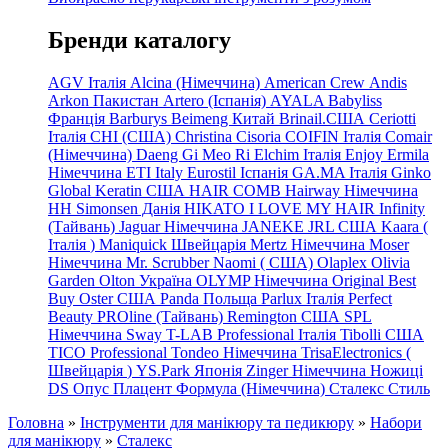
Бренди каталогу
AGV Італія
Alcina (Німеччина)
American Crew
Andis
Arkon Пакистан
Artero (Іспанія)
AYALA
Babyliss
Франція
Barburys
Beimeng Китай
Brinail.США
Ceriotti
Італія
CHI (США)
Christina
Cisoria
COIFIN Італія
Comair
(Німеччина) Daeng
Gi
Meo
Ri
Elchim Італія
Enjoy
Ermila
Німеччина
ETI Italy
Eurostil Іспанія
GA.MA Італія
Ginko
Global Keratin США
HAIR COMB
Hairway Німеччина
HH Simonsen Данія
HIKATO
I LOVE MY HAIR
Infinity
(Тайвань)
Jaguar Німеччина
JANEKE
JRL
США
Kaara
(
Італія
)
Maniquick Швейцарія
Mertz Німеччина
Moser
Німеччина
Mr. Scrubber Naomi
(
США)
Olaplex
Olivia
Garden
Olton Україна
OLYMP Німеччина
Original Best
Buy
Oster США
Panda Польща
Parlux Італія
Perfect
Beauty
PROline (Тайвань)
Remington США
SPL
Німеччина
Sway
T-LAB Professional Італія
Tibolli США
TICO
Professional
Tondeo
Німеччина
TrisaElectronics (
Швейцарія
)
YS.Park Японія
Zinger Німеччина
Ножиці
DS
Опус
Плацент Формула (Німеччина)
Сталекс
Стиль
Головна
»
Інструменти для манікюру та педикюру
»
Набори
для манікюру
»
Сталекс