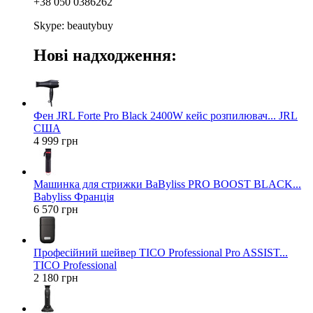
+38 050 0386262
Skype: beautybuy
Нові надходження:
Фен JRL Forte Pro Black 2400W кейс розпилювач... JRL
США
4 999 грн
Машинка для стрижки BaByliss PRO BOOST BLACK...
Babyliss Франція
6 570 грн
Професійний шейвер TICO Professional Pro ASSIST...
TICO Professional
2 180 грн