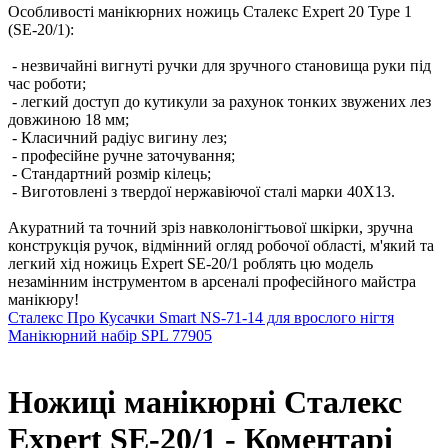
Особливості манікюрних ножиць Сталекс Expert 20 Type 1
(SE-20/1):
- незвичайні вигнуті ручки для зручного становища руки під
час роботи;
- легкий доступ до кутикули за рахунок тонких звужених лез
довжиною 18 мм;
- Класичний радіус вигину лез;
- професійне ручне заточування;
- Стандартний розмір кілець;
- Виготовлені з твердої нержавіючої сталі марки 40Х13.
Акуратний та точний зріз навколонігтьової шкірки, зручна
конструкція ручок, відмінний огляд робочої області, м'який та
легкий хід ножиць Expert SE-20/1 роблять цю модель
незамінним інструментом в арсеналі професійного майстра
манікюру!
Сталекс Про Кусачки Smart NS-71-14 для врослого нігтя
Манікюрний набір SPL 77905
Ножиці манікюрні Сталекс
Expert SE-20/1 - Коментарі