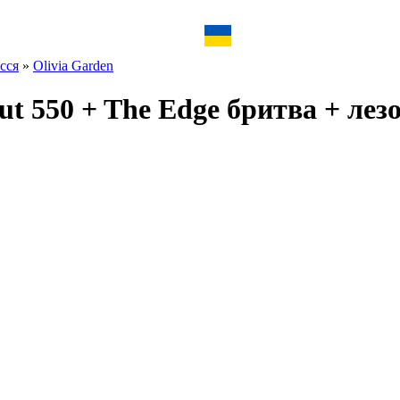
сся
»
Olivia Garden
Cut 550 + The Edge бритва + л