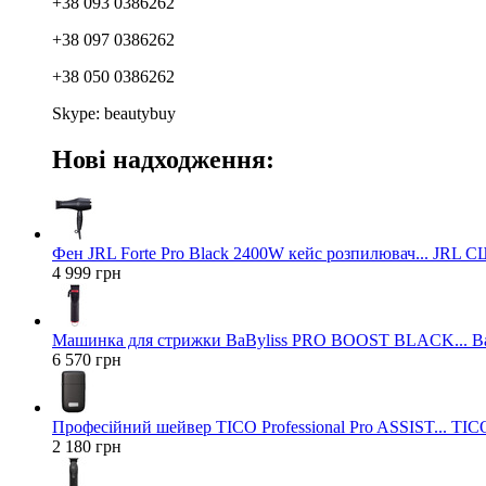
+38 093 0386262
+38 097 0386262
+38 050 0386262
Skype: beautybuy
Нові надходження:
Фен JRL Forte Pro Black 2400W кейс розпилювач... JRL 
4 999 грн
Машинка для стрижки BaByliss PRO BOOST BLACK... Ba
6 570 грн
Професійний шейвер TICO Professional Pro ASSIST... TICO
2 180 грн