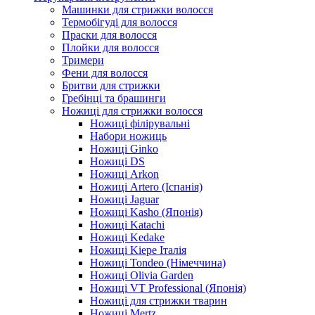
Машинки для стрижки волосся
Термобігуді для волосся
Праски для волосся
Плойки для волосся
Тримери
Фени для волосся
Бритви для стрижки
Гребінці та брашинги
Ножиці для стрижки волосся
Ножиці філірувальні
Набори ножиць
Ножиці Ginko
Ножиці DS
Ножиці Arkon
Ножиці Artero (Іспанія)
Ножиці Jaguar
Ножиці Kasho (Японія)
Ножиці Katachi
Ножиці Kedake
Ножиці Kiepe Італія
Ножиці Tondeo (Німеччина)
Ножиці Olivia Garden
Ножиці VT Professional (Японія)
Ножиці для стрижки тварин
Ножиці Mertz