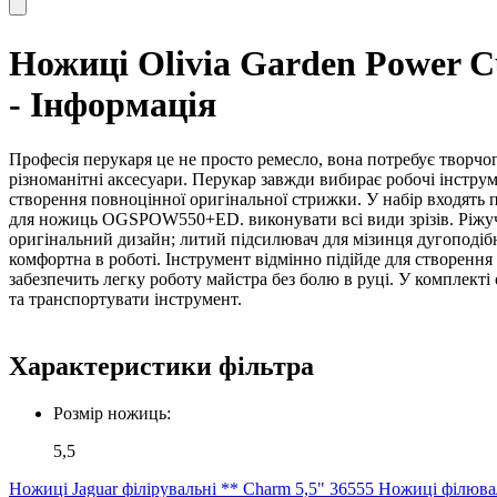
Ножиці Olivia Garden Power 
- Інформація
Професія перукаря це не просто ремесло, вона потребує творчо
різноманітні аксесуари. Перукар завжди вибирає робочі інстру
створення повноцінної оригінальної стрижки. У набір входять пе
для ножиць OGSPOW550+ED. виконувати всі види зрізів. Ріжучі
оригінальний дизайн; литий підсилювач для мізинця дугоподібн
комфортна в роботі. Інструмент відмінно підійде для створення
забезпечить легку роботу майстра без болю в руці. У комплек
та транспортувати інструмент.
Характеристики фільтра
Розмір ножиць:
5,5
Ножиці Jaguar філірувальні ** Charm 5,5" 36555
Ножиці філювал