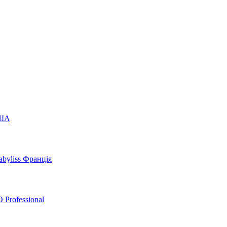
США
byliss Франція
 Professional