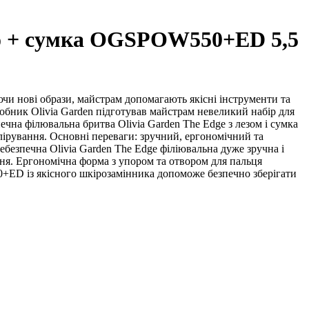
езо + сумка OGSPOW550+ED 5,5
чи нові образи, майстрам допомагають якісні інструменти та
робник Olivia Garden підготував майстрам невеликий набір для
ечна філювальна бритва Olivia Garden The Edge з лезом і сумка
рування. Основні переваги: ​​зручний, ергономічний та
безпечна Olivia Garden The Edge філіювальна дуже зручна і
іння. Ергономічна форма з упором та отвором для пальця
0+ED із якісного шкірозамінника допоможе безпечно зберігати