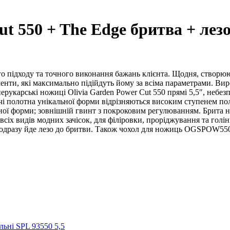
Cut 550 + The Edge бритва + л
го підходу та точного виконання бажань клієнта. Щодня, створюю
менти, які максимально підійдуть йому за всіма параметрами. Ви
рукарські ножиці Olivia Garden Power Cut 550 прямі 5,5″, небезп
 полотна унікальної форми відрізняються високим ступенем полі
ої форми; зовнішній гвинт з покроковим регулюванням. Брита не
 всіх видів модних зачісок, для філіровки, проріджування та гол
ті одразу йде лезо до бритви. Також чохол для ножиць OGSPOW55
ьні SPL 93550 5,5