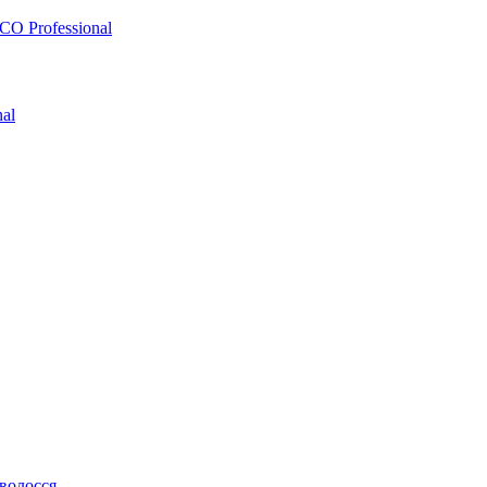
O Professional
al
 волосся