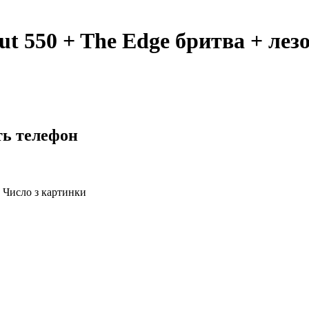
Cut 550 + The Edge бритва + л
ть телефон
Число з картинки