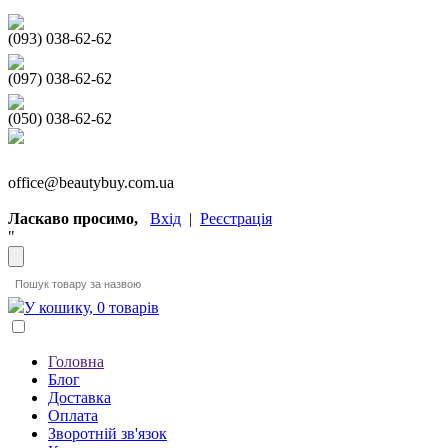
(093) 038-62-62
(097) 038-62-62
(050) 038-62-62
office@beautybuy.com.ua
Ласкаво просимо,
Вхід
|
Реєстрація
"
У кошику, 0 товарів
Головна
Блог
Доставка
Оплата
Зворотній зв'язок