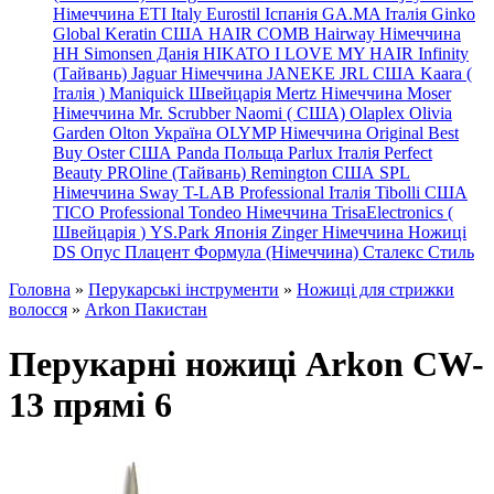
Німеччина
ETI Italy
Eurostil Іспанія
GA.MA Італія
Ginko
Global Keratin США
HAIR COMB
Hairway Німеччина
HH Simonsen Данія
HIKATO
I LOVE MY HAIR
Infinity
(Тайвань)
Jaguar Німеччина
JANEKE
JRL
США
Kaara
(
Італія
)
Maniquick Швейцарія
Mertz Німеччина
Moser
Німеччина
Mr. Scrubber Naomi
(
США)
Olaplex
Olivia
Garden
Olton Україна
OLYMP Німеччина
Original Best
Buy
Oster США
Panda Польща
Parlux Італія
Perfect
Beauty
PROline (Тайвань)
Remington США
SPL
Німеччина
Sway
T-LAB Professional Італія
Tibolli США
TICO
Professional
Tondeo
Німеччина
TrisaElectronics (
Швейцарія
)
YS.Park Японія
Zinger Німеччина
Ножиці
DS
Опус
Плацент Формула (Німеччина)
Сталекс
Стиль
Головна
»
Перукарські інструменти
»
Ножиці для стрижки
волосся
»
Arkon Пакистан
Перукарні ножиці Arkon CW-
13 прямі 6