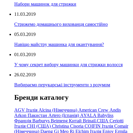
Набори машинок для стрижки
11.03.2019
Стрижемо домашнього вихованця самостійно
05.03.2019
Навіщо майстру машинка для окантування?
01.03.2019
У чому секрет вибору машинки для стрижки волосся
26.02.2019
Вибираємо перукарські інструменти з розумом
Бренди каталогу
AGV Італія
Alcina (Німеччина)
American Crew
Andis
Arkon Пакистан
Artero (Іспанія)
AYALA
Babyliss
Франція
Barburys
Beimeng Китай
Brinail.США
Ceriotti
Італія
CHI (США)
Christina
Cisoria
COIFIN Італія
Comair
(Німеччина) Daeng
Gi
Meo
Ri
Elchim Італія
Enjoy
Ermila