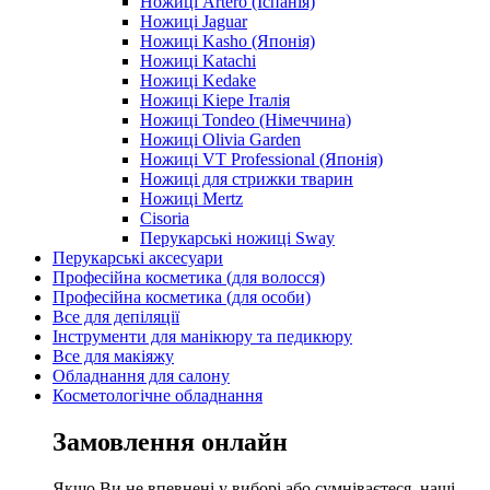
Ножиці Artero (Іспанія)
Ножиці Jaguar
Ножиці Kasho (Японія)
Ножиці Katachi
Ножиці Kedake
Ножиці Kiepe Італія
Ножиці Tondeo (Німеччина)
Ножиці Olivia Garden
Ножиці VT Professional (Японія)
Ножиці для стрижки тварин
Ножиці Mertz
Cisoria
Перукарські ножиці Sway
Перукарські аксесуари
Професійна косметика (для волосся)
Професійна косметика (для особи)
Все для депіляції
Інструменти для манікюру та педикюру
Все для макіяжу
Обладнання для салону
Косметологічне обладнання
Замовлення онлайн
Якщо Ви не впевнені у виборі або сумніваєтеся, наші