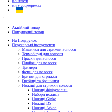
Контакти
ми у соцмережах
Акційний товар
Популярний товар
На Подарунок
Перукарські інструменти
Машинки для стрижки волосся
Термобігуді для волосся
Праски для волосся
Плойки для волосся
Тримери
Фени для волосся
Бритви для стрижки
Гребінці та брашинги
Ножиці для стрижки волосся
Ножиці філірувальні
Набори ножиць
Ножиці Ginko
Ножиці DS
Ножиці Arkon