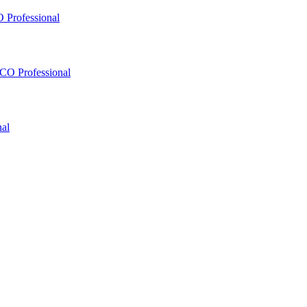
 Professional
O Professional
al