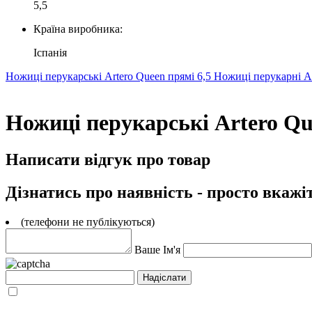
5,5
Країна виробника:
Іспанія
Ножиці перукарські Artero Queen прямі 6,5
Ножиці перукарні Ar
Ножиці перукарські Artero Que
Написати відгук про товар
Дізнатись про наявність - просто вкажі
(телефони не публікуються)
Ваше Ім'я