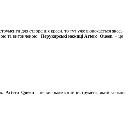
нструменти для створення краси, то тут уже включається якесь
атною та витонченою.
Перукарські ножиці Artero
Queen
– це
ів.
Artero
Queen
– це високоякісний інструмент, який завжди