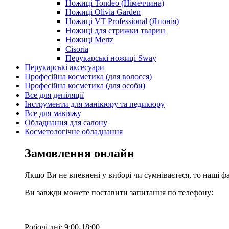
Ножиці Tondeo (Німеччина)
Ножиці Olivia Garden
Ножиці VT Professional (Японія)
Ножиці для стрижки тварин
Ножиці Mertz
Cisoria
Перукарські ножиці Sway
Перукарські аксесуари
Професійна косметика (для волосся)
Професійна косметика (для особи)
Все для депіляції
Інструменти для манікюру та педикюру
Все для макіяжу
Обладнання для салону
Косметологічне обладнання
Замовлення онлайн
Якщо Ви не впевнені у виборі чи сумніваєтеся, то наші ф
Ви завжди можете поставити запитання по телефону:
Робочі дні: 9:00-18:00