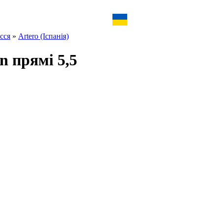
сся
»
Artero (Іспанія)
n прямі 5,5