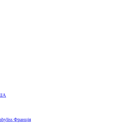
США
byliss Франція