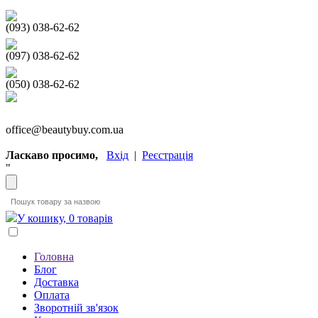
(093) 038-62-62
(097) 038-62-62
(050) 038-62-62
office@beautybuy.com.ua
Ласкаво просимо,
Вхід
|
Реєстрація
"
У кошику, 0 товарів
Головна
Блог
Доставка
Оплата
Зворотній зв'язок