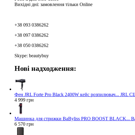
Вихідні дні: замовлення тільки Online
+38 093 0386262
+38 097 0386262
+38 050 0386262
Skype: beautybuy
Нові надходження:
Фен JRL Forte Pro Black 2400W кейс розпилювач... JRL 
4 999 грн
Машинка для стрижки BaByliss PRO BOOST BLACK... Ba
6 570 грн