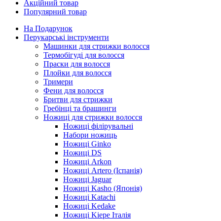
Акційний товар
Популярний товар
На Подарунок
Перукарські інструменти
Машинки для стрижки волосся
Термобігуді для волосся
Праски для волосся
Плойки для волосся
Тримери
Фени для волосся
Бритви для стрижки
Гребінці та брашинги
Ножиці для стрижки волосся
Ножиці філірувальні
Набори ножиць
Ножиці Ginko
Ножиці DS
Ножиці Arkon
Ножиці Artero (Іспанія)
Ножиці Jaguar
Ножиці Kasho (Японія)
Ножиці Katachi
Ножиці Kedake
Ножиці Kiepe Італія