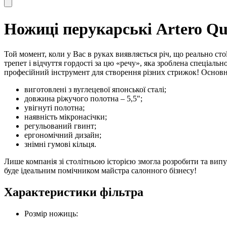
Ножиці перукарські Artero Qu
Той момент, коли у Вас в руках виявляється річ, що реально сто
трепет і відчуття гордості за цю «речу», яка зроблена спеціа
професійний інструмент для створення різних стрижок! Основн
виготовлені з вуглецевої японської сталі;
довжина ріжучого полотна – 5,5";
увігнуті полотна;
наявність мікронасічки;
регульований гвинт;
ергономічний дизайн;
знімні гумові кільця.
Лише компанія зі столітньою історією змогла розробити та вип
буде ідеальним помічником майстра салонного бізнесу!
Характеристики фільтра
Розмір ножиць: