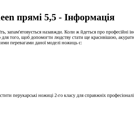
een прямі 5,5 - Інформація
їть, запам'ятовується назавжди. Коли ж йдеться про професійні і
льно для того, щоб допомогти людству стати ще красивішою, акур
ими перевагами даної моделі ножиць є:
устити перукарські ножиці 2-го класу для справжніх професіонал